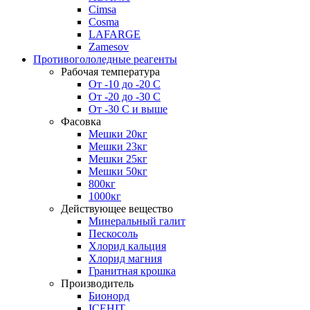
Cimsa
Cosma
LAFARGE
Zamesov
Противогололедные реагенты
Рабочая температура
От -10 до -20 С
От -20 до -30 С
От -30 С и выше
Фасовка
Мешки 20кг
Мешки 23кг
Мешки 25кг
Мешки 50кг
800кг
1000кг
Действующее вещество
Минеральный галит
Пескосоль
Хлорид кальция
Хлорид магния
Гранитная крошка
Производитель
Бионорд
ICEHIT