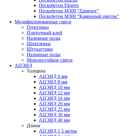
Пескобетон Fingers
Пескобетон М300 “Zamesov”
Пескобетон М300 “Каменный цветок”
Модифицированные смеси
Грунтовки
Плиточный клей
Наливные полы
Шпатлевки
Штукатурки
Наливные полы
Морозостойкие смеси
АЦЭИД
Толщина
АЦЭИД 6 мм
АЦЭИД 8 мм
АЦЭИД 10 мм
АЦЭИД 12 мм
АЦЭИД 16 мм
АЦЭИД 20 мм
АЦЭИД 25 мм
АЦЭИД 30 мм
АЦЭИД 40 мм
Длина
АЦЭИД 1,5 метра