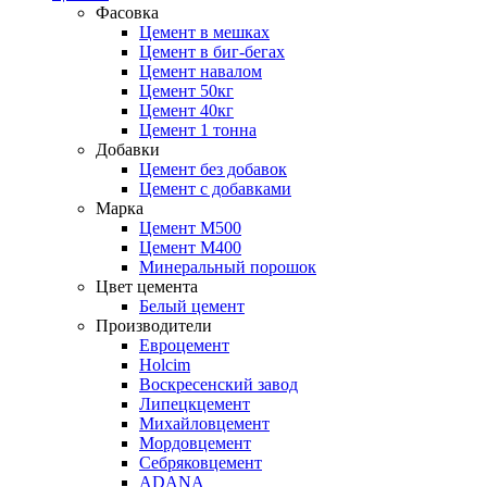
Фасовка
Цемент в мешках
Цемент в биг-бегах
Цемент навалом
Цемент 50кг
Цемент 40кг
Цемент 1 тонна
Добавки
Цемент без добавок
Цемент с добавками
Марка
Цемент М500
Цемент М400
Минеральный порошок
Цвет цемента
Белый цемент
Производители
Евроцемент
Holcim
Воскресенский завод
Липецкцемент
Михайловцемент
Мордовцемент
Себряковцемент
ADANA