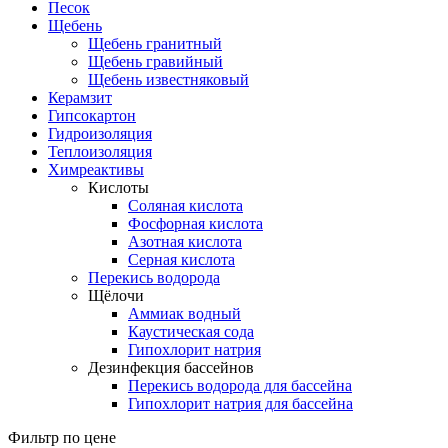
Песок
Щебень
Щебень гранитный
Щебень гравийный
Щебень известняковый
Керамзит
Гипсокартон
Гидроизоляция
Теплоизоляция
Химреактивы
Кислоты
Соляная кислота
Фосфорная кислота
Азотная кислота
Серная кислота
Перекись водорода
Щёлочи
Аммиак водный
Каустическая сода
Гипохлорит натрия
Дезинфекция бассейнов
Перекись водорода для бассейна
Гипохлорит натрия для бассейна
Фильтр по цене