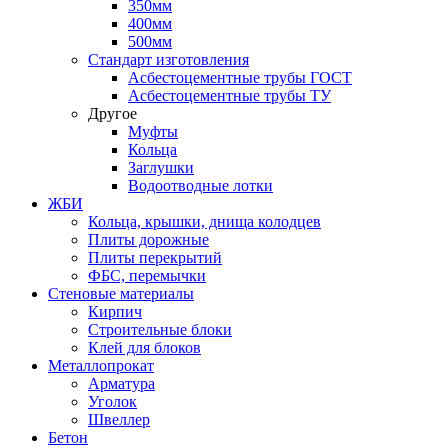
350мм
400мм
500мм
Стандарт изготовления
Асбестоцементные трубы ГОСТ
Асбестоцементные трубы ТУ
Другое
Муфты
Кольца
Заглушки
Водоотводные лотки
ЖБИ
Кольца, крышки, днища колодцев
Плиты дорожные
Плиты перекрытий
ФБС, перемычки
Стеновые материалы
Кирпич
Строительные блоки
Клей для блоков
Металлопрокат
Арматура
Уголок
Швеллер
Бетон