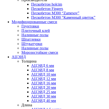
Пескобетон holcim
Пескобетон Fingers
Пескобетон М300 “Zamesov”
Пескобетон М300 “Каменный цветок”
Модифицированные смеси
Грунтовки
Плиточный клей
Наливные полы
Шпатлевки
Штукатурки
Наливные полы
Морозостойкие смеси
АЦЭИД
Толщина
АЦЭИД 6 мм
АЦЭИД 8 мм
АЦЭИД 10 мм
АЦЭИД 12 мм
АЦЭИД 16 мм
АЦЭИД 20 мм
АЦЭИД 25 мм
АЦЭИД 30 мм
АЦЭИД 40 мм
Длина