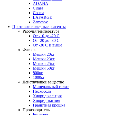
ADANA
Cimsa
Cosma
LAFARGE
Zamesov
Противогололедные реагенты
Рабочая температура
От -10 до -20 С
От -20 до -30 С
От -30 С и выше
Фасовка
Мешки 20кг
Мешки 23кг
Мешки 25кг
Мешки 50кг
800кг
1000кг
Действующее вещество
Минеральный галит
Пескосоль
Хлорид кальция
Хлорид магния
Гранитная крошка
Производитель
Бионорд