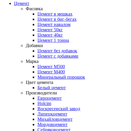
Цемент
Фасовка
Цемент в мешках
Цемент в биг-бегах
Цемент навалом
Цемент 50кг
Цемент 40кг
Цемент 1 тонна
Добавки
Цемент без добавок
Цемент с добавками
Марка
Цемент М500
Цемент М400
Минеральный порошок
Цвет цемента
Белый цемент
Производители
Евроцемент
Holcim
Воскресенский завод
Липецкцемент
Михайловцемент
Мордовцемент
Себряковцемент