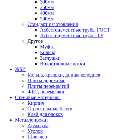
300мм
350мм
400мм
500мм
Стандарт изготовления
Асбестоцементные трубы ГОСТ
Асбестоцементные трубы ТУ
Другое
Муфты
Кольца
Заглушки
Водоотводные лотки
ЖБИ
Кольца, крышки, днища колодцев
Плиты дорожные
Плиты перекрытий
ФБС, перемычки
Стеновые материалы
Кирпич
Строительные блоки
Клей для блоков
Металлопрокат
Арматура
Уголок
Швеллер