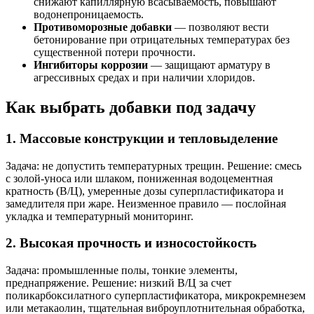
снижают капиллярную всасываемость, повышают
водонепроницаемость.
Противоморозные добавки
— позволяют вести
бетонирование при отрицательных температурах без
существенной потери прочности.
Ингибиторы коррозии
— защищают арматуру в
агрессивных средах и при наличии хлоридов.
Как выбрать добавки под задачу
1. Массовые конструкции и тепловыделение
Задача: не допустить температурных трещин. Решение: смесь
с золой-уноса или шлаком, пониженная водоцементная
кратность (В/Ц), умеренные дозы суперпластификатора и
замедлителя при жаре. Неизменное правило — послойная
укладка и температурный мониторинг.
2. Высокая прочность и износостойкость
Задача: промышленные полы, тонкие элементы,
преднапряжение. Решение: низкий В/Ц за счет
поликарбоксилатного суперпластификатора, микрокремнезем
или метакаолин, тщательная виброуплотнительная обработка,