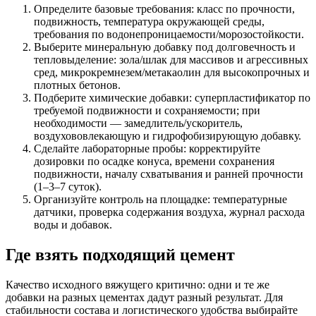
Определите базовые требования: класс по прочности,
подвижность, температура окружающей среды,
требования по водонепроницаемости/морозостойкости.
Выберите минеральную добавку под долговечность и
тепловыделение: зола/шлак для массивов и агрессивных
сред, микрокремнезем/метакаолин для высокопрочных и
плотных бетонов.
Подберите химические добавки: суперпластификатор по
требуемой подвижности и сохраняемости; при
необходимости — замедлитель/ускоритель,
воздухововлекающую и гидрофобизирующую добавку.
Сделайте лабораторные пробы: корректируйте
дозировки по осадке конуса, времени сохранения
подвижности, началу схватывания и ранней прочности
(1–3–7 суток).
Организуйте контроль на площадке: температурные
датчики, проверка содержания воздуха, журнал расхода
воды и добавок.
Где взять подходящий цемент
Качество исходного вяжущего критично: одни и те же
добавки на разных цементах дадут разный результат. Для
стабильности состава и логистического удобства выбирайте