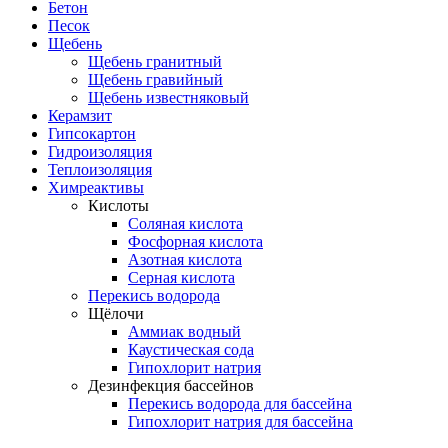
Бетон
Песок
Щебень
Щебень гранитный
Щебень гравийный
Щебень известняковый
Керамзит
Гипсокартон
Гидроизоляция
Теплоизоляция
Химреактивы
Кислоты
Соляная кислота
Фосфорная кислота
Азотная кислота
Серная кислота
Перекись водорода
Щёлочи
Аммиак водный
Каустическая сода
Гипохлорит натрия
Дезинфекция бассейнов
Перекись водорода для бассейна
Гипохлорит натрия для бассейна