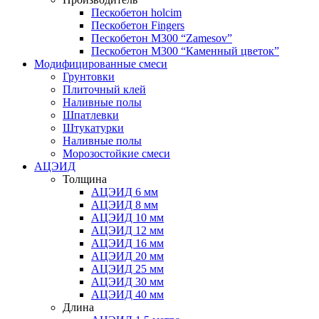
Пескобетон holcim
Пескобетон Fingers
Пескобетон М300 “Zamesov”
Пескобетон М300 “Каменный цветок”
Модифицированные смеси
Грунтовки
Плиточный клей
Наливные полы
Шпатлевки
Штукатурки
Наливные полы
Морозостойкие смеси
АЦЭИД
Толщина
АЦЭИД 6 мм
АЦЭИД 8 мм
АЦЭИД 10 мм
АЦЭИД 12 мм
АЦЭИД 16 мм
АЦЭИД 20 мм
АЦЭИД 25 мм
АЦЭИД 30 мм
АЦЭИД 40 мм
Длина