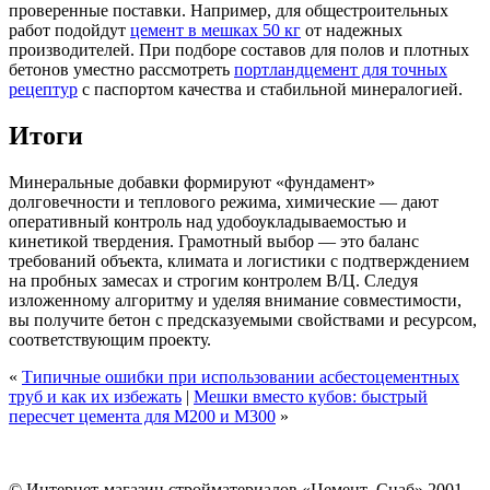
проверенные поставки. Например, для общестроительных
работ подойдут
цемент в мешках 50 кг
от надежных
производителей. При подборе составов для полов и плотных
бетонов уместно рассмотреть
портландцемент для точных
рецептур
с паспортом качества и стабильной минералогией.
Итоги
Минеральные добавки формируют «фундамент»
долговечности и теплового режима, химические — дают
оперативный контроль над удобоукладываемостью и
кинетикой твердения. Грамотный выбор — это баланс
требований объекта, климата и логистики с подтверждением
на пробных замесах и строгим контролем В/Ц. Следуя
изложенному алгоритму и уделяя внимание совместимости,
вы получите бетон с предсказуемыми свойствами и ресурсом,
соответствующим проекту.
«
Типичные ошибки при использовании асбестоцементных
труб и как их избежать
|
Мешки вместо кубов: быстрый
пересчет цемента для М200 и М300
»
© Интернет-магазин стройматериалов «Цемент–Снаб» 2001-