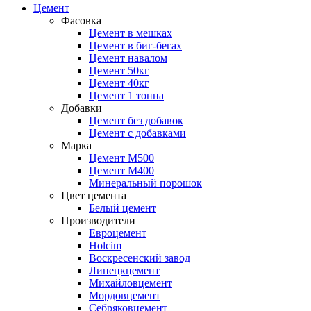
Цемент
Фасовка
Цемент в мешках
Цемент в биг-бегах
Цемент навалом
Цемент 50кг
Цемент 40кг
Цемент 1 тонна
Добавки
Цемент без добавок
Цемент с добавками
Марка
Цемент М500
Цемент М400
Минеральный порошок
Цвет цемента
Белый цемент
Производители
Евроцемент
Holcim
Воскресенский завод
Липецкцемент
Михайловцемент
Мордовцемент
Себряковцемент