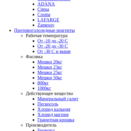
ADANA
Cimsa
Cosma
LAFARGE
Zamesov
Противогололедные реагенты
Рабочая температура
От -10 до -20 С
От -20 до -30 С
От -30 С и выше
Фасовка
Мешки 20кг
Мешки 23кг
Мешки 25кг
Мешки 50кг
800кг
1000кг
Действующее вещество
Минеральный галит
Пескосоль
Хлорид кальция
Хлорид магния
Гранитная крошка
Производитель
Бионорд