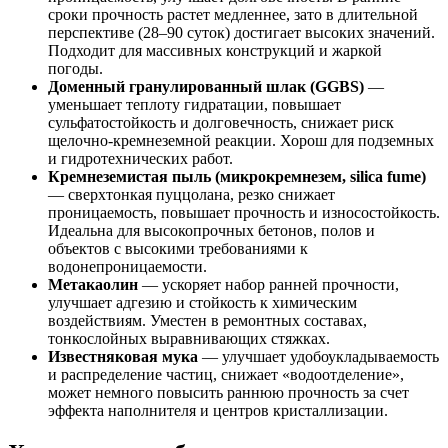
сроки прочность растет медленнее, зато в длительной
перспективе (28–90 суток) достигает высоких значений.
Подходит для массивных конструкций и жаркой
погоды.
Доменный гранулированный шлак (GGBS)
—
уменьшает теплоту гидратации, повышает
сульфатостойкость и долговечность, снижает риск
щелочно-кремнеземной реакции. Хорош для подземных
и гидротехнических работ.
Кремнеземистая пыль (микрокремнезем, silica fume)
— сверхтонкая пуццолана, резко снижает
проницаемость, повышает прочность и износостойкость.
Идеальна для высокопрочных бетонов, полов и
объектов с высокими требованиями к
водонепроницаемости.
Метакаолин
— ускоряет набор ранней прочности,
улучшает адгезию и стойкость к химическим
воздействиям. Уместен в ремонтных составах,
тонкослойных выравнивающих стяжках.
Известняковая мука
— улучшает удобоукладываемость
и распределение частиц, снижает «водоотделение»,
может немного повысить раннюю прочность за счет
эффекта наполнителя и центров кристаллизации.