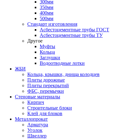
300мм
350мм
400мм
500мм
Стандарт изготовления
Асбестоцементные трубы ГОСТ
Асбестоцементные трубы ТУ
Другое
Муфты
Кольца
Заглушки
Водоотводные лотки
ЖБИ
Кольца, крышки, днища колодцев
Плиты дорожные
Плиты перекрытий
ФБС, перемычки
Стеновые материалы
Кирпич
Строительные блоки
Клей для блоков
Металлопрокат
Арматура
Уголок
Швеллер