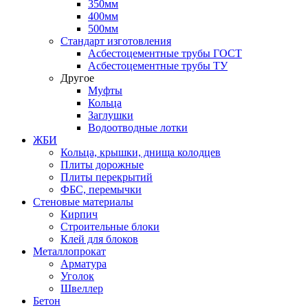
350мм
400мм
500мм
Стандарт изготовления
Асбестоцементные трубы ГОСТ
Асбестоцементные трубы ТУ
Другое
Муфты
Кольца
Заглушки
Водоотводные лотки
ЖБИ
Кольца, крышки, днища колодцев
Плиты дорожные
Плиты перекрытий
ФБС, перемычки
Стеновые материалы
Кирпич
Строительные блоки
Клей для блоков
Металлопрокат
Арматура
Уголок
Швеллер
Бетон