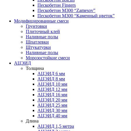
Пескобетон Fingers
Пескобетон М300 “Zamesov”
Пескобетон М300 “Каменный цветок”
Модифицированные смеси
Грунтовки
Плиточный клей
Наливные полы
Шпатлевки
Штукатурки
Наливные полы
Морозостойкие смеси
АЦЭИД
Толщина
АЦЭИД 6 мм
АЦЭИД 8 мм
АЦЭИД 10 мм
АЦЭИД 12 мм
АЦЭИД 16 мм
АЦЭИД 20 мм
АЦЭИД 25 мм
АЦЭИД 30 мм
АЦЭИД 40 мм
Длина
АЦЭИД 1,5 метра