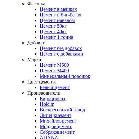
Фасовка
Цемент в мешках
Цемент в биг-бегах
Цемент навалом
Цемент 50кг
Цемент 40кг
Цемент 1 тонна
Добавки
Цемент без добавок
Цемент с добавками
Марка
Цемент М500
Цемент М400
Минеральный порошок
Цвет цемента
Белый цемент
Производители
Евроцемент
Holcim
Воскресенский завод
Липецкцемент
Михайловцемент
Мордовцемент
Себряковцемент
ADANA