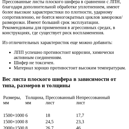
Прессованные листы плоского шифера в сравнении с ЛПН,
благодаря дополнительной обработке уплотнением, имеют
более высокие характеристики по плотности, ударному
сопротивлению, не боятся многократных циклов заморозки/
разморозки. Имеют больший срок эксплуатации.
Рекомендованы для применения в агрессивных средах, в
конструкциях, где существует риск воспламенения.
Из отличительных характеристик еще можно добавить:
ЛПП успешно противостоит коррозии, химически
активным соединениям.
Шифер не токсичен.
Материал хорошо противостоит высоким температурам.
Вес листа плоского шифера в зависимости от
типа, размеров и толщины
Размеры,
Толщина,
Прессованный
Непрессованный
мм
мм
лист
лист
Вес, кг
Вес, кг
1500×1000
6
18
17,7
1500×1000
8
24,5
23,3
2000×1500
8
26,7
46