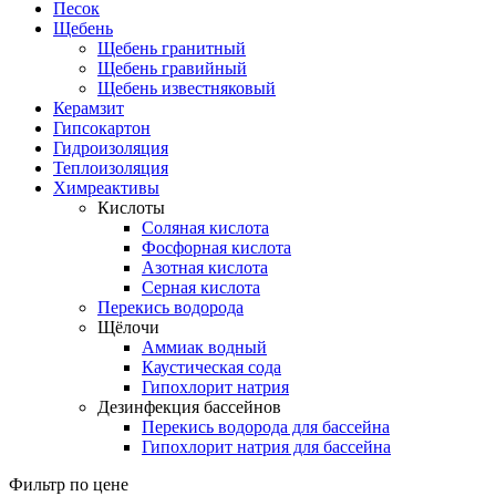
Песок
Щебень
Щебень гранитный
Щебень гравийный
Щебень известняковый
Керамзит
Гипсокартон
Гидроизоляция
Теплоизоляция
Химреактивы
Кислоты
Соляная кислота
Фосфорная кислота
Азотная кислота
Серная кислота
Перекись водорода
Щёлочи
Аммиак водный
Каустическая сода
Гипохлорит натрия
Дезинфекция бассейнов
Перекись водорода для бассейна
Гипохлорит натрия для бассейна
Фильтр по цене