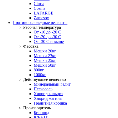
Cimsa
Cosma
LAFARGE
Zamesov
Противогололедные реагенты
Рабочая температура
От -10 до -20 С
От -20 до -30 С
От -30 С и выше
Фасовка
Мешки 20кг
Мешки 23кг
Мешки 25кг
Мешки 50кг
800кг
1000кг
Действующее вещество
Минеральный галит
Пескосоль
Хлорид кальция
Хлорид магния
Гранитная крошка
Производитель
Бионорд
ICEHIT