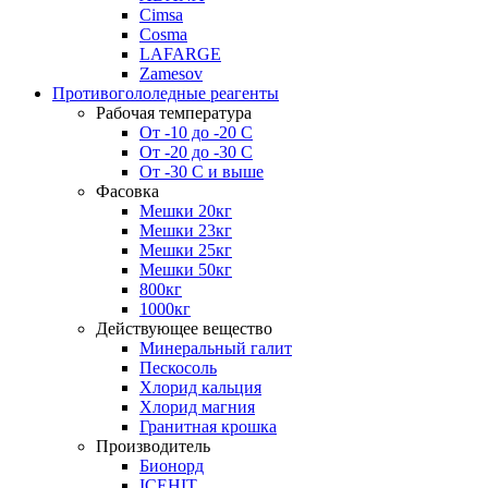
Cimsa
Cosma
LAFARGE
Zamesov
Противогололедные реагенты
Рабочая температура
От -10 до -20 С
От -20 до -30 С
От -30 С и выше
Фасовка
Мешки 20кг
Мешки 23кг
Мешки 25кг
Мешки 50кг
800кг
1000кг
Действующее вещество
Минеральный галит
Пескосоль
Хлорид кальция
Хлорид магния
Гранитная крошка
Производитель
Бионорд
ICEHIT