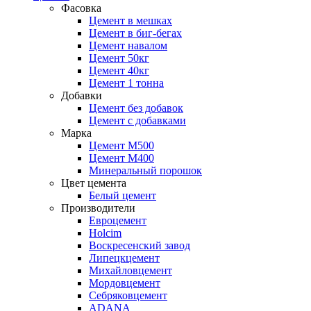
Фасовка
Цемент в мешках
Цемент в биг-бегах
Цемент навалом
Цемент 50кг
Цемент 40кг
Цемент 1 тонна
Добавки
Цемент без добавок
Цемент с добавками
Марка
Цемент М500
Цемент М400
Минеральный порошок
Цвет цемента
Белый цемент
Производители
Евроцемент
Holcim
Воскресенский завод
Липецкцемент
Михайловцемент
Мордовцемент
Себряковцемент
ADANA