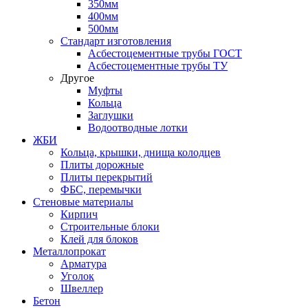
350мм
400мм
500мм
Стандарт изготовления
Асбестоцементные трубы ГОСТ
Асбестоцементные трубы ТУ
Другое
Муфты
Кольца
Заглушки
Водоотводные лотки
ЖБИ
Кольца, крышки, днища колодцев
Плиты дорожные
Плиты перекрытий
ФБС, перемычки
Стеновые материалы
Кирпич
Строительные блоки
Клей для блоков
Металлопрокат
Арматура
Уголок
Швеллер
Бетон