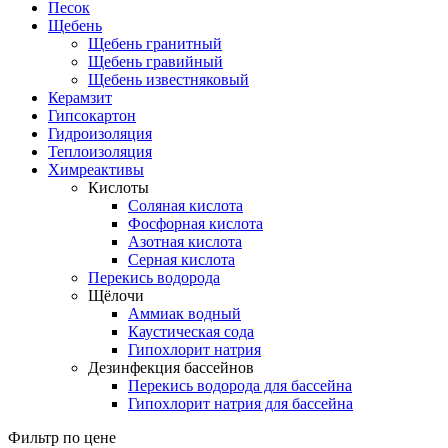
Песок
Щебень
Щебень гранитный
Щебень гравийный
Щебень известняковый
Керамзит
Гипсокартон
Гидроизоляция
Теплоизоляция
Химреактивы
Кислоты
Соляная кислота
Фосфорная кислота
Азотная кислота
Серная кислота
Перекись водорода
Щёлочи
Аммиак водный
Каустическая сода
Гипохлорит натрия
Дезинфекция бассейнов
Перекись водорода для бассейна
Гипохлорит натрия для бассейна
Фильтр по цене