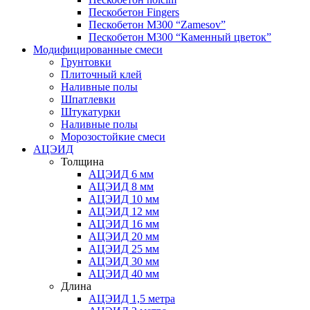
Пескобетон Fingers
Пескобетон М300 “Zamesov”
Пескобетон М300 “Каменный цветок”
Модифицированные смеси
Грунтовки
Плиточный клей
Наливные полы
Шпатлевки
Штукатурки
Наливные полы
Морозостойкие смеси
АЦЭИД
Толщина
АЦЭИД 6 мм
АЦЭИД 8 мм
АЦЭИД 10 мм
АЦЭИД 12 мм
АЦЭИД 16 мм
АЦЭИД 20 мм
АЦЭИД 25 мм
АЦЭИД 30 мм
АЦЭИД 40 мм
Длина
АЦЭИД 1,5 метра