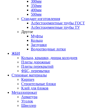
300мм
350мм
400мм
500мм
Стандарт изготовления
Асбестоцементные трубы ГОСТ
Асбестоцементные трубы ТУ
Другое
Муфты
Кольца
Заглушки
Водоотводные лотки
ЖБИ
Кольца, крышки, днища колодцев
Плиты дорожные
Плиты перекрытий
ФБС, перемычки
Стеновые материалы
Кирпич
Строительные блоки
Клей для блоков
Металлопрокат
Арматура
Уголок
Швеллер