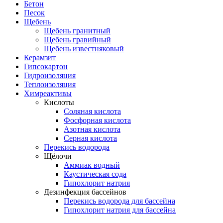
Бетон
Песок
Щебень
Щебень гранитный
Щебень гравийный
Щебень известняковый
Керамзит
Гипсокартон
Гидроизоляция
Теплоизоляция
Химреактивы
Кислоты
Соляная кислота
Фосфорная кислота
Азотная кислота
Серная кислота
Перекись водорода
Щёлочи
Аммиак водный
Каустическая сода
Гипохлорит натрия
Дезинфекция бассейнов
Перекись водорода для бассейна
Гипохлорит натрия для бассейна