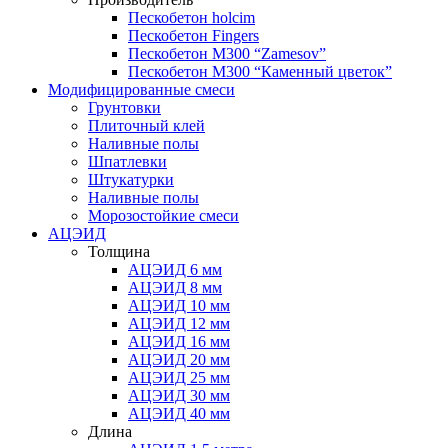
Пескобетон holcim
Пескобетон Fingers
Пескобетон М300 “Zamesov”
Пескобетон М300 “Каменный цветок”
Модифицированные смеси
Грунтовки
Плиточный клей
Наливные полы
Шпатлевки
Штукатурки
Наливные полы
Морозостойкие смеси
АЦЭИД
Толщина
АЦЭИД 6 мм
АЦЭИД 8 мм
АЦЭИД 10 мм
АЦЭИД 12 мм
АЦЭИД 16 мм
АЦЭИД 20 мм
АЦЭИД 25 мм
АЦЭИД 30 мм
АЦЭИД 40 мм
Длина