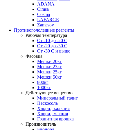
ADANA
Cimsa
Cosma
LAFARGE
Zamesov
Противогололедные реагенты
Рабочая температура
От -10 до -20 С
От -20 до -30 С
От -30 С и выше
Фасовка
Мешки 20кг
Мешки 23кг
Мешки 25кг
Мешки 50кг
800кг
1000кг
Действующее вещество
Минеральный галит
Пескосоль
Хлорид кальция
Хлорид магния
Гранитная крошка
Производитель
Бионорд