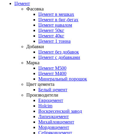
Цемент
Фасовка
Цемент в мешках
Цемент в биг-бегах
Цемент навалом
Цемент 50кг
Цемент 40кг
Цемент 1 тонна
Добавки
Цемент без добавок
Цемент с добавками
Марка
Цемент М500
Цемент М400
Минеральный порошок
Цвет цемента
Белый цемент
Производители
Евроцемент
Holcim
Воскресенский завод
Липецкцемент
Михайловцемент
Мордовцемент
Себряковцемент