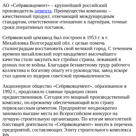
АО «Себряковцемент» – крупнейший российский
производитель
цемента
. Преимущества компании –
качественный продукт, отвечающий международным
стандартам, ответственное отношение к партнёрам, точные
сроки оперативных поставок.
Себряковский цемзавод был построен в 1953 г. в г.
Михайловка Волгоградской обл. с целью помочь
сталинградцам восстановить свой великий город. С течением
времени михайловский портландцемент высочайшего
качества стали закупать все стройки страны, лежавшей в
руинах после войны. Благодаря беззаветному труду рабочего
коллектива и богатому опыту его руководства, завод вскоре
стал одним из лидеров советской промышленности.
Акционерное общество «Себряковцемент», образованное в
1992 г., продолжило славные традиции своих
предшественников. Сегодня это мощный производственный
комплекс, по-прежнему обеспечивающий всю страну
первоклассным цементом. Предприятие неоднократно
занимало высшие места во Всероссийском конкурсе на
лучшую строительную организацию. По итогам многолетней
блестящей деятельности «Себряковцемент» внесён в перечень
предприятий, составляющих Элиту строительного комплекса
РФ.