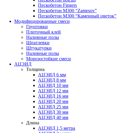
Пескобетон Fingers
Пескобетон М300 “Zamesov”
Пескобетон М300 “Каменный цветок”
Модифицированные смеси
Грунтовки
Плиточный клей
Наливные полы
Шпатлевки
Штукатурки
Наливные полы
Морозостойкие смеси
АЦЭИД
Толщина
АЦЭИД 6 мм
АЦЭИД 8 мм
АЦЭИД 10 мм
АЦЭИД 12 мм
АЦЭИД 16 мм
АЦЭИД 20 мм
АЦЭИД 25 мм
АЦЭИД 30 мм
АЦЭИД 40 мм
Длина
АЦЭИД 1,5 метра