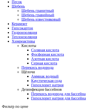
Песок
Щебень
Щебень гранитный
Щебень гравийный
Щебень известняковый
Керамзит
Гипсокартон
Гидроизоляция
Теплоизоляция
Химреактивы
Кислоты
Соляная кислота
Фосфорная кислота
Азотная кислота
Серная кислота
Перекись водорода
Щёлочи
Аммиак водный
Каустическая сода
Гипохлорит натрия
Дезинфекция бассейнов
Перекись водорода для бассейна
Гипохлорит натрия для бассейна
Фильтр по цене