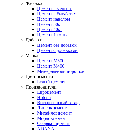
Фасовка
Цемент в мешках
Цемент в биг-бегах
Цемент навалом
Цемент 50кг
Цемент 40кг
Цемент 1 тонна
Добавки
Цемент без добавок
Цемент с добавками
Марка
Цемент М500
Цемент М400
Минеральный порошок
Цвет цемента
Белый цемент
Производители
Евроцемент
Holcim
Воскресенский завод
Липецкцемент
Михайловцемент
Мордовцемент
Себряковцемент
ADANA