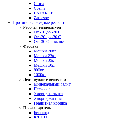
Cimsa
Cosma
LAFARGE
Zamesov
Противогололедные реагенты
Рабочая температура
От -10 до -20 С
От -20 до -30 С
От -30 С и выше
Фасовка
Мешки 20кг
Мешки 23кг
Мешки 25кг
Мешки 50кг
800кг
1000кг
Действующее вещество
Минеральный галит
Пескосоль
Хлорид кальция
Хлорид магния
Гранитная крошка
Производитель
Бионорд
ICEHIT