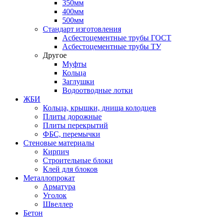
350мм
400мм
500мм
Стандарт изготовления
Асбестоцементные трубы ГОСТ
Асбестоцементные трубы ТУ
Другое
Муфты
Кольца
Заглушки
Водоотводные лотки
ЖБИ
Кольца, крышки, днища колодцев
Плиты дорожные
Плиты перекрытий
ФБС, перемычки
Стеновые материалы
Кирпич
Строительные блоки
Клей для блоков
Металлопрокат
Арматура
Уголок
Швеллер
Бетон