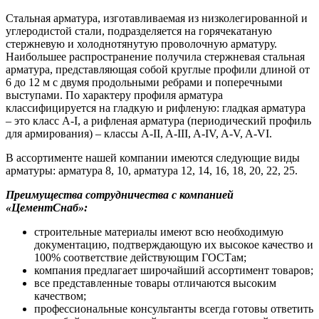
Стальная арматура, изготавливаемая из низколегированной и
углеродистой стали, подразделяется на горячекатаную
стержневую и холоднотянутую проволочную арматуру.
Наибольшее распространение получила стержневая стальная
арматура, представляющая собой круглые профили длиной от
6 до 12 м с двумя продольными ребрами и поперечными
выступами. По характеру профиля арматура
классифицируется на гладкую и рифленую: гладкая арматура
– это класс А-I, а рифленая арматура (периодический профиль
для армирования) – классы A-II, A-III, A-IV, A-V, A-VI.
В ассортименте нашей компании имеются следующие виды
арматуры: арматура 8, 10, арматура 12, 14, 16, 18, 20, 22, 25.
Преимущества сотрудничества с компанией
«ЦементСнаб»:
строительные материалы имеют всю необходимую
документацию, подтверждающую их высокое качество и
100% соответствие действующим ГОСТам;
компания предлагает широчайший ассортимент товаров;
все представленные товары отличаются высоким
качеством;
профессиональные консультанты всегда готовы ответить