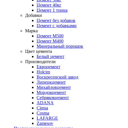
Цемент 40кг
Цемент 1 тонна
Добавки
Цемент без добавок
Цемент с добавками
Марка
Цемент М500
Цемент М400
Минеральный порошок
Цвет цемента
Белый цемент
Производители
Евроцемент
Holcim
Воскресенский завод
Липецкцемент
Михайловцемент
Мордовцемент
Себряковцемент
ADANA
Cimsa
Cosma
LAFARGE
Zamesov