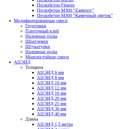
Пескобетон Fingers
Пескобетон М300 “Zamesov”
Пескобетон М300 “Каменный цветок”
Модифицированные смеси
Грунтовки
Плиточный клей
Наливные полы
Шпатлевки
Штукатурки
Наливные полы
Морозостойкие смеси
АЦЭИД
Толщина
АЦЭИД 6 мм
АЦЭИД 8 мм
АЦЭИД 10 мм
АЦЭИД 12 мм
АЦЭИД 16 мм
АЦЭИД 20 мм
АЦЭИД 25 мм
АЦЭИД 30 мм
АЦЭИД 40 мм
Длина
АЦЭИД 1,5 метра