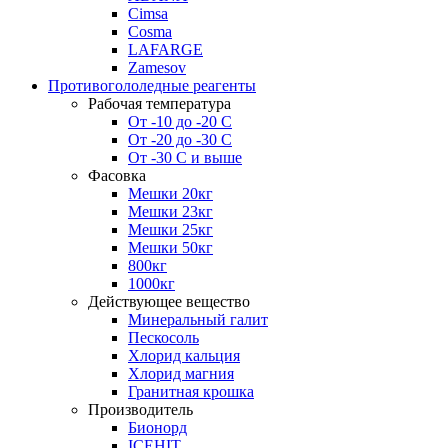
Cimsa
Cosma
LAFARGE
Zamesov
Противогололедные реагенты
Рабочая температура
От -10 до -20 С
От -20 до -30 С
От -30 С и выше
Фасовка
Мешки 20кг
Мешки 23кг
Мешки 25кг
Мешки 50кг
800кг
1000кг
Действующее вещество
Минеральный галит
Пескосоль
Хлорид кальция
Хлорид магния
Гранитная крошка
Производитель
Бионорд
ICEHIT