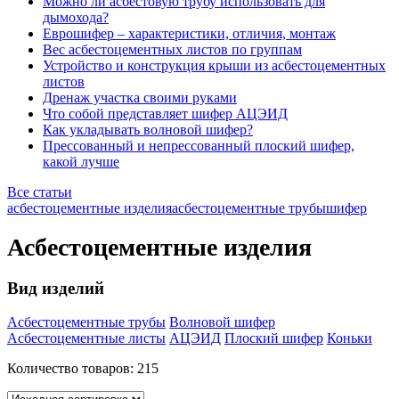
Можно ли асбестовую трубу использовать для
дымохода?
Еврошифер – характеристики, отличия, монтаж
Вес асбестоцементных листов по группам
Устройство и конструкция крыши из асбестоцементных
листов
Дренаж участка своими руками
Что собой представляет шифер АЦЭИД
Как укладывать волновой шифер?
Прессованный и непрессованный плоский шифер,
какой лучше
Все статьи
асбестоцементные изделия
асбестоцементные трубы
шифер
Асбестоцементные изделия
Вид изделий
Асбестоцементные трубы
Волновой шифер
Асбестоцементные листы
АЦЭИД
Плоский шифер
Коньки
Количество товаров:
215