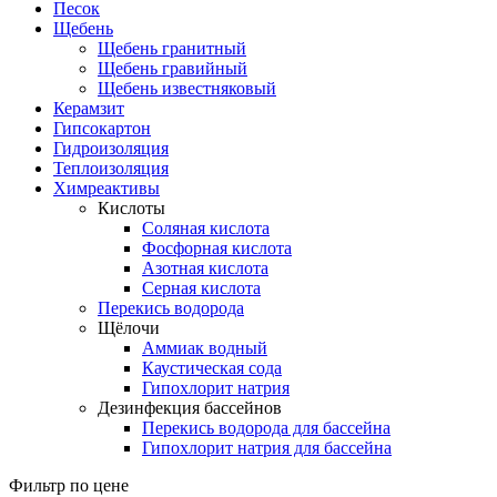
Песок
Щебень
Щебень гранитный
Щебень гравийный
Щебень известняковый
Керамзит
Гипсокартон
Гидроизоляция
Теплоизоляция
Химреактивы
Кислоты
Соляная кислота
Фосфорная кислота
Азотная кислота
Серная кислота
Перекись водорода
Щёлочи
Аммиак водный
Каустическая сода
Гипохлорит натрия
Дезинфекция бассейнов
Перекись водорода для бассейна
Гипохлорит натрия для бассейна
Фильтр по цене