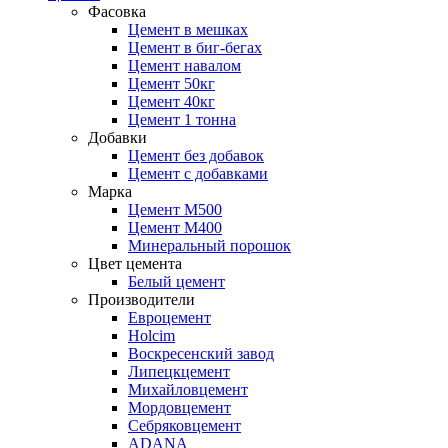
Фасовка
Цемент в мешках
Цемент в биг-бегах
Цемент навалом
Цемент 50кг
Цемент 40кг
Цемент 1 тонна
Добавки
Цемент без добавок
Цемент с добавками
Марка
Цемент М500
Цемент М400
Минеральный порошок
Цвет цемента
Белый цемент
Производители
Евроцемент
Holcim
Воскресенский завод
Липецкцемент
Михайловцемент
Мордовцемент
Себряковцемент
ADANA