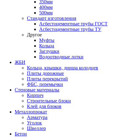
350мм
400мм
500мм
Стандарт изготовления
Асбестоцементные трубы ГОСТ
Асбестоцементные трубы ТУ
Другое
Муфты
Кольца
Заглушки
Водоотводные лотки
ЖБИ
Кольца, крышки, днища колодцев
Плиты дорожные
Плиты перекрытий
ФБС, перемычки
Стеновые материалы
Кирпич
Строительные блоки
Клей для блоков
Металлопрокат
Арматура
Уголок
Швеллер
Бетон