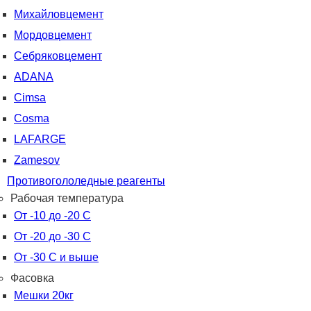
Михайловцемент
Мордовцемент
Себряковцемент
ADANA
Cimsa
Cosma
LAFARGE
Zamesov
Противогололедные реагенты
Рабочая температура
От -10 до -20 С
От -20 до -30 С
От -30 С и выше
Фасовка
Мешки 20кг