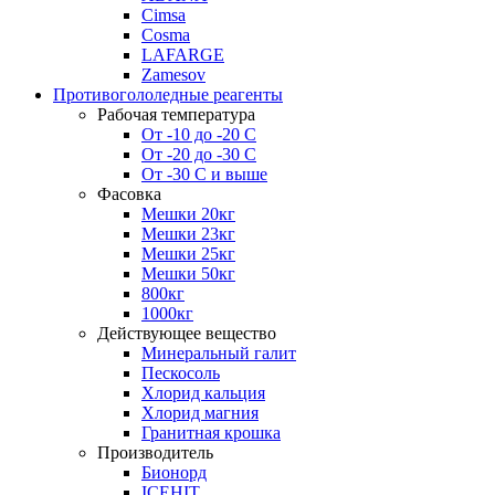
Cimsa
Cosma
LAFARGE
Zamesov
Противогололедные реагенты
Рабочая температура
От -10 до -20 С
От -20 до -30 С
От -30 С и выше
Фасовка
Мешки 20кг
Мешки 23кг
Мешки 25кг
Мешки 50кг
800кг
1000кг
Действующее вещество
Минеральный галит
Пескосоль
Хлорид кальция
Хлорид магния
Гранитная крошка
Производитель
Бионорд
ICEHIT