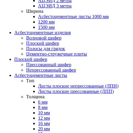
АЦЭИД 2 метра
АЦЭИД 3 метра
Ширина
Асбестоцементные листы 1000 мм
1200 мм
1500 мм
Асбестоцементные изделия
Волновой шифер
Плоский шифер
Полосы для грядок
Цементно-стружечные плиты
Плоский шифер
Прессованный шифер
Непрессованный шифер
Асбестоцементные листы
Тип
Листы плоские непрессованные (ЛПН)
Листы плоские прессованные (ЛПП)
Толщина
6 мм
8 мм
10 мм
12 мм
16 мм
20 мм