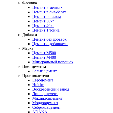
Фасовка
Цемент в мешках
Цемент в биг-бегах
Цемент навалом
Цемент 50кг
Цемент 40кг
Цемент 1 тонна
Добавки
Цемент без добавок
Цемент с добавками
Марка
Цемент М500
Цемент М400
Минеральный порошок
Цвет цемента
Белый цемент
Производители
Евроцемент
Holcim
Воскресенский завод
Липецкцемент
Михайловцемент
Мордовцемент
Себряковцемент
ADANA