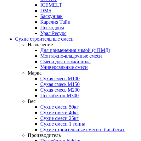
ICEMELT
DMS
Баскунчак
Карелия Тайп
Пескодром
Урал Ресурс
Сухие строительные смеси
Назначение
Для применения зимой (с ПМД)
Монтажно-кладочные смеси
Смеси для стяжки пола
Универсальные смеси
Марка
Сухая смесь М100
Сухая смесь М150
Сухая смесь М200
Пескобетон М300
Вес
Сухие смеси 50кг
Сухие смеси 40кг
Сухие смеси 25кг
Сухие смеси 1 тонна
Сухие строительные смеси в биг-бегах
Производитель
Пескобетон holcim