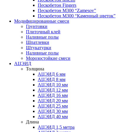
Пескобетон Fingers
Пескобетон М300 “Zamesov”
Пескобетон М300 “Каменный цветок”
Модифицированные смеси
Грунтовки
Плиточный клей
Наливные полы
Шпатлевки
Штукатурки
Наливные полы
Морозостойкие смеси
АЦЭИД
Толщина
АЦЭИД 6 мм
АЦЭИД 8 мм
АЦЭИД 10 мм
АЦЭИД 12 мм
АЦЭИД 16 мм
АЦЭИД 20 мм
АЦЭИД 25 мм
АЦЭИД 30 мм
АЦЭИД 40 мм
Длина
АЦЭИД 1,5 метра