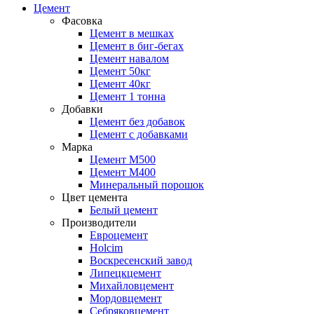
Цемент
Фасовка
Цемент в мешках
Цемент в биг-бегах
Цемент навалом
Цемент 50кг
Цемент 40кг
Цемент 1 тонна
Добавки
Цемент без добавок
Цемент с добавками
Марка
Цемент М500
Цемент М400
Минеральный порошок
Цвет цемента
Белый цемент
Производители
Евроцемент
Holcim
Воскресенский завод
Липецкцемент
Михайловцемент
Мордовцемент
Себряковцемент