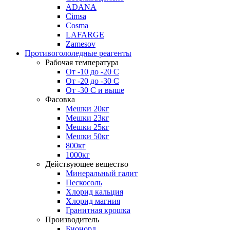
ADANA
Cimsa
Cosma
LAFARGE
Zamesov
Противогололедные реагенты
Рабочая температура
От -10 до -20 С
От -20 до -30 С
От -30 С и выше
Фасовка
Мешки 20кг
Мешки 23кг
Мешки 25кг
Мешки 50кг
800кг
1000кг
Действующее вещество
Минеральный галит
Пескосоль
Хлорид кальция
Хлорид магния
Гранитная крошка
Производитель
Бионорд