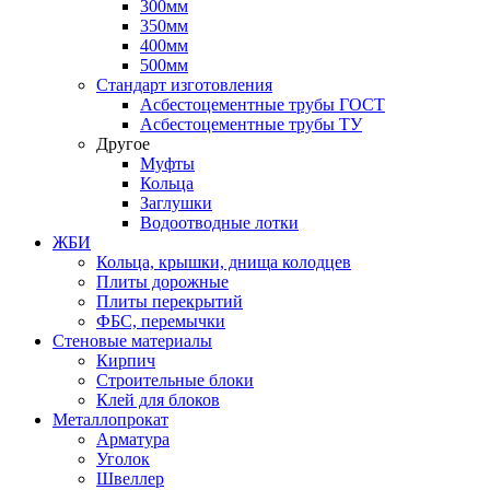
300мм
350мм
400мм
500мм
Стандарт изготовления
Асбестоцементные трубы ГОСТ
Асбестоцементные трубы ТУ
Другое
Муфты
Кольца
Заглушки
Водоотводные лотки
ЖБИ
Кольца, крышки, днища колодцев
Плиты дорожные
Плиты перекрытий
ФБС, перемычки
Стеновые материалы
Кирпич
Строительные блоки
Клей для блоков
Металлопрокат
Арматура
Уголок
Швеллер