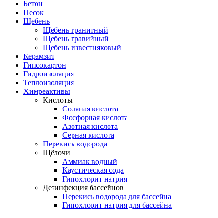
Бетон
Песок
Щебень
Щебень гранитный
Щебень гравийный
Щебень известняковый
Керамзит
Гипсокартон
Гидроизоляция
Теплоизоляция
Химреактивы
Кислоты
Соляная кислота
Фосфорная кислота
Азотная кислота
Серная кислота
Перекись водорода
Щёлочи
Аммиак водный
Каустическая сода
Гипохлорит натрия
Дезинфекция бассейнов
Перекись водорода для бассейна
Гипохлорит натрия для бассейна