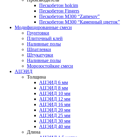
Пескобетон holcim
Пескобетон Fingers
Пескобетон М300 “Zamesov”
Пескобетон М300 “Каменный цветок”
Модифицированные смеси
Грунтовки
Плиточный клей
Наливные полы
Шпатлевки
Штукатурки
Наливные полы
Морозостойкие смеси
АЦЭИД
Толщина
АЦЭИД 6 мм
АЦЭИД 8 мм
АЦЭИД 10 мм
АЦЭИД 12 мм
АЦЭИД 16 мм
АЦЭИД 20 мм
АЦЭИД 25 мм
АЦЭИД 30 мм
АЦЭИД 40 мм
Длина