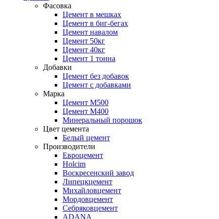
Фасовка
Цемент в мешках
Цемент в биг-бегах
Цемент навалом
Цемент 50кг
Цемент 40кг
Цемент 1 тонна
Добавки
Цемент без добавок
Цемент с добавками
Марка
Цемент М500
Цемент М400
Минеральный порошок
Цвет цемента
Белый цемент
Производители
Евроцемент
Holcim
Воскресенский завод
Липецкцемент
Михайловцемент
Мордовцемент
Себряковцемент
ADANA