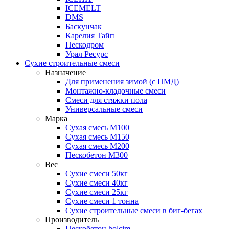
ICEMELT
DMS
Баскунчак
Карелия Тайп
Пескодром
Урал Ресурс
Сухие строительные смеси
Назначение
Для применения зимой (с ПМД)
Монтажно-кладочные смеси
Смеси для стяжки пола
Универсальные смеси
Марка
Сухая смесь М100
Сухая смесь М150
Сухая смесь М200
Пескобетон М300
Вес
Сухие смеси 50кг
Сухие смеси 40кг
Сухие смеси 25кг
Сухие смеси 1 тонна
Сухие строительные смеси в биг-бегах
Производитель
Пескобетон holcim