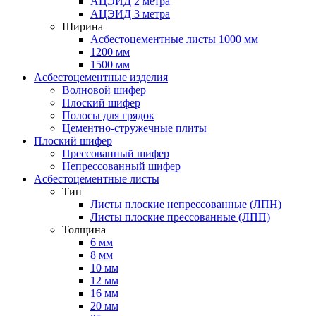
АЦЭИД 2 метра
АЦЭИД 3 метра
Ширина
Асбестоцементные листы 1000 мм
1200 мм
1500 мм
Асбестоцементные изделия
Волновой шифер
Плоский шифер
Полосы для грядок
Цементно-стружечные плиты
Плоский шифер
Прессованный шифер
Непрессованный шифер
Асбестоцементные листы
Тип
Листы плоские непрессованные (ЛПН)
Листы плоские прессованные (ЛПП)
Толщина
6 мм
8 мм
10 мм
12 мм
16 мм
20 мм