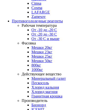
Cimsa
Cosma
LAFARGE
Zamesov
Противогололедные реагенты
Рабочая температура
От -10 до -20 С
От -20 до -30 С
От -30 С и выше
Фасовка
Мешки 20кг
Мешки 23кг
Мешки 25кг
Мешки 50кг
800кг
1000кг
Действующее вещество
Минеральный галит
Пескосоль
Хлорид кальция
Хлорид магния
Гранитная крошка
Производитель
Бионорд
ICEHIT