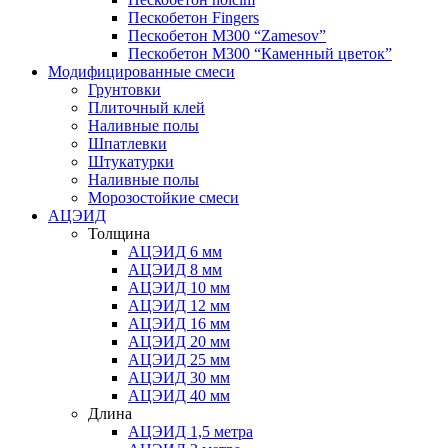
Пескобетон Fingers
Пескобетон М300 “Zamesov”
Пескобетон М300 “Каменный цветок”
Модифицированные смеси
Грунтовки
Плиточный клей
Наливные полы
Шпатлевки
Штукатурки
Наливные полы
Морозостойкие смеси
АЦЭИД
Толщина
АЦЭИД 6 мм
АЦЭИД 8 мм
АЦЭИД 10 мм
АЦЭИД 12 мм
АЦЭИД 16 мм
АЦЭИД 20 мм
АЦЭИД 25 мм
АЦЭИД 30 мм
АЦЭИД 40 мм
Длина
АЦЭИД 1,5 метра