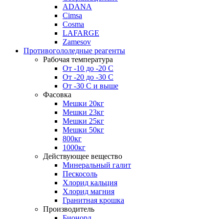
ADANA
Cimsa
Cosma
LAFARGE
Zamesov
Противогололедные реагенты
Рабочая температура
От -10 до -20 С
От -20 до -30 С
От -30 С и выше
Фасовка
Мешки 20кг
Мешки 23кг
Мешки 25кг
Мешки 50кг
800кг
1000кг
Действующее вещество
Минеральный галит
Пескосоль
Хлорид кальция
Хлорид магния
Гранитная крошка
Производитель
Бионорд