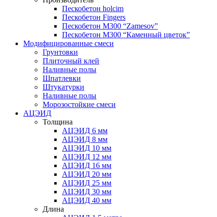
Пескобетон holcim
Пескобетон Fingers
Пескобетон М300 “Zamesov”
Пескобетон М300 “Каменный цветок”
Модифицированные смеси
Грунтовки
Плиточный клей
Наливные полы
Шпатлевки
Штукатурки
Наливные полы
Морозостойкие смеси
АЦЭИД
Толщина
АЦЭИД 6 мм
АЦЭИД 8 мм
АЦЭИД 10 мм
АЦЭИД 12 мм
АЦЭИД 16 мм
АЦЭИД 20 мм
АЦЭИД 25 мм
АЦЭИД 30 мм
АЦЭИД 40 мм
Длина