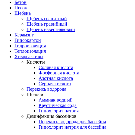
Бетон
Песок
Щебень
Щебень гранитный
Щебень гравийный
Щебень известняковый
Керамзит
Гипсокартон
Гидроизоляция
Теплоизоляция
Химреактивы
Кислоты
Соляная кислота
Фосфорная кислота
Азотная кислота
Серная кислота
Перекись водорода
Щёлочи
Аммиак водный
Каустическая сода
Гипохлорит натрия
Дезинфекция бассейнов
Перекись водорода для бассейна
Гипохлорит натрия для бассейна