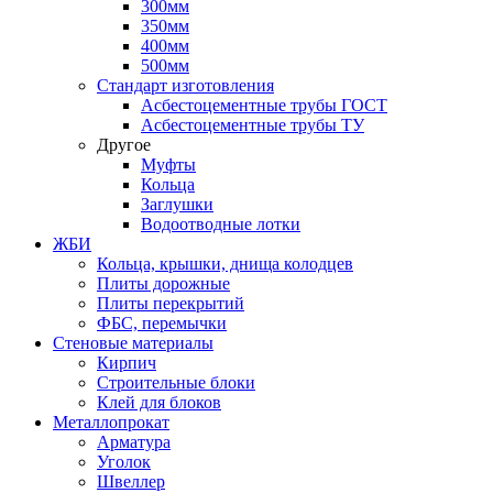
300мм
350мм
400мм
500мм
Стандарт изготовления
Асбестоцементные трубы ГОСТ
Асбестоцементные трубы ТУ
Другое
Муфты
Кольца
Заглушки
Водоотводные лотки
ЖБИ
Кольца, крышки, днища колодцев
Плиты дорожные
Плиты перекрытий
ФБС, перемычки
Стеновые материалы
Кирпич
Строительные блоки
Клей для блоков
Металлопрокат
Арматура
Уголок
Швеллер