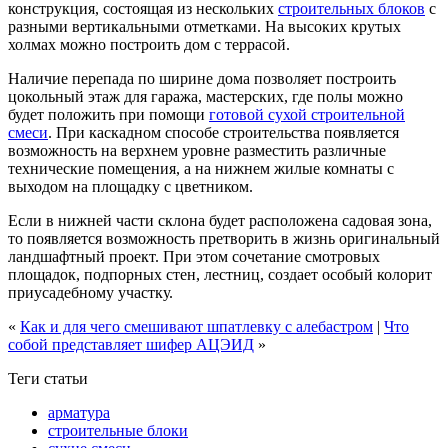
конструкция, состоящая из нескольких
строительных блоков
с
разными вертикальными отметками. На высоких крутых
холмах можно построить дом с террасой.
Наличие перепада по ширине дома позволяет построить
цокольный этаж для гаража, мастерских, где полы можно
будет положить при помощи
готовой сухой строительной
смеси
. При каскадном способе строительства появляется
возможность на верхнем уровне разместить различные
технические помещения, а на нижнем жилые комнаты с
выходом на площадку с цветником.
Если в нижней части склона будет расположена садовая зона,
то появляется возможность претворить в жизнь оригинальный
ландшафтный проект. При этом сочетание смотровых
площадок, подпорных стен, лестниц, создает особый колорит
приусадебному участку.
«
Как и для чего смешивают шпатлевку с алебастром
|
Что
собой представляет шифер АЦЭИД
»
Теги статьи
арматура
строительные блоки