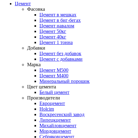
Цемент
Фасовка
Цемент в мешках
Цемент в биг-бегах
Цемент навалом
Цемент 50кг
Цемент 40кг
Цемент 1 тонна
Добавки
Цемент без добавок
Цемент с добавками
Марка
Цемент М500
Цемент М400
Минеральный порошок
Цвет цемента
Белый цемент
Производители
Евроцемент
Holcim
Воскресенский завод
Липецкцемент
Михайловцемент
Мордовцемент
Себряковцемент