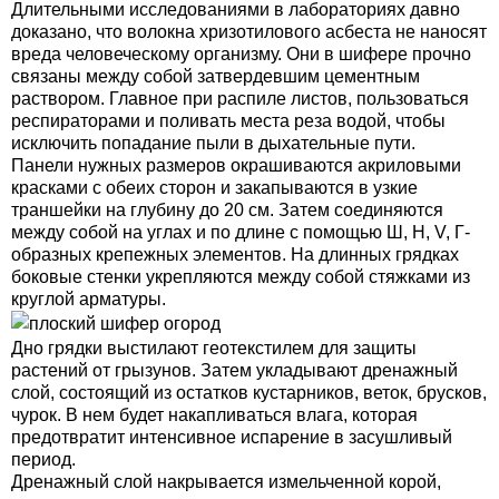
Длительными исследованиями в лабораториях давно
доказано, что волокна хризотилового асбеста не наносят
вреда человеческому организму. Они в шифере прочно
связаны между собой затвердевшим цементным
раствором. Главное при распиле листов, пользоваться
респираторами и поливать места реза водой, чтобы
исключить попадание пыли в дыхательные пути.
Панели нужных размеров окрашиваются акриловыми
красками с обеих сторон и закапываются в узкие
траншейки на глубину до 20 см. Затем соединяются
между собой на углах и по длине с помощью Ш, Н, V, Г-
образных крепежных элементов. На длинных грядках
боковые стенки укрепляются между собой стяжками из
круглой арматуры.
Дно грядки выстилают геотекстилем для защиты
растений от грызунов. Затем укладывают дренажный
слой, состоящий из остатков кустарников, веток, брусков,
чурок. В нем будет накапливаться влага, которая
предотвратит интенсивное испарение в засушливый
период.
Дренажный слой накрывается измельченной корой,