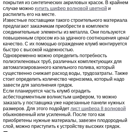
покрытия из синтетических акриловых красок. В крайнем
случае можно
купить шифер волновой цветной
и
распилить его на месте.
Известные поставщики такого строительного материала
предлагают заказчикам приобрести в комплекте
соединительные элементы из металла. Они пользуются
повышенным спросом из-за удачного соотношения цена/
качество. С их помощью ограждение клумб монтируется
быстро с высокой надежностью.
Одновременно можно определить потребность
полиэтиленовых труб, различных комплектующих для
автоматизированного капельного полива, который
существенно снижает расход воды, трудозатраты. Также
стоит определить количество чернозема, который надо
завести для заполнения грядок.
Если планируется часть клумб оградить
асбестоцементным волнистым шифером, то можно
заказать у поставщика уже нарезанные панели нужных
размеров. Для этого подойдет
лист шифера 8 волновой
обыкновенный или усиленный. После того как
приобретены нужные материалы, завезен плодородный
слой, можно приступить к устройству высоких грядок.