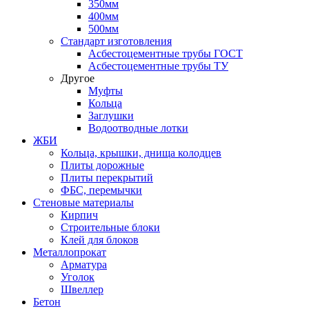
350мм
400мм
500мм
Стандарт изготовления
Асбестоцементные трубы ГОСТ
Асбестоцементные трубы ТУ
Другое
Муфты
Кольца
Заглушки
Водоотводные лотки
ЖБИ
Кольца, крышки, днища колодцев
Плиты дорожные
Плиты перекрытий
ФБС, перемычки
Стеновые материалы
Кирпич
Строительные блоки
Клей для блоков
Металлопрокат
Арматура
Уголок
Швеллер
Бетон