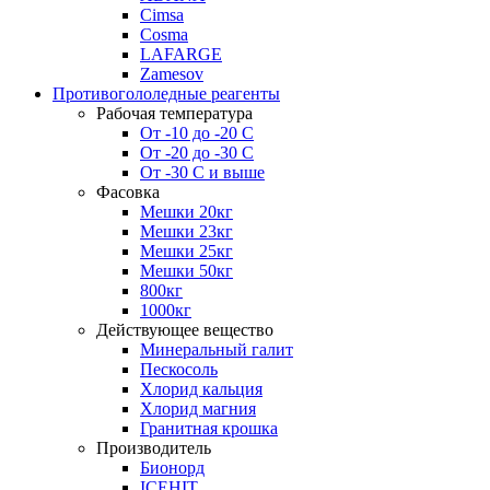
Cimsa
Cosma
LAFARGE
Zamesov
Противогололедные реагенты
Рабочая температура
От -10 до -20 С
От -20 до -30 С
От -30 С и выше
Фасовка
Мешки 20кг
Мешки 23кг
Мешки 25кг
Мешки 50кг
800кг
1000кг
Действующее вещество
Минеральный галит
Пескосоль
Хлорид кальция
Хлорид магния
Гранитная крошка
Производитель
Бионорд
ICEHIT