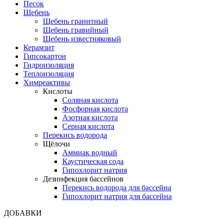
Песок
Щебень
Щебень гранитный
Щебень гравийный
Щебень известняковый
Керамзит
Гипсокартон
Гидроизоляция
Теплоизоляция
Химреактивы
Кислоты
Соляная кислота
Фосфорная кислота
Азотная кислота
Серная кислота
Перекись водорода
Щёлочи
Аммиак водный
Каустическая сода
Гипохлорит натрия
Дезинфекция бассейнов
Перекись водорода для бассейна
Гипохлорит натрия для бассейна
ДОБАВКИ