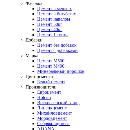
Фасовка
Цемент в мешках
Цемент в биг-бегах
Цемент навалом
Цемент 50кг
Цемент 40кг
Цемент 1 тонна
Добавки
Цемент без добавок
Цемент с добавками
Марка
Цемент М500
Цемент М400
Минеральный порошок
Цвет цемента
Белый цемент
Производители
Евроцемент
Holcim
Воскресенский завод
Липецкцемент
Михайловцемент
Мордовцемент
Себряковцемент
ADANA