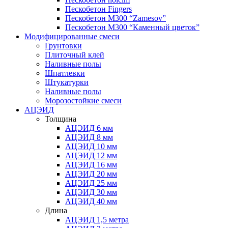
Пескобетон Fingers
Пескобетон М300 “Zamesov”
Пескобетон М300 “Каменный цветок”
Модифицированные смеси
Грунтовки
Плиточный клей
Наливные полы
Шпатлевки
Штукатурки
Наливные полы
Морозостойкие смеси
АЦЭИД
Толщина
АЦЭИД 6 мм
АЦЭИД 8 мм
АЦЭИД 10 мм
АЦЭИД 12 мм
АЦЭИД 16 мм
АЦЭИД 20 мм
АЦЭИД 25 мм
АЦЭИД 30 мм
АЦЭИД 40 мм
Длина
АЦЭИД 1,5 метра