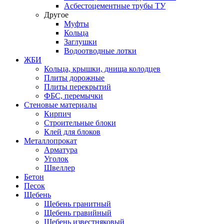
Асбестоцементные трубы ТУ
Другое
Муфты
Кольца
Заглушки
Водоотводные лотки
ЖБИ
Кольца, крышки, днища колодцев
Плиты дорожные
Плиты перекрытий
ФБС, перемычки
Стеновые материалы
Кирпич
Строительные блоки
Клей для блоков
Металлопрокат
Арматура
Уголок
Швеллер
Бетон
Песок
Щебень
Щебень гранитный
Щебень гравийный
Щебень известняковый