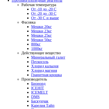
Противогололедные реагенты
Рабочая температура
От -10 до -20 С
От -20 до -30 С
От -30 С и выше
Фасовка
Мешки 20кг
Мешки 23кг
Мешки 25кг
Мешки 50кг
800кг
1000кг
Действующее вещество
Минеральный галит
Пескосоль
Хлорид кальция
Хлорид магния
Гранитная крошка
Производитель
Бионорд
ICEHIT
ICEMELT
DMS
Баскунчак
Карелия Тайп