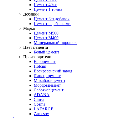
Цемент 40кг
Цемент 1 тонна
Добавки
Цемент без добавок
Цемент с добавками
Марка
Цемент М500
Цемент М400
Минеральный порошок
Цвет цемента
Белый цемент
Производители
Евроцемент
Holcim
Воскресенский завод
Липецкцемент
Михайловцемент
Мордовцемент
Себряковцемент
ADANA
Cimsa
Cosma
LAFARGE
Zamesov