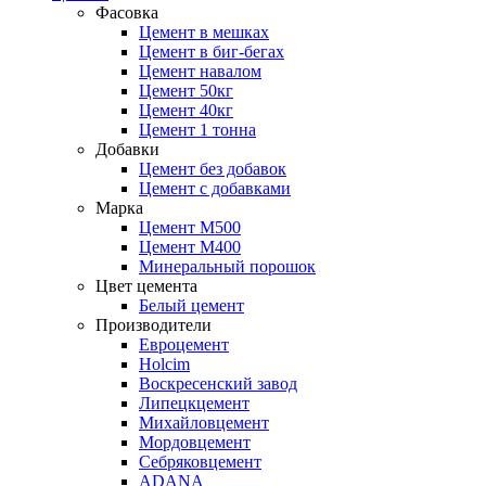
Фасовка
Цемент в мешках
Цемент в биг-бегах
Цемент навалом
Цемент 50кг
Цемент 40кг
Цемент 1 тонна
Добавки
Цемент без добавок
Цемент с добавками
Марка
Цемент М500
Цемент М400
Минеральный порошок
Цвет цемента
Белый цемент
Производители
Евроцемент
Holcim
Воскресенский завод
Липецкцемент
Михайловцемент
Мордовцемент
Себряковцемент
ADANA