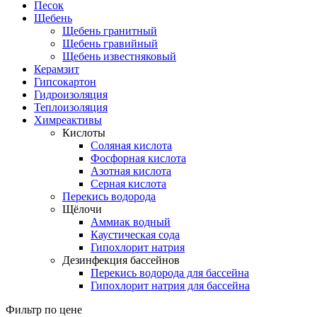
Песок
Щебень
Щебень гранитный
Щебень гравийный
Щебень известняковый
Керамзит
Гипсокартон
Гидроизоляция
Теплоизоляция
Химреактивы
Кислоты
Соляная кислота
Фосфорная кислота
Азотная кислота
Серная кислота
Перекись водорода
Щёлочи
Аммиак водный
Каустическая сода
Гипохлорит натрия
Дезинфекция бассейнов
Перекись водорода для бассейна
Гипохлорит натрия для бассейна
Фильтр по цене