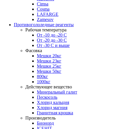
Cimsa
Cosma
LAFARGE
Zamesov
Противогололедные реагенты
Рабочая температура
От -10 до -20 С
От -20 до -30 С
От -30 С и выше
Фасовка
Мешки 20кг
Мешки 23кг
Мешки 25кг
Мешки 50кг
800кг
1000кг
Действующее вещество
Минеральный галит
Пескосоль
Хлорид кальция
Хлорид магния
Гранитная крошка
Производитель
Бионорд
ICEHIT