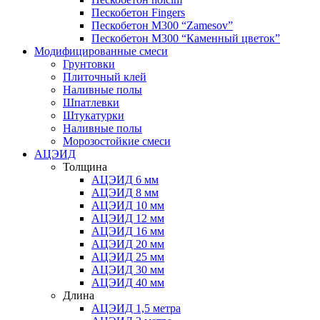
Пескобетон Fingers
Пескобетон М300 “Zamesov”
Пескобетон М300 “Каменный цветок”
Модифицированные смеси
Грунтовки
Плиточный клей
Наливные полы
Шпатлевки
Штукатурки
Наливные полы
Морозостойкие смеси
АЦЭИД
Толщина
АЦЭИД 6 мм
АЦЭИД 8 мм
АЦЭИД 10 мм
АЦЭИД 12 мм
АЦЭИД 16 мм
АЦЭИД 20 мм
АЦЭИД 25 мм
АЦЭИД 30 мм
АЦЭИД 40 мм
Длина
АЦЭИД 1,5 метра