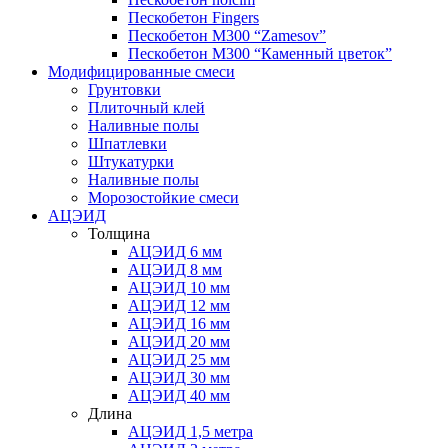
Пескобетон Fingers
Пескобетон М300 “Zamesov”
Пескобетон М300 “Каменный цветок”
Модифицированные смеси
Грунтовки
Плиточный клей
Наливные полы
Шпатлевки
Штукатурки
Наливные полы
Морозостойкие смеси
АЦЭИД
Толщина
АЦЭИД 6 мм
АЦЭИД 8 мм
АЦЭИД 10 мм
АЦЭИД 12 мм
АЦЭИД 16 мм
АЦЭИД 20 мм
АЦЭИД 25 мм
АЦЭИД 30 мм
АЦЭИД 40 мм
Длина
АЦЭИД 1,5 метра