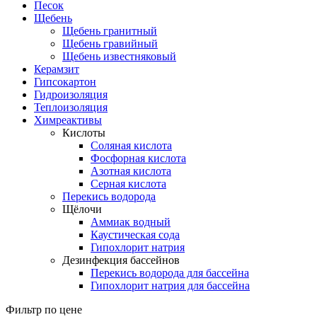
Песок
Щебень
Щебень гранитный
Щебень гравийный
Щебень известняковый
Керамзит
Гипсокартон
Гидроизоляция
Теплоизоляция
Химреактивы
Кислоты
Соляная кислота
Фосфорная кислота
Азотная кислота
Серная кислота
Перекись водорода
Щёлочи
Аммиак водный
Каустическая сода
Гипохлорит натрия
Дезинфекция бассейнов
Перекись водорода для бассейна
Гипохлорит натрия для бассейна
Фильтр по цене