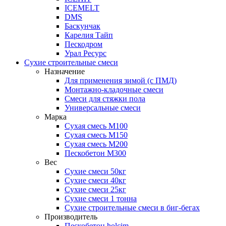
ICEMELT
DMS
Баскунчак
Карелия Тайп
Пескодром
Урал Ресурс
Сухие строительные смеси
Назначение
Для применения зимой (с ПМД)
Монтажно-кладочные смеси
Смеси для стяжки пола
Универсальные смеси
Марка
Сухая смесь М100
Сухая смесь М150
Сухая смесь М200
Пескобетон М300
Вес
Сухие смеси 50кг
Сухие смеси 40кг
Сухие смеси 25кг
Сухие смеси 1 тонна
Сухие строительные смеси в биг-бегах
Производитель
Пескобетон holcim