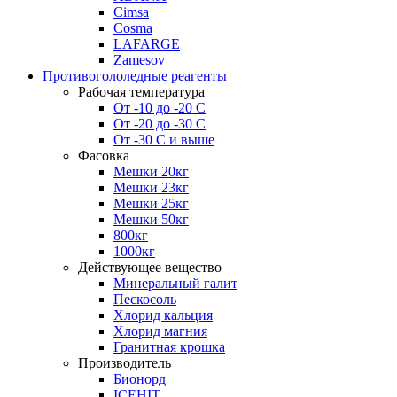
Cimsa
Cosma
LAFARGE
Zamesov
Противогололедные реагенты
Рабочая температура
От -10 до -20 С
От -20 до -30 С
От -30 С и выше
Фасовка
Мешки 20кг
Мешки 23кг
Мешки 25кг
Мешки 50кг
800кг
1000кг
Действующее вещество
Минеральный галит
Пескосоль
Хлорид кальция
Хлорид магния
Гранитная крошка
Производитель
Бионорд
ICEHIT