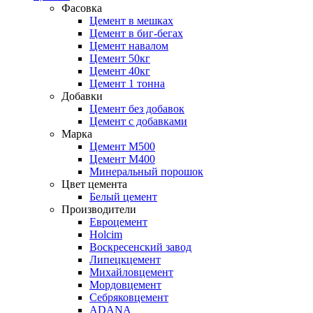
Фасовка
Цемент в мешках
Цемент в биг-бегах
Цемент навалом
Цемент 50кг
Цемент 40кг
Цемент 1 тонна
Добавки
Цемент без добавок
Цемент с добавками
Марка
Цемент М500
Цемент М400
Минеральный порошок
Цвет цемента
Белый цемент
Производители
Евроцемент
Holcim
Воскресенский завод
Липецкцемент
Михайловцемент
Мордовцемент
Себряковцемент
ADANA