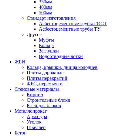
350мм
400мм
500мм
Стандарт изготовления
Асбестоцементные трубы ГОСТ
Асбестоцементные трубы ТУ
Другое
Муфты
Кольца
Заглушки
Водоотводные лотки
ЖБИ
Кольца, крышки, днища колодцев
Плиты дорожные
Плиты перекрытий
ФБС, перемычки
Стеновые материалы
Кирпич
Строительные блоки
Клей для блоков
Металлопрокат
Арматура
Уголок
Швеллер
Бетон