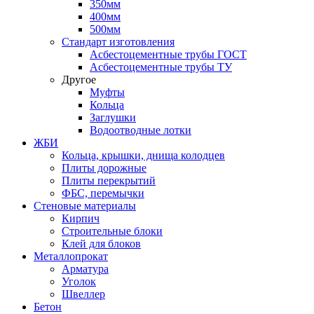
350мм
400мм
500мм
Стандарт изготовления
Асбестоцементные трубы ГОСТ
Асбестоцементные трубы ТУ
Другое
Муфты
Кольца
Заглушки
Водоотводные лотки
ЖБИ
Кольца, крышки, днища колодцев
Плиты дорожные
Плиты перекрытий
ФБС, перемычки
Стеновые материалы
Кирпич
Строительные блоки
Клей для блоков
Металлопрокат
Арматура
Уголок
Швеллер
Бетон