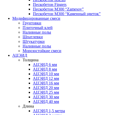
Пескобетон Fingers
Пескобетон М300 “Zamesov”
Пескобетон М300 “Каменный цветок”
Модифицированные смеси
Грунтовки
Плиточный клей
Наливные полы
Шпатлевки
Штукатурки
Наливные полы
Морозостойкие смеси
АЦЭИД
Толщина
АЦЭИД 6 мм
АЦЭИД 8 мм
АЦЭИД 10 мм
АЦЭИД 12 мм
АЦЭИД 16 мм
АЦЭИД 20 мм
АЦЭИД 25 мм
АЦЭИД 30 мм
АЦЭИД 40 мм
Длина
АЦЭИД 1,5 метра