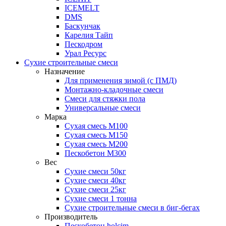
ICEMELT
DMS
Баскунчак
Карелия Тайп
Пескодром
Урал Ресурс
Сухие строительные смеси
Назначение
Для применения зимой (с ПМД)
Монтажно-кладочные смеси
Смеси для стяжки пола
Универсальные смеси
Марка
Сухая смесь М100
Сухая смесь М150
Сухая смесь М200
Пескобетон М300
Вес
Сухие смеси 50кг
Сухие смеси 40кг
Сухие смеси 25кг
Сухие смеси 1 тонна
Сухие строительные смеси в биг-бегах
Производитель
Пескобетон holcim