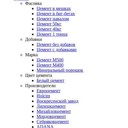
Фасовка
Цемент в мешках
Цемент в биг-бегах
Цемент навалом
Цемент 50кг
Цемент 40кг
Цемент 1 тонна
Добавки
Цемент без добавок
Цемент с добавками
Марка
Цемент М500
Цемент М400
Минеральный порошок
Цвет цемента
Белый цемент
Производители
Евроцемент
Holcim
Воскресенский завод
Липецкцемент
Михайловцемент
Мордовцемент
Себряковцемент
ADANA