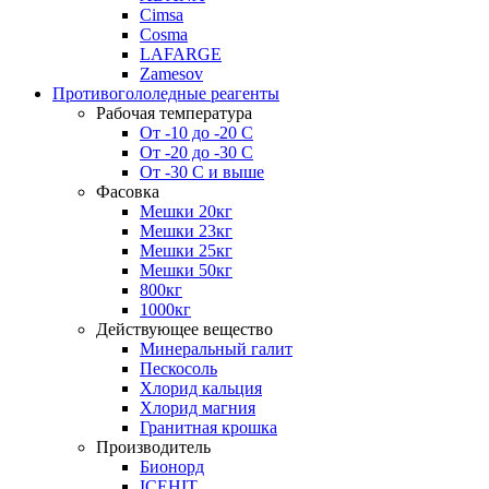
Cimsa
Cosma
LAFARGE
Zamesov
Противогололедные реагенты
Рабочая температура
От -10 до -20 С
От -20 до -30 С
От -30 С и выше
Фасовка
Мешки 20кг
Мешки 23кг
Мешки 25кг
Мешки 50кг
800кг
1000кг
Действующее вещество
Минеральный галит
Пескосоль
Хлорид кальция
Хлорид магния
Гранитная крошка
Производитель
Бионорд
ICEHIT