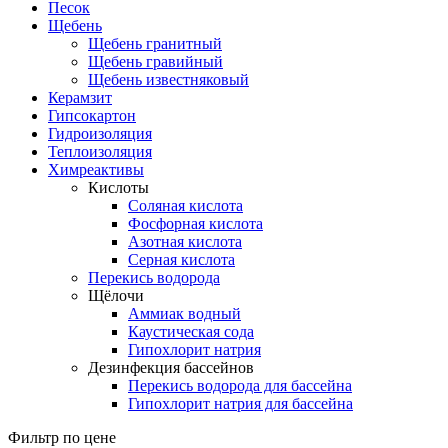
Песок
Щебень
Щебень гранитный
Щебень гравийный
Щебень известняковый
Керамзит
Гипсокартон
Гидроизоляция
Теплоизоляция
Химреактивы
Кислоты
Соляная кислота
Фосфорная кислота
Азотная кислота
Серная кислота
Перекись водорода
Щёлочи
Аммиак водный
Каустическая сода
Гипохлорит натрия
Дезинфекция бассейнов
Перекись водорода для бассейна
Гипохлорит натрия для бассейна
Фильтр по цене