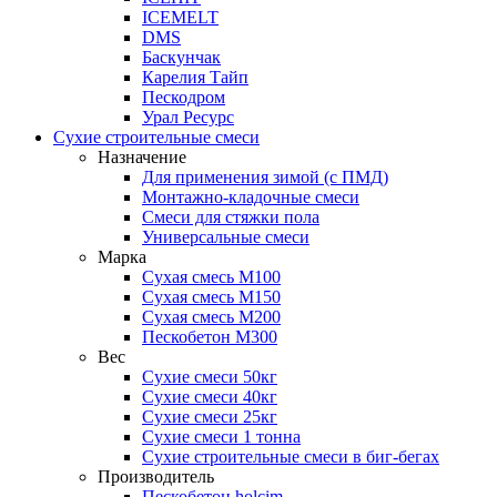
ICEMELT
DMS
Баскунчак
Карелия Тайп
Пескодром
Урал Ресурс
Сухие строительные смеси
Назначение
Для применения зимой (с ПМД)
Монтажно-кладочные смеси
Смеси для стяжки пола
Универсальные смеси
Марка
Сухая смесь М100
Сухая смесь М150
Сухая смесь М200
Пескобетон М300
Вес
Сухие смеси 50кг
Сухие смеси 40кг
Сухие смеси 25кг
Сухие смеси 1 тонна
Сухие строительные смеси в биг-бегах
Производитель
Пескобетон holcim