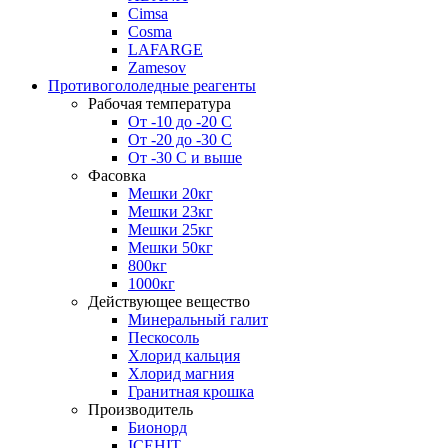
Cimsa
Cosma
LAFARGE
Zamesov
Противогололедные реагенты
Рабочая температура
От -10 до -20 С
От -20 до -30 С
От -30 С и выше
Фасовка
Мешки 20кг
Мешки 23кг
Мешки 25кг
Мешки 50кг
800кг
1000кг
Действующее вещество
Минеральный галит
Пескосоль
Хлорид кальция
Хлорид магния
Гранитная крошка
Производитель
Бионорд
ICEHIT