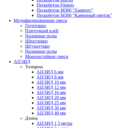
Пескобетон Fingers
Пескобетон М300 “Zamesov”
Пескобетон М300 “Каменный цветок”
Модифицированные смеси
Грунтовки
Плиточный клей
Наливные полы
Шпатлевки
Штукатурки
Наливные полы
Морозостойкие смеси
АЦЭИД
Толщина
АЦЭИД 6 мм
АЦЭИД 8 мм
АЦЭИД 10 мм
АЦЭИД 12 мм
АЦЭИД 16 мм
АЦЭИД 20 мм
АЦЭИД 25 мм
АЦЭИД 30 мм
АЦЭИД 40 мм
Длина
АЦЭИД 1,5 метра