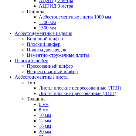
АЦЭИД 2 метра
АЦЭИД 3 метра
Ширина
Асбестоцементные листы 1000 мм
1200 мм
1500 мм
Асбестоцементные изделия
Волновой шифер
Плоский шифер
Полосы для грядок
Цементно-стружечные плиты
Плоский шифер
Прессованный шифер
Непрессованный шифер
Асбестоцементные листы
Тип
Листы плоские непрессованные (ЛПН)
Листы плоские прессованные (ЛПП)
Толщина
6 мм
8 мм
10 мм
12 мм
16 мм
20 мм