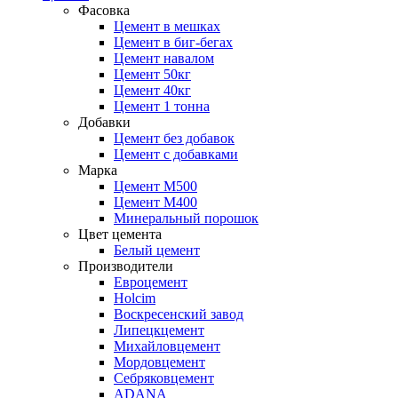
Фасовка
Цемент в мешках
Цемент в биг-бегах
Цемент навалом
Цемент 50кг
Цемент 40кг
Цемент 1 тонна
Добавки
Цемент без добавок
Цемент с добавками
Марка
Цемент М500
Цемент М400
Минеральный порошок
Цвет цемента
Белый цемент
Производители
Евроцемент
Holcim
Воскресенский завод
Липецкцемент
Михайловцемент
Мордовцемент
Себряковцемент
ADANA