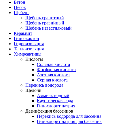
Бетон
Песок
Щебень
Щебень гранитный
Щебень гравийный
Щебень известняковый
Керамзит
Гипсокартон
Гидроизоляция
Теплоизоляция
Химреактивы
Кислоты
Соляная кислота
Фосфорная кислота
Азотная кислота
Серная кислота
Перекись водорода
Щёлочи
Аммиак водный
Каустическая сода
Гипохлорит натрия
Дезинфекция бассейнов
Перекись водорода для бассейна
Гипохлорит натрия для бассейна