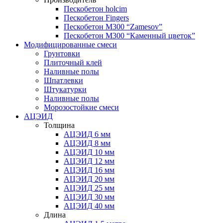
Пескобетон holcim
Пескобетон Fingers
Пескобетон М300 “Zamesov”
Пескобетон М300 “Каменный цветок”
Модифицированные смеси
Грунтовки
Плиточный клей
Наливные полы
Шпатлевки
Штукатурки
Наливные полы
Морозостойкие смеси
АЦЭИД
Толщина
АЦЭИД 6 мм
АЦЭИД 8 мм
АЦЭИД 10 мм
АЦЭИД 12 мм
АЦЭИД 16 мм
АЦЭИД 20 мм
АЦЭИД 25 мм
АЦЭИД 30 мм
АЦЭИД 40 мм
Длина