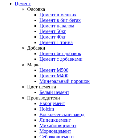
Цемент
Фасовка
Цемент в мешках
Цемент в биг-бегах
Цемент навалом
Цемент 50кг
Цемент 40кг
Цемент 1 тонна
Добавки
Цемент без добавок
Цемент с добавками
Марка
Цемент М500
Цемент М400
Минеральный порошок
Цвет цемента
Белый цемент
Производители
Евроцемент
Holcim
Воскресенский завод
Липецкцемент
Михайловцемент
Мордовцемент
Себряковцемент