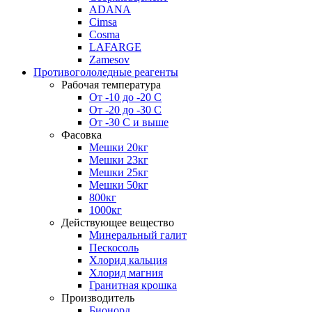
ADANA
Cimsa
Cosma
LAFARGE
Zamesov
Противогололедные реагенты
Рабочая температура
От -10 до -20 С
От -20 до -30 С
От -30 С и выше
Фасовка
Мешки 20кг
Мешки 23кг
Мешки 25кг
Мешки 50кг
800кг
1000кг
Действующее вещество
Минеральный галит
Пескосоль
Хлорид кальция
Хлорид магния
Гранитная крошка
Производитель
Бионорд