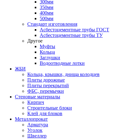
300мм
350мм
400мм
500мм
Стандарт изготовления
Асбестоцементные трубы ГОСТ
Асбестоцементные трубы ТУ
Другое
Муфты
Кольца
Заглушки
Водоотводные лотки
ЖБИ
Кольца, крышки, днища колодцев
Плиты дорожные
Плиты перекрытий
ФБС, перемычки
Стеновые материалы
Кирпич
Строительные блоки
Клей для блоков
Металлопрокат
Арматура
Уголок
Швеллер