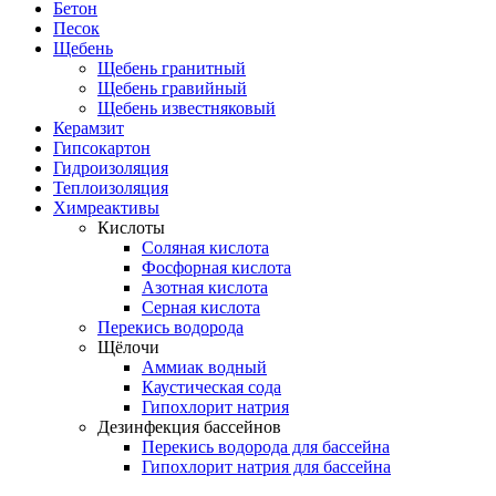
Бетон
Песок
Щебень
Щебень гранитный
Щебень гравийный
Щебень известняковый
Керамзит
Гипсокартон
Гидроизоляция
Теплоизоляция
Химреактивы
Кислоты
Соляная кислота
Фосфорная кислота
Азотная кислота
Серная кислота
Перекись водорода
Щёлочи
Аммиак водный
Каустическая сода
Гипохлорит натрия
Дезинфекция бассейнов
Перекись водорода для бассейна
Гипохлорит натрия для бассейна