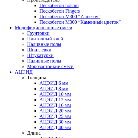
Пескобетон holcim
Пескобетон Fingers
Пескобетон М300 “Zamesov”
Пескобетон М300 “Каменный цветок”
Модифицированные смеси
Грунтовки
Плиточный клей
Наливные полы
Шпатлевки
Штукатурки
Наливные полы
Морозостойкие смеси
АЦЭИД
Толщина
АЦЭИД 6 мм
АЦЭИД 8 мм
АЦЭИД 10 мм
АЦЭИД 12 мм
АЦЭИД 16 мм
АЦЭИД 20 мм
АЦЭИД 25 мм
АЦЭИД 30 мм
АЦЭИД 40 мм
Длина