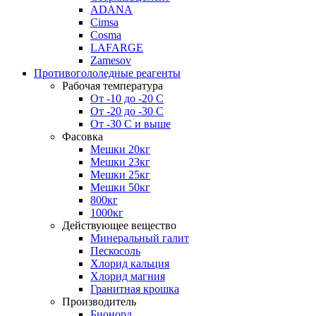
ADANA
Cimsa
Cosma
LAFARGE
Zamesov
Противогололедные реагенты
Рабочая температура
От -10 до -20 С
От -20 до -30 С
От -30 С и выше
Фасовка
Мешки 20кг
Мешки 23кг
Мешки 25кг
Мешки 50кг
800кг
1000кг
Действующее вещество
Минеральный галит
Пескосоль
Хлорид кальция
Хлорид магния
Гранитная крошка
Производитель
Бионорд