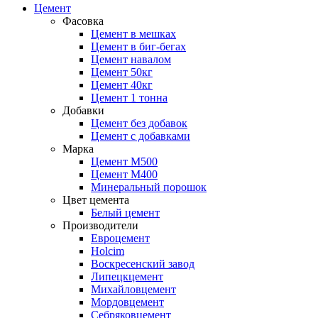
Цемент
Фасовка
Цемент в мешках
Цемент в биг-бегах
Цемент навалом
Цемент 50кг
Цемент 40кг
Цемент 1 тонна
Добавки
Цемент без добавок
Цемент с добавками
Марка
Цемент М500
Цемент М400
Минеральный порошок
Цвет цемента
Белый цемент
Производители
Евроцемент
Holcim
Воскресенский завод
Липецкцемент
Михайловцемент
Мордовцемент
Себряковцемент