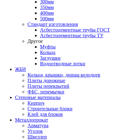
300мм
350мм
400мм
500мм
Стандарт изготовления
Асбестоцементные трубы ГОСТ
Асбестоцементные трубы ТУ
Другое
Муфты
Кольца
Заглушки
Водоотводные лотки
ЖБИ
Кольца, крышки, днища колодцев
Плиты дорожные
Плиты перекрытий
ФБС, перемычки
Стеновые материалы
Кирпич
Строительные блоки
Клей для блоков
Металлопрокат
Арматура
Уголок
Швеллер