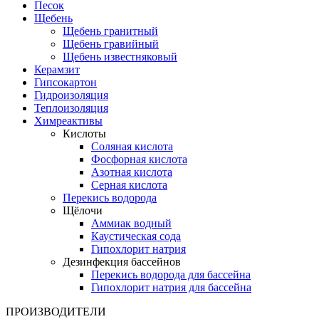
Песок
Щебень
Щебень гранитный
Щебень гравийный
Щебень известняковый
Керамзит
Гипсокартон
Гидроизоляция
Теплоизоляция
Химреактивы
Кислоты
Соляная кислота
Фосфорная кислота
Азотная кислота
Серная кислота
Перекись водорода
Щёлочи
Аммиак водный
Каустическая сода
Гипохлорит натрия
Дезинфекция бассейнов
Перекись водорода для бассейна
Гипохлорит натрия для бассейна
ПРОИЗВОДИТЕЛИ