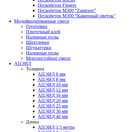
Пескобетон Fingers
Пескобетон М300 “Zamesov”
Пескобетон М300 “Каменный цветок”
Модифицированные смеси
Грунтовки
Плиточный клей
Наливные полы
Шпатлевки
Штукатурки
Наливные полы
Морозостойкие смеси
АЦЭИД
Толщина
АЦЭИД 6 мм
АЦЭИД 8 мм
АЦЭИД 10 мм
АЦЭИД 12 мм
АЦЭИД 16 мм
АЦЭИД 20 мм
АЦЭИД 25 мм
АЦЭИД 30 мм
АЦЭИД 40 мм
Длина
АЦЭИД 1,5 метра