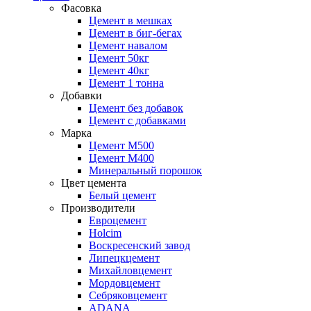
Фасовка
Цемент в мешках
Цемент в биг-бегах
Цемент навалом
Цемент 50кг
Цемент 40кг
Цемент 1 тонна
Добавки
Цемент без добавок
Цемент с добавками
Марка
Цемент М500
Цемент М400
Минеральный порошок
Цвет цемента
Белый цемент
Производители
Евроцемент
Holcim
Воскресенский завод
Липецкцемент
Михайловцемент
Мордовцемент
Себряковцемент
ADANA