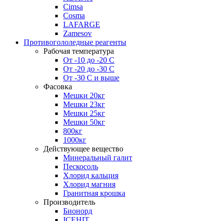
Cimsa
Cosma
LAFARGE
Zamesov
Противогололедные реагенты
Рабочая температура
От -10 до -20 С
От -20 до -30 С
От -30 С и выше
Фасовка
Мешки 20кг
Мешки 23кг
Мешки 25кг
Мешки 50кг
800кг
1000кг
Действующее вещество
Минеральный галит
Пескосоль
Хлорид кальция
Хлорид магния
Гранитная крошка
Производитель
Бионорд
ICEHIT