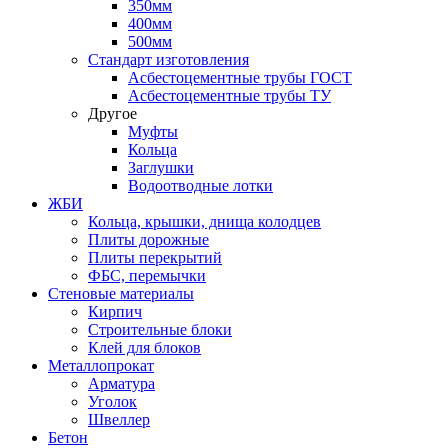
350мм
400мм
500мм
Стандарт изготовления
Асбестоцементные трубы ГОСТ
Асбестоцементные трубы ТУ
Другое
Муфты
Кольца
Заглушки
Водоотводные лотки
ЖБИ
Кольца, крышки, днища колодцев
Плиты дорожные
Плиты перекрытий
ФБС, перемычки
Стеновые материалы
Кирпич
Строительные блоки
Клей для блоков
Металлопрокат
Арматура
Уголок
Швеллер
Бетон