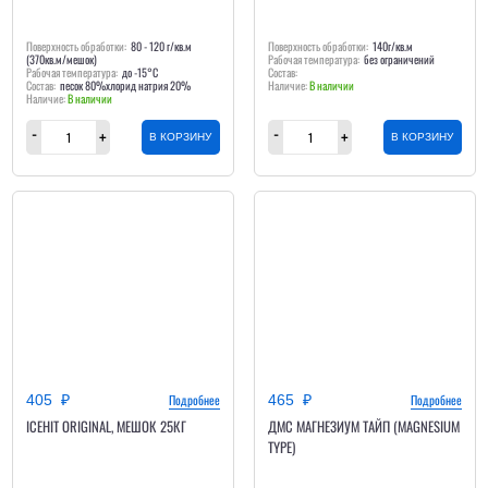
Поверхность обработки:
80 - 120 г/кв.м
Поверхность обработки:
140г/кв.м
(370кв.м/мешок)
Рабочая температура:
без ограничений
Рабочая температура:
до -15°С
Состав:
Состав:
песок 80%хлорид натрия 20%
В наличии
В наличии
В КОРЗИНУ
В КОРЗИНУ
405
Подробнее
465
Подробнее
ICEHIT ORIGINAL, МЕШОК 25КГ
ДМС МАГНЕЗИУМ ТАЙП (MAGNESIUM
TYPE)