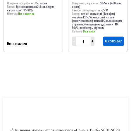
Поверхность обработки:
150 г/кв.м
Поверхность обработки:
50г/кв.м (400кв.м/
Состав:
Гранитная крошка 2-5 мм, хлорид
мешок)
натрия (галит) 15-30%
Рабочая температура:
до -35°С
Нет в наличии
Состав:
магний хлористый (бишофит)
чешуйки 45-55%, хлористый натрий
(техническая соль) помол №3 высшего сорта
с противослёживающими добавками (40-
50)%, ингибиторы коррозии
В наличии
В КОРЗИНУ
Нет в наличии
© Интернет-магазин стройматериалов «Цемент–Снаб» 2001-2026.