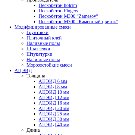
Пескобетон holcim
Пескобетон Fingers
Пескобетон М300 “Zamesov”
Пескобетон М300 “Каменный цветок”
Модифицированные смеси
Грунтовки
Плиточный клей
Наливные полы
Шпатлевки
Штукатурки
Наливные полы
Морозостойкие смеси
АЦЭИД
Толщина
АЦЭИД 6 мм
АЦЭИД 8 мм
АЦЭИД 10 мм
АЦЭИД 12 мм
АЦЭИД 16 мм
АЦЭИД 20 мм
АЦЭИД 25 мм
АЦЭИД 30 мм
АЦЭИД 40 мм
Длина