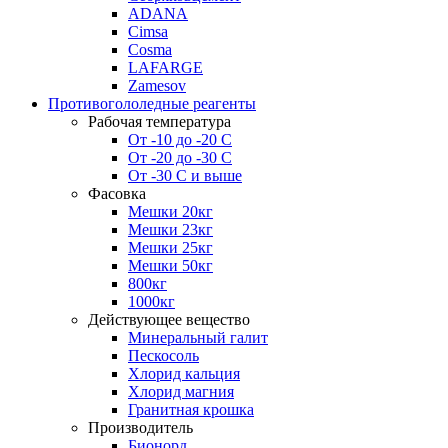
ADANA
Cimsa
Cosma
LAFARGE
Zamesov
Противогололедные реагенты
Рабочая температура
От -10 до -20 С
От -20 до -30 С
От -30 С и выше
Фасовка
Мешки 20кг
Мешки 23кг
Мешки 25кг
Мешки 50кг
800кг
1000кг
Действующее вещество
Минеральный галит
Пескосоль
Хлорид кальция
Хлорид магния
Гранитная крошка
Производитель
Бионорд