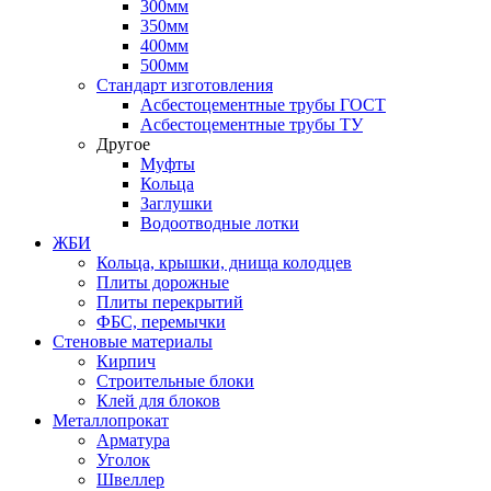
300мм
350мм
400мм
500мм
Стандарт изготовления
Асбестоцементные трубы ГОСТ
Асбестоцементные трубы ТУ
Другое
Муфты
Кольца
Заглушки
Водоотводные лотки
ЖБИ
Кольца, крышки, днища колодцев
Плиты дорожные
Плиты перекрытий
ФБС, перемычки
Стеновые материалы
Кирпич
Строительные блоки
Клей для блоков
Металлопрокат
Арматура
Уголок
Швеллер