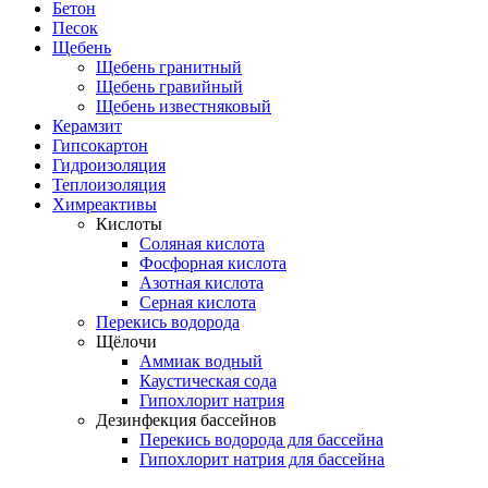
Бетон
Песок
Щебень
Щебень гранитный
Щебень гравийный
Щебень известняковый
Керамзит
Гипсокартон
Гидроизоляция
Теплоизоляция
Химреактивы
Кислоты
Соляная кислота
Фосфорная кислота
Азотная кислота
Серная кислота
Перекись водорода
Щёлочи
Аммиак водный
Каустическая сода
Гипохлорит натрия
Дезинфекция бассейнов
Перекись водорода для бассейна
Гипохлорит натрия для бассейна