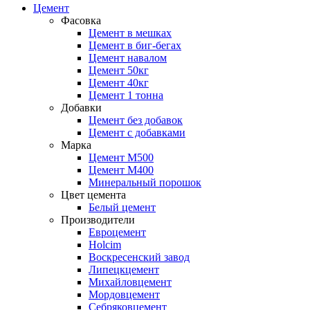
Цемент
Фасовка
Цемент в мешках
Цемент в биг-бегах
Цемент навалом
Цемент 50кг
Цемент 40кг
Цемент 1 тонна
Добавки
Цемент без добавок
Цемент с добавками
Марка
Цемент М500
Цемент М400
Минеральный порошок
Цвет цемента
Белый цемент
Производители
Евроцемент
Holcim
Воскресенский завод
Липецкцемент
Михайловцемент
Мордовцемент
Себряковцемент