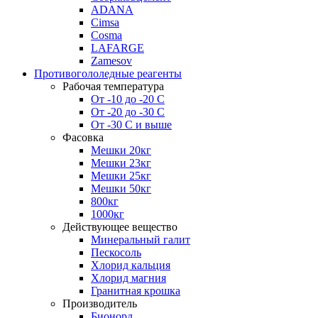
ADANA
Cimsa
Cosma
LAFARGE
Zamesov
Противогололедные реагенты
Рабочая температура
От -10 до -20 С
От -20 до -30 С
От -30 С и выше
Фасовка
Мешки 20кг
Мешки 23кг
Мешки 25кг
Мешки 50кг
800кг
1000кг
Действующее вещество
Минеральный галит
Пескосоль
Хлорид кальция
Хлорид магния
Гранитная крошка
Производитель
Бионорд