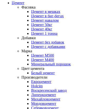
Цемент
Фасовка
Цемент в мешках
Цемент в биг-бегах
Цемент навалом
Цемент 50кг
Цемент 40кг
Цемент 1 тонна
Добавки
Цемент без добавок
Цемент с добавками
Марка
Цемент М500
Цемент М400
Минеральный порошок
Цвет цемента
Белый цемент
Производители
Евроцемент
Holcim
Воскресенский завод
Липецкцемент
Михайловцемент
Мордовцемент
Себряковцемент