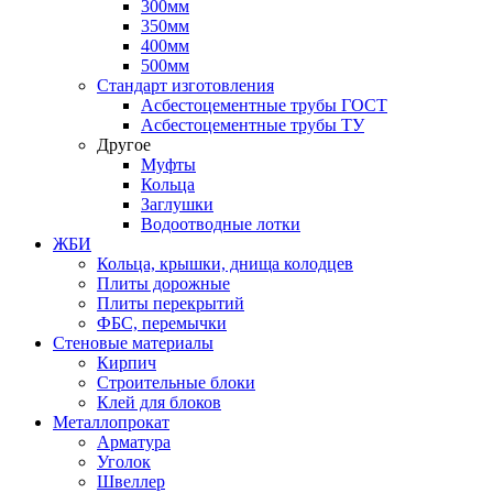
300мм
350мм
400мм
500мм
Стандарт изготовления
Асбестоцементные трубы ГОСТ
Асбестоцементные трубы ТУ
Другое
Муфты
Кольца
Заглушки
Водоотводные лотки
ЖБИ
Кольца, крышки, днища колодцев
Плиты дорожные
Плиты перекрытий
ФБС, перемычки
Стеновые материалы
Кирпич
Строительные блоки
Клей для блоков
Металлопрокат
Арматура
Уголок
Швеллер