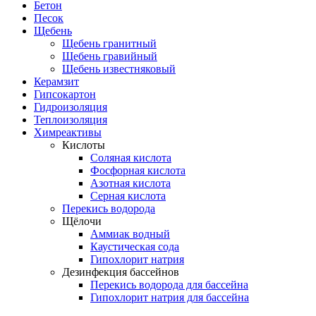
Бетон
Песок
Щебень
Щебень гранитный
Щебень гравийный
Щебень известняковый
Керамзит
Гипсокартон
Гидроизоляция
Теплоизоляция
Химреактивы
Кислоты
Соляная кислота
Фосфорная кислота
Азотная кислота
Серная кислота
Перекись водорода
Щёлочи
Аммиак водный
Каустическая сода
Гипохлорит натрия
Дезинфекция бассейнов
Перекись водорода для бассейна
Гипохлорит натрия для бассейна