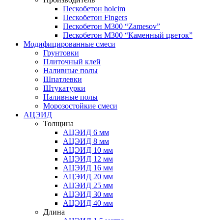
Пескобетон holcim
Пескобетон Fingers
Пескобетон М300 “Zamesov”
Пескобетон М300 “Каменный цветок”
Модифицированные смеси
Грунтовки
Плиточный клей
Наливные полы
Шпатлевки
Штукатурки
Наливные полы
Морозостойкие смеси
АЦЭИД
Толщина
АЦЭИД 6 мм
АЦЭИД 8 мм
АЦЭИД 10 мм
АЦЭИД 12 мм
АЦЭИД 16 мм
АЦЭИД 20 мм
АЦЭИД 25 мм
АЦЭИД 30 мм
АЦЭИД 40 мм
Длина