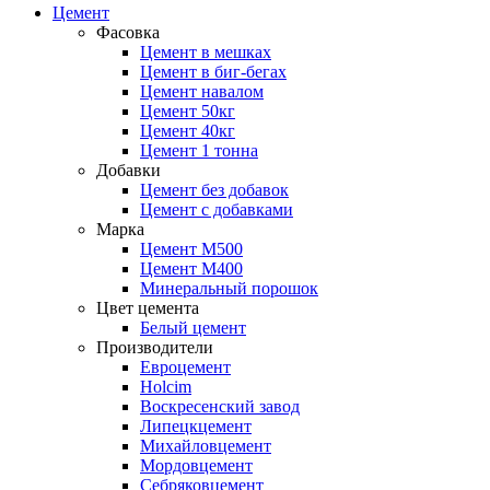
Цемент
Фасовка
Цемент в мешках
Цемент в биг-бегах
Цемент навалом
Цемент 50кг
Цемент 40кг
Цемент 1 тонна
Добавки
Цемент без добавок
Цемент с добавками
Марка
Цемент М500
Цемент М400
Минеральный порошок
Цвет цемента
Белый цемент
Производители
Евроцемент
Holcim
Воскресенский завод
Липецкцемент
Михайловцемент
Мордовцемент
Себряковцемент