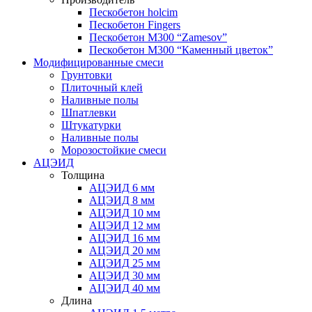
Пескобетон holcim
Пескобетон Fingers
Пескобетон М300 “Zamesov”
Пескобетон М300 “Каменный цветок”
Модифицированные смеси
Грунтовки
Плиточный клей
Наливные полы
Шпатлевки
Штукатурки
Наливные полы
Морозостойкие смеси
АЦЭИД
Толщина
АЦЭИД 6 мм
АЦЭИД 8 мм
АЦЭИД 10 мм
АЦЭИД 12 мм
АЦЭИД 16 мм
АЦЭИД 20 мм
АЦЭИД 25 мм
АЦЭИД 30 мм
АЦЭИД 40 мм
Длина