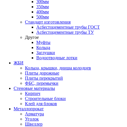
300мм
350мм
400мм
500мм
Стандарт изготовления
Асбестоцементные трубы ГОСТ
Асбестоцементные трубы ТУ
Другое
Муфты
Кольца
Заглушки
Водоотводные лотки
ЖБИ
Кольца, крышки, днища колодцев
Плиты дорожные
Плиты перекрытий
ФБС, перемычки
Стеновые материалы
Кирпич
Строительные блоки
Клей для блоков
Металлопрокат
Арматура
Уголок
Швеллер