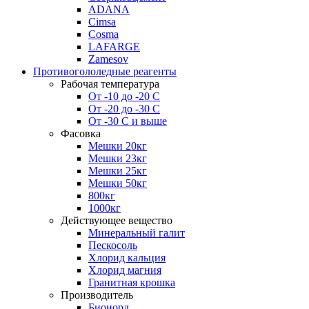
ADANA
Cimsa
Cosma
LAFARGE
Zamesov
Противогололедные реагенты
Рабочая температура
От -10 до -20 С
От -20 до -30 С
От -30 С и выше
Фасовка
Мешки 20кг
Мешки 23кг
Мешки 25кг
Мешки 50кг
800кг
1000кг
Действующее вещество
Минеральный галит
Пескосоль
Хлорид кальция
Хлорид магния
Гранитная крошка
Производитель
Бионорд