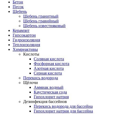
Бетон
Песок
Щебень
Щебень гранитный
Щебень гравийный
Щебень известняковый
Керамзит
Гипсокартон
Гидроизоляция
Теплоизоляция
Химреактивы
Кислоты
Соляная кислота
Фосфорная кислота
Азотная кислота
Серная кислота
Перекись водорода
Щёлочи
Аммиак водный
Каустическая сода
Гипохлорит натрия
Дезинфекция бассейнов
Перекись водорода для бассейна
Гипохлорит натрия для бассейна