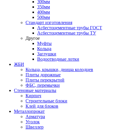
300мм
350мм
400мм
500мм
Стандарт изготовления
Асбестоцементные трубы ГОСТ
Асбестоцементные трубы ТУ
Другое
Муфты
Кольца
Заглушки
Водоотводные лотки
ЖБИ
Кольца, крышки, днища колодцев
Плиты дорожные
Плиты перекрытий
ФБС, перемычки
Стеновые материалы
Кирпич
Строительные блоки
Клей для блоков
Металлопрокат
Арматура
Уголок
Швеллер