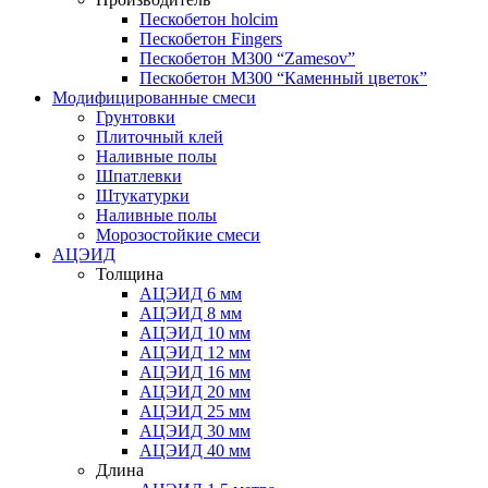
Пескобетон holcim
Пескобетон Fingers
Пескобетон М300 “Zamesov”
Пескобетон М300 “Каменный цветок”
Модифицированные смеси
Грунтовки
Плиточный клей
Наливные полы
Шпатлевки
Штукатурки
Наливные полы
Морозостойкие смеси
АЦЭИД
Толщина
АЦЭИД 6 мм
АЦЭИД 8 мм
АЦЭИД 10 мм
АЦЭИД 12 мм
АЦЭИД 16 мм
АЦЭИД 20 мм
АЦЭИД 25 мм
АЦЭИД 30 мм
АЦЭИД 40 мм
Длина