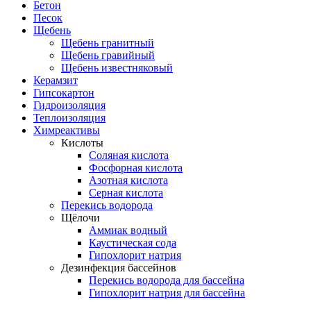
Бетон
Песок
Щебень
Щебень гранитный
Щебень гравийный
Щебень известняковый
Керамзит
Гипсокартон
Гидроизоляция
Теплоизоляция
Химреактивы
Кислоты
Соляная кислота
Фосфорная кислота
Азотная кислота
Серная кислота
Перекись водорода
Щёлочи
Аммиак водный
Каустическая сода
Гипохлорит натрия
Дезинфекция бассейнов
Перекись водорода для бассейна
Гипохлорит натрия для бассейна