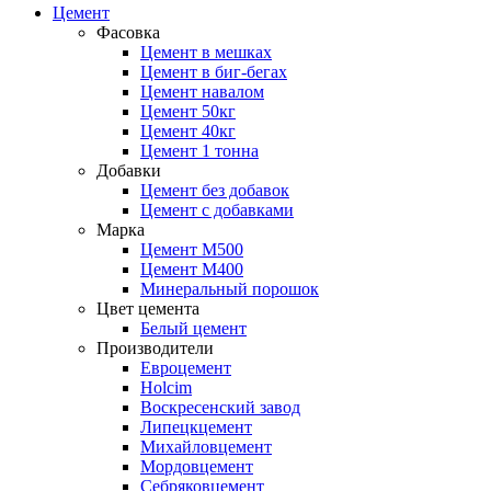
Цемент
Фасовка
Цемент в мешках
Цемент в биг-бегах
Цемент навалом
Цемент 50кг
Цемент 40кг
Цемент 1 тонна
Добавки
Цемент без добавок
Цемент с добавками
Марка
Цемент М500
Цемент М400
Минеральный порошок
Цвет цемента
Белый цемент
Производители
Евроцемент
Holcim
Воскресенский завод
Липецкцемент
Михайловцемент
Мордовцемент
Себряковцемент