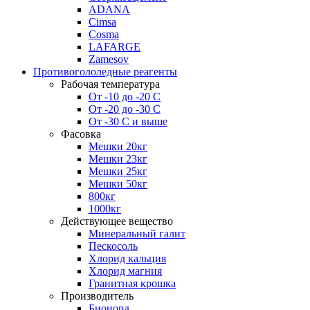
ADANA
Cimsa
Cosma
LAFARGE
Zamesov
Противогололедные реагенты
Рабочая температура
От -10 до -20 С
От -20 до -30 С
От -30 С и выше
Фасовка
Мешки 20кг
Мешки 23кг
Мешки 25кг
Мешки 50кг
800кг
1000кг
Действующее вещество
Минеральный галит
Пескосоль
Хлорид кальция
Хлорид магния
Гранитная крошка
Производитель
Бионорд