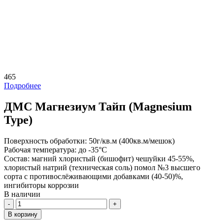
465
Подробнее
ДМС Магнезиум Тайп (Magnesium
Type)
Поверхность обработки:
50г/кв.м (400кв.м/мешок)
Рабочая температура:
до -35°С
Состав:
магний хлористый (бишофит) чешуйки 45-55%,
хлористый натрий (техническая соль) помол №3 высшего
сорта с противослёживающими добавками (40-50)%,
ингибиторы коррозии
В наличии
Количество
В корзину