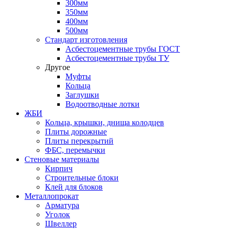
300мм
350мм
400мм
500мм
Стандарт изготовления
Асбестоцементные трубы ГОСТ
Асбестоцементные трубы ТУ
Другое
Муфты
Кольца
Заглушки
Водоотводные лотки
ЖБИ
Кольца, крышки, днища колодцев
Плиты дорожные
Плиты перекрытий
ФБС, перемычки
Стеновые материалы
Кирпич
Строительные блоки
Клей для блоков
Металлопрокат
Арматура
Уголок
Швеллер