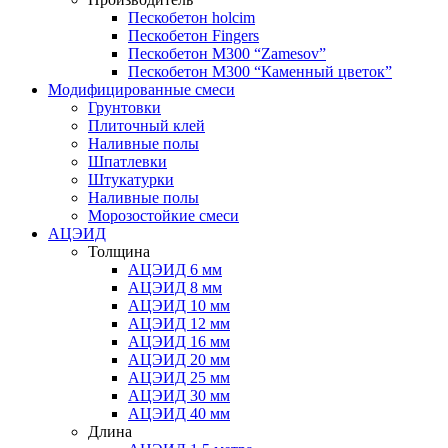
Пескобетон holcim
Пескобетон Fingers
Пескобетон М300 “Zamesov”
Пескобетон М300 “Каменный цветок”
Модифицированные смеси
Грунтовки
Плиточный клей
Наливные полы
Шпатлевки
Штукатурки
Наливные полы
Морозостойкие смеси
АЦЭИД
Толщина
АЦЭИД 6 мм
АЦЭИД 8 мм
АЦЭИД 10 мм
АЦЭИД 12 мм
АЦЭИД 16 мм
АЦЭИД 20 мм
АЦЭИД 25 мм
АЦЭИД 30 мм
АЦЭИД 40 мм
Длина