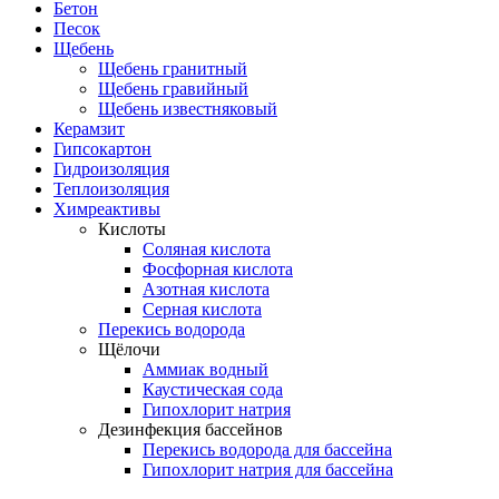
Бетон
Песок
Щебень
Щебень гранитный
Щебень гравийный
Щебень известняковый
Керамзит
Гипсокартон
Гидроизоляция
Теплоизоляция
Химреактивы
Кислоты
Соляная кислота
Фосфорная кислота
Азотная кислота
Серная кислота
Перекись водорода
Щёлочи
Аммиак водный
Каустическая сода
Гипохлорит натрия
Дезинфекция бассейнов
Перекись водорода для бассейна
Гипохлорит натрия для бассейна