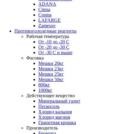
ADANA
Cimsa
Cosma
LAFARGE
Zamesov
Противогололедные реагенты
Рабочая температура
От -10 до -20 С
От -20 до -30 С
От -30 С и выше
Фасовка
Мешки 20кг
Мешки 23кг
Мешки 25кг
Мешки 50кг
800кг
1000кг
Действующее вещество
Минеральный галит
Пескосоль
Хлорид кальция
Хлорид магния
Гранитная крошка
Производитель
Бионорд