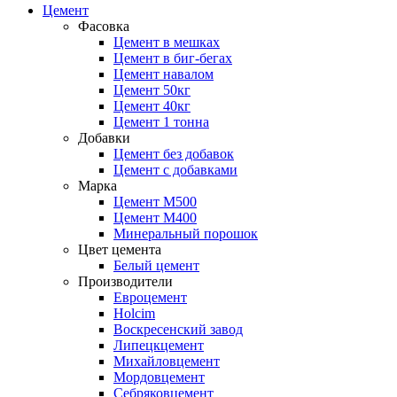
Цемент
Фасовка
Цемент в мешках
Цемент в биг-бегах
Цемент навалом
Цемент 50кг
Цемент 40кг
Цемент 1 тонна
Добавки
Цемент без добавок
Цемент с добавками
Марка
Цемент М500
Цемент М400
Минеральный порошок
Цвет цемента
Белый цемент
Производители
Евроцемент
Holcim
Воскресенский завод
Липецкцемент
Михайловцемент
Мордовцемент
Себряковцемент