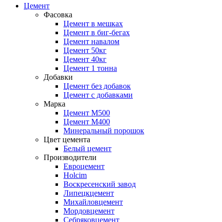
Цемент
Фасовка
Цемент в мешках
Цемент в биг-бегах
Цемент навалом
Цемент 50кг
Цемент 40кг
Цемент 1 тонна
Добавки
Цемент без добавок
Цемент с добавками
Марка
Цемент М500
Цемент М400
Минеральный порошок
Цвет цемента
Белый цемент
Производители
Евроцемент
Holcim
Воскресенский завод
Липецкцемент
Михайловцемент
Мордовцемент
Себряковцемент