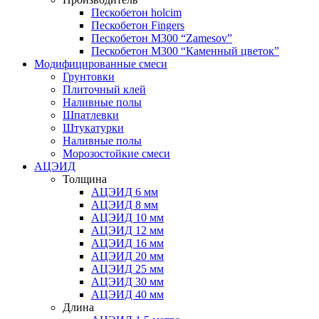
Пескобетон holcim
Пескобетон Fingers
Пескобетон М300 “Zamesov”
Пескобетон М300 “Каменный цветок”
Модифицированные смеси
Грунтовки
Плиточный клей
Наливные полы
Шпатлевки
Штукатурки
Наливные полы
Морозостойкие смеси
АЦЭИД
Толщина
АЦЭИД 6 мм
АЦЭИД 8 мм
АЦЭИД 10 мм
АЦЭИД 12 мм
АЦЭИД 16 мм
АЦЭИД 20 мм
АЦЭИД 25 мм
АЦЭИД 30 мм
АЦЭИД 40 мм
Длина