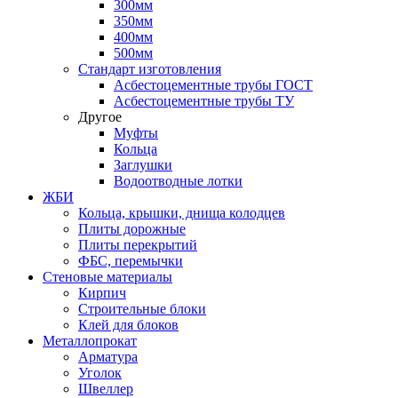
300мм
350мм
400мм
500мм
Стандарт изготовления
Асбестоцементные трубы ГОСТ
Асбестоцементные трубы ТУ
Другое
Муфты
Кольца
Заглушки
Водоотводные лотки
ЖБИ
Кольца, крышки, днища колодцев
Плиты дорожные
Плиты перекрытий
ФБС, перемычки
Стеновые материалы
Кирпич
Строительные блоки
Клей для блоков
Металлопрокат
Арматура
Уголок
Швеллер