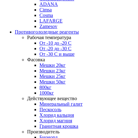
ADANA
Cimsa
Cosma
LAFARGE
Zamesov
Противогололедные реагенты
Рабочая температура
От -10 до -20 С
От -20 до -30 С
От -30 С и выше
Фасовка
Мешки 20кг
Мешки 23кг
Мешки 25кг
Мешки 50кг
800кг
1000кг
Действующее вещество
Минеральный галит
Пескосоль
Хлорид кальция
Хлорид магния
Гранитная крошка
Производитель
Бионорд