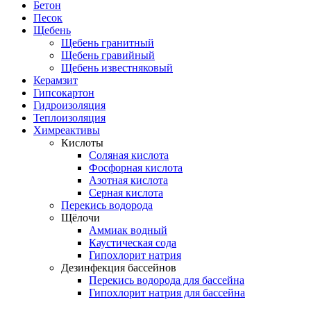
Бетон
Песок
Щебень
Щебень гранитный
Щебень гравийный
Щебень известняковый
Керамзит
Гипсокартон
Гидроизоляция
Теплоизоляция
Химреактивы
Кислоты
Соляная кислота
Фосфорная кислота
Азотная кислота
Серная кислота
Перекись водорода
Щёлочи
Аммиак водный
Каустическая сода
Гипохлорит натрия
Дезинфекция бассейнов
Перекись водорода для бассейна
Гипохлорит натрия для бассейна