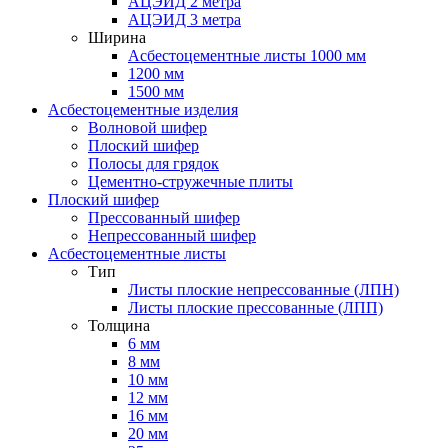
АЦЭИД 2 метра
АЦЭИД 3 метра
Ширина
Асбестоцементные листы 1000 мм
1200 мм
1500 мм
Асбестоцементные изделия
Волновой шифер
Плоский шифер
Полосы для грядок
Цементно-стружечные плиты
Плоский шифер
Прессованный шифер
Непрессованный шифер
Асбестоцементные листы
Тип
Листы плоские непрессованные (ЛПН)
Листы плоские прессованные (ЛПП)
Толщина
6 мм
8 мм
10 мм
12 мм
16 мм
20 мм