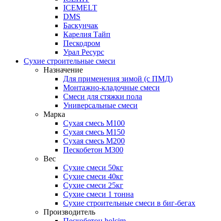
ICEMELT
DMS
Баскунчак
Карелия Тайп
Пескодром
Урал Ресурс
Сухие строительные смеси
Назначение
Для применения зимой (с ПМД)
Монтажно-кладочные смеси
Смеси для стяжки пола
Универсальные смеси
Марка
Сухая смесь М100
Сухая смесь М150
Сухая смесь М200
Пескобетон М300
Вес
Сухие смеси 50кг
Сухие смеси 40кг
Сухие смеси 25кг
Сухие смеси 1 тонна
Сухие строительные смеси в биг-бегах
Производитель
Пескобетон holcim