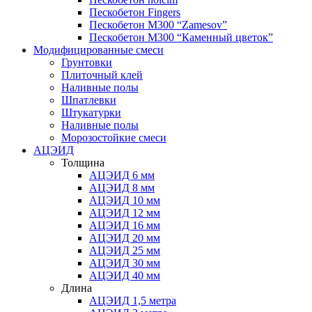
Пескобетон Fingers
Пескобетон М300 “Zamesov”
Пескобетон М300 “Каменный цветок”
Модифицированные смеси
Грунтовки
Плиточный клей
Наливные полы
Шпатлевки
Штукатурки
Наливные полы
Морозостойкие смеси
АЦЭИД
Толщина
АЦЭИД 6 мм
АЦЭИД 8 мм
АЦЭИД 10 мм
АЦЭИД 12 мм
АЦЭИД 16 мм
АЦЭИД 20 мм
АЦЭИД 25 мм
АЦЭИД 30 мм
АЦЭИД 40 мм
Длина
АЦЭИД 1,5 метра