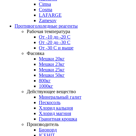
Cimsa
Cosma
LAFARGE
Zamesov
Противогололедные реагенты
Рабочая температура
От -10 до -20 С
От -20 до -30 С
От -30 С и выше
Фасовка
Мешки 20кг
Мешки 23кг
Мешки 25кг
Мешки 50кг
800кг
1000кг
Действующее вещество
Минеральный галит
Пескосоль
Хлорид кальция
Хлорид магния
Гранитная крошка
Производитель
Бионорд
ICEHIT