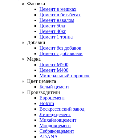
Фасовка
Цемент в мешках
Цемент в биг-бегах
Цемент навалом
Цемент 50кг
Цемент 40кг
Цемент 1 тонна
Добавки
Цемент без добавок
Цемент с добавками
Марка
Цемент М500
Цемент М400
Минеральный порошок
Цвет цемента
Белый цемент
Производители
Евроцемент
Holcim
Воскресенский завод
Липецкцемент
Михайловцемент
Мордовцемент
Себряковцемент
ADANA