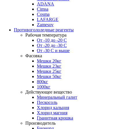
ADANA
Cimsa
Cosma
LAFARGE
Zamesov
Противогололедные реагенты
Рабочая температура
От -10 до -20 С
От -20 до -30 С
От -30 С и выше
Фасовка
Мешки 20кг
Мешки 23кг
Мешки 25кг
Мешки 50кг
800кг
1000кг
Действующее вещество
Минеральный галит
Пескосоль
Хлорид кальция
Хлорид магния
Гранитная крошка
Производитель
Бионорд