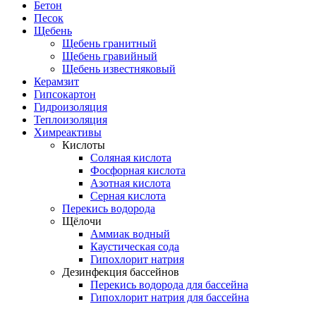
Бетон
Песок
Щебень
Щебень гранитный
Щебень гравийный
Щебень известняковый
Керамзит
Гипсокартон
Гидроизоляция
Теплоизоляция
Химреактивы
Кислоты
Соляная кислота
Фосфорная кислота
Азотная кислота
Серная кислота
Перекись водорода
Щёлочи
Аммиак водный
Каустическая сода
Гипохлорит натрия
Дезинфекция бассейнов
Перекись водорода для бассейна
Гипохлорит натрия для бассейна