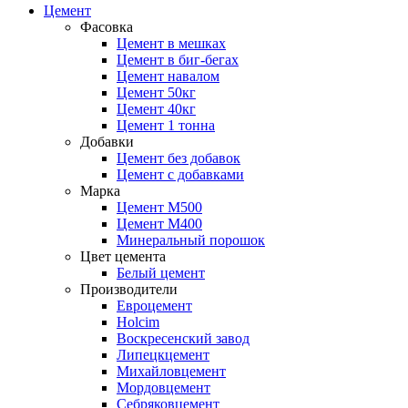
Цемент
Фасовка
Цемент в мешках
Цемент в биг-бегах
Цемент навалом
Цемент 50кг
Цемент 40кг
Цемент 1 тонна
Добавки
Цемент без добавок
Цемент с добавками
Марка
Цемент М500
Цемент М400
Минеральный порошок
Цвет цемента
Белый цемент
Производители
Евроцемент
Holcim
Воскресенский завод
Липецкцемент
Михайловцемент
Мордовцемент
Себряковцемент