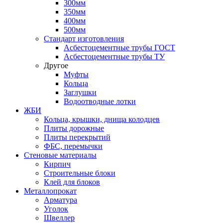
300мм
350мм
400мм
500мм
Стандарт изготовления
Асбестоцементные трубы ГОСТ
Асбестоцементные трубы ТУ
Другое
Муфты
Кольца
Заглушки
Водоотводные лотки
ЖБИ
Кольца, крышки, днища колодцев
Плиты дорожные
Плиты перекрытий
ФБС, перемычки
Стеновые материалы
Кирпич
Строительные блоки
Клей для блоков
Металлопрокат
Арматура
Уголок
Швеллер