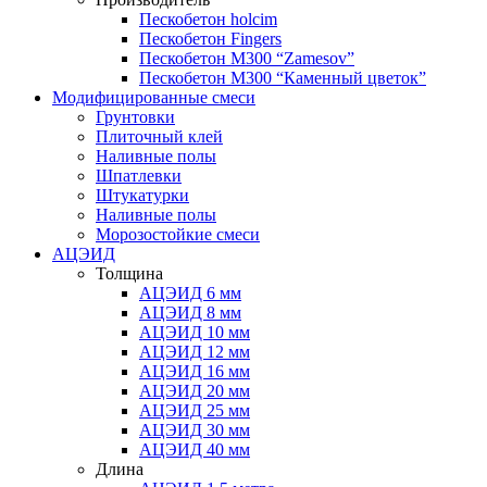
Пескобетон holcim
Пескобетон Fingers
Пескобетон М300 “Zamesov”
Пескобетон М300 “Каменный цветок”
Модифицированные смеси
Грунтовки
Плиточный клей
Наливные полы
Шпатлевки
Штукатурки
Наливные полы
Морозостойкие смеси
АЦЭИД
Толщина
АЦЭИД 6 мм
АЦЭИД 8 мм
АЦЭИД 10 мм
АЦЭИД 12 мм
АЦЭИД 16 мм
АЦЭИД 20 мм
АЦЭИД 25 мм
АЦЭИД 30 мм
АЦЭИД 40 мм
Длина