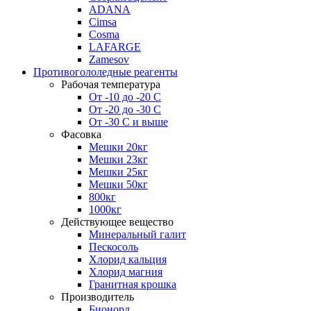
ADANA
Cimsa
Cosma
LAFARGE
Zamesov
Противогололедные реагенты
Рабочая температура
От -10 до -20 С
От -20 до -30 С
От -30 С и выше
Фасовка
Мешки 20кг
Мешки 23кг
Мешки 25кг
Мешки 50кг
800кг
1000кг
Действующее вещество
Минеральный галит
Пескосоль
Хлорид кальция
Хлорид магния
Гранитная крошка
Производитель
Бионорд