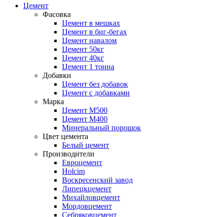
Цемент
Фасовка
Цемент в мешках
Цемент в биг-бегах
Цемент навалом
Цемент 50кг
Цемент 40кг
Цемент 1 тонна
Добавки
Цемент без добавок
Цемент с добавками
Марка
Цемент М500
Цемент М400
Минеральный порошок
Цвет цемента
Белый цемент
Производители
Евроцемент
Holcim
Воскресенский завод
Липецкцемент
Михайловцемент
Мордовцемент
Себряковцемент