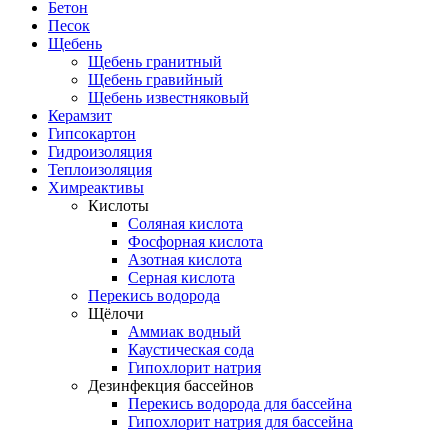
Бетон
Песок
Щебень
Щебень гранитный
Щебень гравийный
Щебень известняковый
Керамзит
Гипсокартон
Гидроизоляция
Теплоизоляция
Химреактивы
Кислоты
Соляная кислота
Фосфорная кислота
Азотная кислота
Серная кислота
Перекись водорода
Щёлочи
Аммиак водный
Каустическая сода
Гипохлорит натрия
Дезинфекция бассейнов
Перекись водорода для бассейна
Гипохлорит натрия для бассейна