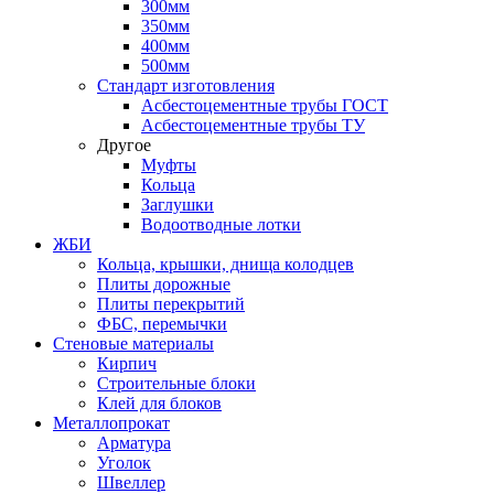
300мм
350мм
400мм
500мм
Стандарт изготовления
Асбестоцементные трубы ГОСТ
Асбестоцементные трубы ТУ
Другое
Муфты
Кольца
Заглушки
Водоотводные лотки
ЖБИ
Кольца, крышки, днища колодцев
Плиты дорожные
Плиты перекрытий
ФБС, перемычки
Стеновые материалы
Кирпич
Строительные блоки
Клей для блоков
Металлопрокат
Арматура
Уголок
Швеллер