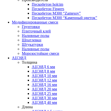
Пескобетон holcim
Пескобетон Fingers
Пескобетон М300 “Zamesov”
Пескобетон М300 “Каменный цветок”
Модифицированные смеси
Грунтовки
Плиточный клей
Наливные полы
Шпатлевки
Штукатурки
Наливные полы
Морозостойкие смеси
АЦЭИД
Толщина
АЦЭИД 6 мм
АЦЭИД 8 мм
АЦЭИД 10 мм
АЦЭИД 12 мм
АЦЭИД 16 мм
АЦЭИД 20 мм
АЦЭИД 25 мм
АЦЭИД 30 мм
АЦЭИД 40 мм
Длина