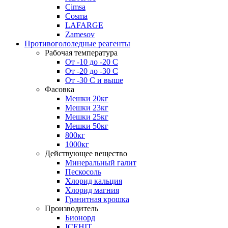
Cimsa
Cosma
LAFARGE
Zamesov
Противогололедные реагенты
Рабочая температура
От -10 до -20 С
От -20 до -30 С
От -30 С и выше
Фасовка
Мешки 20кг
Мешки 23кг
Мешки 25кг
Мешки 50кг
800кг
1000кг
Действующее вещество
Минеральный галит
Пескосоль
Хлорид кальция
Хлорид магния
Гранитная крошка
Производитель
Бионорд
ICEHIT