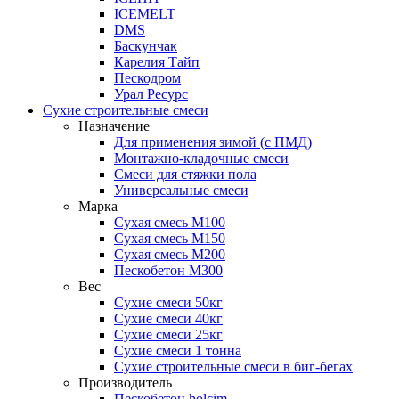
ICEMELT
DMS
Баскунчак
Карелия Тайп
Пескодром
Урал Ресурс
Сухие строительные смеси
Назначение
Для применения зимой (с ПМД)
Монтажно-кладочные смеси
Смеси для стяжки пола
Универсальные смеси
Марка
Сухая смесь М100
Сухая смесь М150
Сухая смесь М200
Пескобетон М300
Вес
Сухие смеси 50кг
Сухие смеси 40кг
Сухие смеси 25кг
Сухие смеси 1 тонна
Сухие строительные смеси в биг-бегах
Производитель
Пескобетон holcim