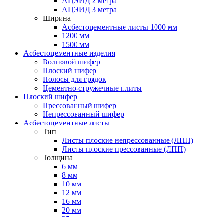
АЦЭИД 2 метра
АЦЭИД 3 метра
Ширина
Асбестоцементные листы 1000 мм
1200 мм
1500 мм
Асбестоцементные изделия
Волновой шифер
Плоский шифер
Полосы для грядок
Цементно-стружечные плиты
Плоский шифер
Прессованный шифер
Непрессованный шифер
Асбестоцементные листы
Тип
Листы плоские непрессованные (ЛПН)
Листы плоские прессованные (ЛПП)
Толщина
6 мм
8 мм
10 мм
12 мм
16 мм
20 мм