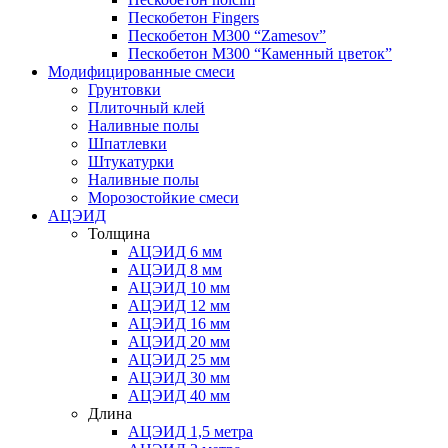
Пескобетон Fingers
Пескобетон М300 “Zamesov”
Пескобетон М300 “Каменный цветок”
Модифицированные смеси
Грунтовки
Плиточный клей
Наливные полы
Шпатлевки
Штукатурки
Наливные полы
Морозостойкие смеси
АЦЭИД
Толщина
АЦЭИД 6 мм
АЦЭИД 8 мм
АЦЭИД 10 мм
АЦЭИД 12 мм
АЦЭИД 16 мм
АЦЭИД 20 мм
АЦЭИД 25 мм
АЦЭИД 30 мм
АЦЭИД 40 мм
Длина
АЦЭИД 1,5 метра