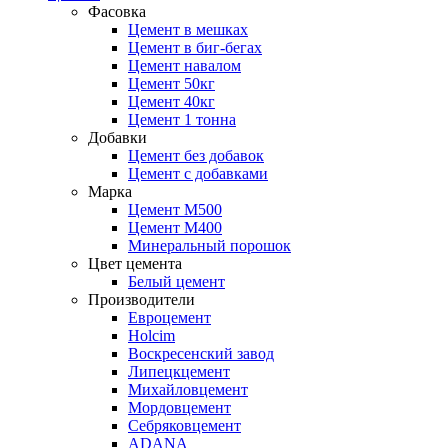
Фасовка
Цемент в мешках
Цемент в биг-бегах
Цемент навалом
Цемент 50кг
Цемент 40кг
Цемент 1 тонна
Добавки
Цемент без добавок
Цемент с добавками
Марка
Цемент М500
Цемент М400
Минеральный порошок
Цвет цемента
Белый цемент
Производители
Евроцемент
Holcim
Воскресенский завод
Липецкцемент
Михайловцемент
Мордовцемент
Себряковцемент
ADANA