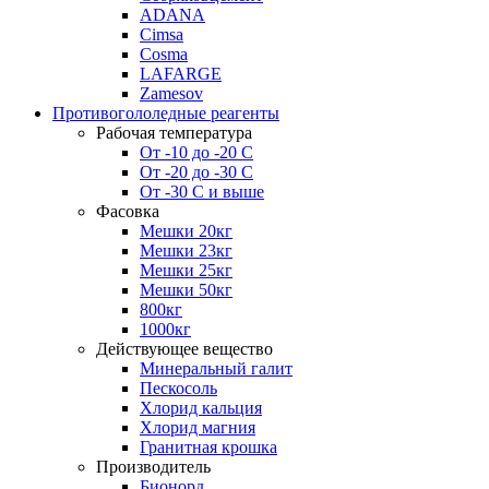
ADANA
Cimsa
Cosma
LAFARGE
Zamesov
Противогололедные реагенты
Рабочая температура
От -10 до -20 С
От -20 до -30 С
От -30 С и выше
Фасовка
Мешки 20кг
Мешки 23кг
Мешки 25кг
Мешки 50кг
800кг
1000кг
Действующее вещество
Минеральный галит
Пескосоль
Хлорид кальция
Хлорид магния
Гранитная крошка
Производитель
Бионорд