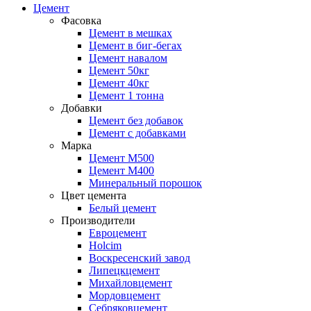
Цемент
Фасовка
Цемент в мешках
Цемент в биг-бегах
Цемент навалом
Цемент 50кг
Цемент 40кг
Цемент 1 тонна
Добавки
Цемент без добавок
Цемент с добавками
Марка
Цемент М500
Цемент М400
Минеральный порошок
Цвет цемента
Белый цемент
Производители
Евроцемент
Holcim
Воскресенский завод
Липецкцемент
Михайловцемент
Мордовцемент
Себряковцемент