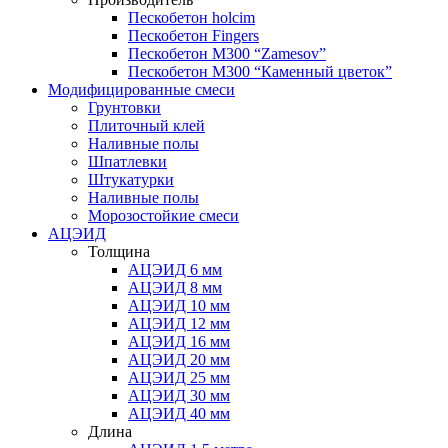
Пескобетон holcim
Пескобетон Fingers
Пескобетон М300 “Zamesov”
Пескобетон М300 “Каменный цветок”
Модифицированные смеси
Грунтовки
Плиточный клей
Наливные полы
Шпатлевки
Штукатурки
Наливные полы
Морозостойкие смеси
АЦЭИД
Толщина
АЦЭИД 6 мм
АЦЭИД 8 мм
АЦЭИД 10 мм
АЦЭИД 12 мм
АЦЭИД 16 мм
АЦЭИД 20 мм
АЦЭИД 25 мм
АЦЭИД 30 мм
АЦЭИД 40 мм
Длина