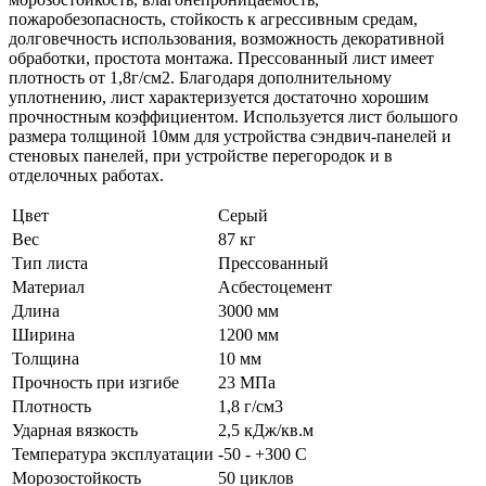
пожаробезопасность, стойкость к агрессивным средам,
долговечность использования, возможность декоративной
обработки, простота монтажа. Прессованный лист имеет
плотность от 1,8г/см2. Благодаря дополнительному
уплотнению, лист характеризуется достаточно хорошим
прочностным коэффициентом. Используется лист большого
размера толщиной 10мм для устройства сэндвич-панелей и
стеновых панелей, при устройстве перегородок и в
отделочных работах.
Цвет
Серый
Вес
87 кг
Тип листа
Преcсованный
Материал
Асбестоцемент
Длина
3000 мм
Ширина
1200 мм
Толщина
10 мм
Прочность при изгибе
23 МПа
Плотность
1,8 г/см3
Ударная вязкость
2,5 кДж/кв.м
Температура эксплуатации
-50 - +300 C
Морозостойкость
50 циклов