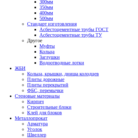
300мм
350мм
400мм
500мм
Стандарт изготовления
Асбестоцементные трубы ГОСТ
Асбестоцементные трубы ТУ
Другое
Муфты
Кольца
Заглушки
Водоотводные лотки
ЖБИ
Кольца, крышки, днища колодцев
Плиты дорожные
Плиты перекрытий
ФБС, перемычки
Стеновые материалы
Кирпич
Строительные блоки
Клей для блоков
Металлопрокат
Арматура
Уголок
Швеллер