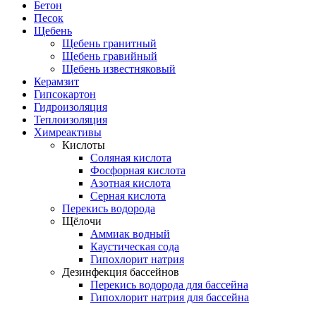
Бетон
Песок
Щебень
Щебень гранитный
Щебень гравийный
Щебень известняковый
Керамзит
Гипсокартон
Гидроизоляция
Теплоизоляция
Химреактивы
Кислоты
Соляная кислота
Фосфорная кислота
Азотная кислота
Серная кислота
Перекись водорода
Щёлочи
Аммиак водный
Каустическая сода
Гипохлорит натрия
Дезинфекция бассейнов
Перекись водорода для бассейна
Гипохлорит натрия для бассейна