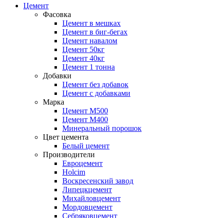
Цемент
Фасовка
Цемент в мешках
Цемент в биг-бегах
Цемент навалом
Цемент 50кг
Цемент 40кг
Цемент 1 тонна
Добавки
Цемент без добавок
Цемент с добавками
Марка
Цемент М500
Цемент М400
Минеральный порошок
Цвет цемента
Белый цемент
Производители
Евроцемент
Holcim
Воскресенский завод
Липецкцемент
Михайловцемент
Мордовцемент
Себряковцемент