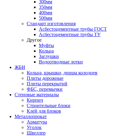
300мм
350мм
400мм
500мм
Стандарт изготовления
Асбестоцементные трубы ГОСТ
Асбестоцементные трубы ТУ
Другое
Муфты
Кольца
Заглушки
Водоотводные лотки
ЖБИ
Кольца, крышки, днища колодцев
Плиты дорожные
Плиты перекрытий
ФБС, перемычки
Стеновые материалы
Кирпич
Строительные блоки
Клей для блоков
Металлопрокат
Арматура
Уголок
Швеллер