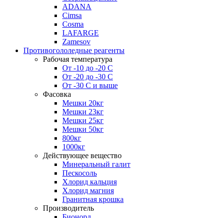
ADANA
Cimsa
Cosma
LAFARGE
Zamesov
Противогололедные реагенты
Рабочая температура
От -10 до -20 С
От -20 до -30 С
От -30 С и выше
Фасовка
Мешки 20кг
Мешки 23кг
Мешки 25кг
Мешки 50кг
800кг
1000кг
Действующее вещество
Минеральный галит
Пескосоль
Хлорид кальция
Хлорид магния
Гранитная крошка
Производитель
Бионорд