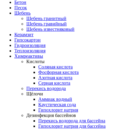
Бетон
Песок
Щебень
Щебень гранитный
Щебень гравийный
Щебень известняковый
Керамзит
Гипсокартон
Гидроизоляция
Теплоизоляция
Химреактивы
Кислоты
Соляная кислота
Фосфорная кислота
Азотная кислота
Серная кислота
Перекись водорода
Щёлочи
Аммиак водный
Каустическая сода
Гипохлорит натрия
Дезинфекция бассейнов
Перекись водорода для бассейна
Гипохлорит натрия для бассейна