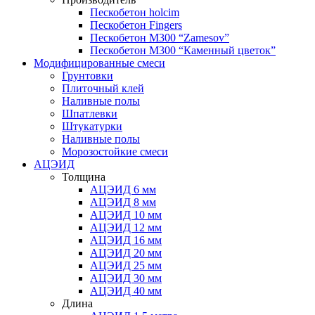
Пескобетон holcim
Пескобетон Fingers
Пескобетон М300 “Zamesov”
Пескобетон М300 “Каменный цветок”
Модифицированные смеси
Грунтовки
Плиточный клей
Наливные полы
Шпатлевки
Штукатурки
Наливные полы
Морозостойкие смеси
АЦЭИД
Толщина
АЦЭИД 6 мм
АЦЭИД 8 мм
АЦЭИД 10 мм
АЦЭИД 12 мм
АЦЭИД 16 мм
АЦЭИД 20 мм
АЦЭИД 25 мм
АЦЭИД 30 мм
АЦЭИД 40 мм
Длина