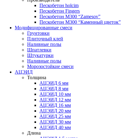
Пескобетон holcim
Пескобетон Fingers
Пескобетон М300 “Zamesov”
Пескобетон М300 “Каменный цветок”
Модифицированные смеси
Грунтовки
Плиточный клей
Наливные полы
Шпатлевки
Штукатурки
Наливные полы
Морозостойкие смеси
АЦЭИД
Толщина
АЦЭИД 6 мм
АЦЭИД 8 мм
АЦЭИД 10 мм
АЦЭИД 12 мм
АЦЭИД 16 мм
АЦЭИД 20 мм
АЦЭИД 25 мм
АЦЭИД 30 мм
АЦЭИД 40 мм
Длина