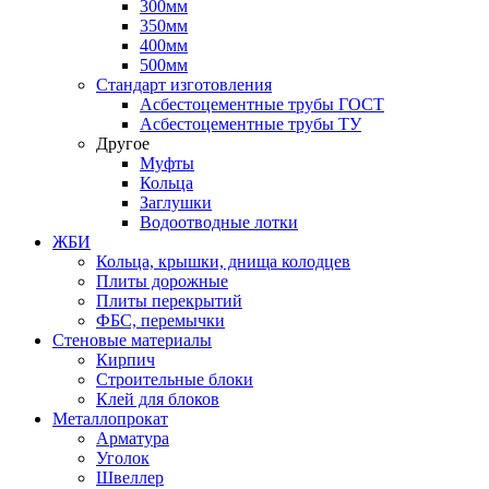
300мм
350мм
400мм
500мм
Стандарт изготовления
Асбестоцементные трубы ГОСТ
Асбестоцементные трубы ТУ
Другое
Муфты
Кольца
Заглушки
Водоотводные лотки
ЖБИ
Кольца, крышки, днища колодцев
Плиты дорожные
Плиты перекрытий
ФБС, перемычки
Стеновые материалы
Кирпич
Строительные блоки
Клей для блоков
Металлопрокат
Арматура
Уголок
Швеллер