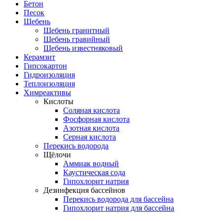
Бетон
Песок
Щебень
Щебень гранитный
Щебень гравийный
Щебень известняковый
Керамзит
Гипсокартон
Гидроизоляция
Теплоизоляция
Химреактивы
Кислоты
Соляная кислота
Фосфорная кислота
Азотная кислота
Серная кислота
Перекись водорода
Щёлочи
Аммиак водный
Каустическая сода
Гипохлорит натрия
Дезинфекция бассейнов
Перекись водорода для бассейна
Гипохлорит натрия для бассейна