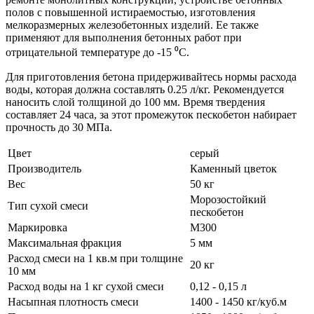
полов с повышенной истираемостью, изготовления
мелкоразмерных железобетонных изделий. Ее также
применяют для выполнения бетонных работ при
отрицательной температуре до -15 ⁰С.
Для приготовления бетона придерживайтесь нормы расхода
воды, которая должна составлять 0.25 л/кг. Рекомендуется
наносить слой толщиной до 100 мм. Время твердения
составляет 24 часа, за этот промежуток пескобетон набирает
прочность до 30 МПа.
Цвет
серый
Производитель
Каменный цветок
Вес
50 кг
Морозостойкий
Тип сухой смеси
пескобетон
Маркировка
М300
Максимальная фракция
5 мм
Расход смеси на 1 кв.м при толщине
20 кг
10 мм
Расход воды на 1 кг сухой смеси
0,12 - 0,15 л
Насыпная плотность смеси
1400 - 1450 кг/куб.м