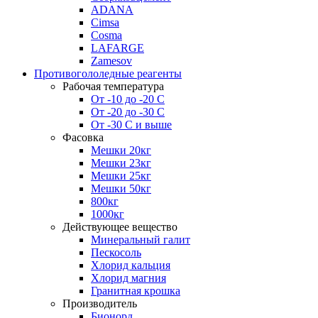
ADANA
Cimsa
Cosma
LAFARGE
Zamesov
Противогололедные реагенты
Рабочая температура
От -10 до -20 С
От -20 до -30 С
От -30 С и выше
Фасовка
Мешки 20кг
Мешки 23кг
Мешки 25кг
Мешки 50кг
800кг
1000кг
Действующее вещество
Минеральный галит
Пескосоль
Хлорид кальция
Хлорид магния
Гранитная крошка
Производитель
Бионорд