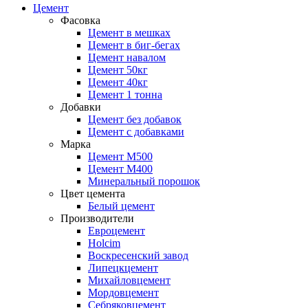
Цемент
Фасовка
Цемент в мешках
Цемент в биг-бегах
Цемент навалом
Цемент 50кг
Цемент 40кг
Цемент 1 тонна
Добавки
Цемент без добавок
Цемент с добавками
Марка
Цемент М500
Цемент М400
Минеральный порошок
Цвет цемента
Белый цемент
Производители
Евроцемент
Holcim
Воскресенский завод
Липецкцемент
Михайловцемент
Мордовцемент
Себряковцемент