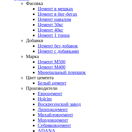
Фасовка
Цемент в мешках
Цемент в биг-бегах
Цемент навалом
Цемент 50кг
Цемент 40кг
Цемент 1 тонна
Добавки
Цемент без добавок
Цемент с добавками
Марка
Цемент М500
Цемент М400
Минеральный порошок
Цвет цемента
Белый цемент
Производители
Евроцемент
Holcim
Воскресенский завод
Липецкцемент
Михайловцемент
Мордовцемент
Себряковцемент
ADANA