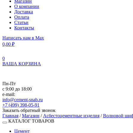
Магазин
О компании
Доставка
Оплата
Статьи
Контакты
Написать нам в Max
0,00
₽
0
ВАША КОРЗИНА
Пн-Пт
с 9:00 до 18:00
e-mail:
info@cement-snab.ru
+7 (499) 398-05-91
Заказать обратный звонок
Главная
/
Магазин
/
Асбестоцементные изделия
/
Волновой ши
КАТАЛОГ ТОВАРОВ
Цемент