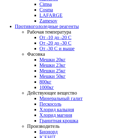
Cimsa
Cosma
LAFARGE
Zamesov
Противогололедные реагенты
Рабочая температура
От -10 до -20 С
От -20 до -30 С
От -30 С и выше
Фасовка
Мешки 20кг
Мешки 23кг
Мешки 25кг
Мешки 50кг
800кг
1000кг
Действующее вещество
Минеральный галит
Пескосоль
Хлорид кальция
Хлорид магния
Гранитная крошка
Производитель
Бионорд
ICEHIT