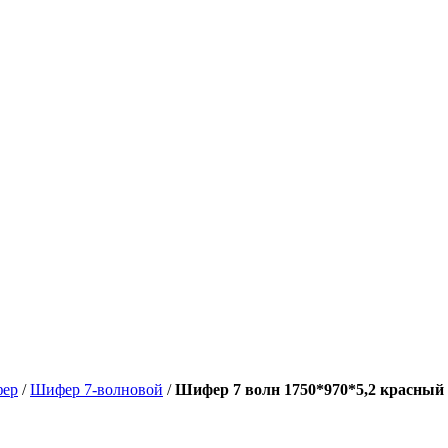
фер
/
Шифер 7-волновой
/
Шифер 7 волн 1750*970*5,2 красный