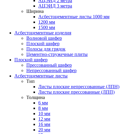
АЦЭИД 2 метра
АЦЭИД 3 метра
Ширина
Асбестоцементные листы 1000 мм
1200 мм
1500 мм
Асбестоцементные изделия
Волновой шифер
Плоский шифер
Полосы для грядок
Цементно-стружечные плиты
Плоский шифер
Прессованный шифер
Непрессованный шифер
Асбестоцементные листы
Тип
Листы плоские непрессованные (ЛПН)
Листы плоские прессованные (ЛПП)
Толщина
6 мм
8 мм
10 мм
12 мм
16 мм
20 мм