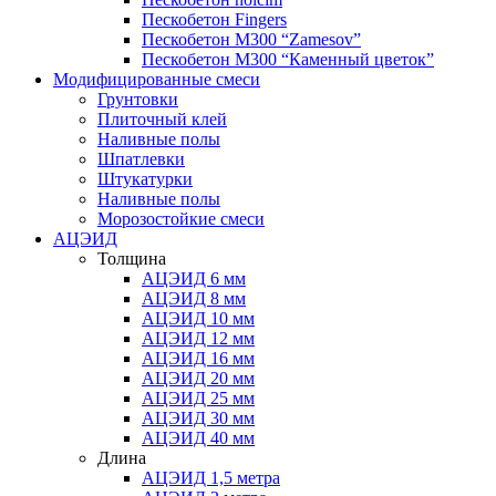
Пескобетон Fingers
Пескобетон М300 “Zamesov”
Пескобетон М300 “Каменный цветок”
Модифицированные смеси
Грунтовки
Плиточный клей
Наливные полы
Шпатлевки
Штукатурки
Наливные полы
Морозостойкие смеси
АЦЭИД
Толщина
АЦЭИД 6 мм
АЦЭИД 8 мм
АЦЭИД 10 мм
АЦЭИД 12 мм
АЦЭИД 16 мм
АЦЭИД 20 мм
АЦЭИД 25 мм
АЦЭИД 30 мм
АЦЭИД 40 мм
Длина
АЦЭИД 1,5 метра