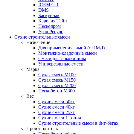
ICEMELT
DMS
Баскунчак
Карелия Тайп
Пескодром
Урал Ресурс
Сухие строительные смеси
Назначение
Для применения зимой (с ПМД)
Монтажно-кладочные смеси
Смеси для стяжки пола
Универсальные смеси
Марка
Сухая смесь М100
Сухая смесь М150
Сухая смесь М200
Пескобетон М300
Вес
Сухие смеси 50кг
Сухие смеси 40кг
Сухие смеси 25кг
Сухие смеси 1 тонна
Сухие строительные смеси в биг-бегах
Производитель
Пескобетон holcim