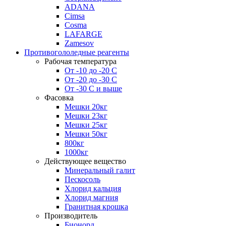
ADANA
Cimsa
Cosma
LAFARGE
Zamesov
Противогололедные реагенты
Рабочая температура
От -10 до -20 С
От -20 до -30 С
От -30 С и выше
Фасовка
Мешки 20кг
Мешки 23кг
Мешки 25кг
Мешки 50кг
800кг
1000кг
Действующее вещество
Минеральный галит
Пескосоль
Хлорид кальция
Хлорид магния
Гранитная крошка
Производитель
Бионорд