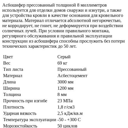
Асбошифер прессованный толщиной 8 миллиметров
используется для отделки домов снаружи и изнутри, а также
для устройства кровли в качестве основания для кровельного
материала. Материал отличается абсолютной негорючестью,
не корродирует, не гниет, не деформируется при воздействии
солнечных лучей. При условии правильного монтажа,
регулярного обслуживания и правильной эксплуатации
конструкции из асбошифера способны прослужить без потери
технических характеристик до 50 лет.
Цвет
Серый
Вес
69 кг
Тип листа
Преcсованный
Материал
Асбестоцемент
Длина
3000 мм
Ширина
1200 мм
Толщина
8 мм
Прочность при изгибе
23 МПа
Плотность
1,8 г/см3
Ударная вязкость
2,5 кДж/кв.м
Температура эксплуатации
-50 - +300 C
Морозостойкость
50 циклов