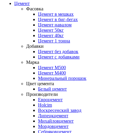
Цемент
Фасовка
Цемент в мешках
Цемент в биг-бегах
Цемент навалом
Цемент 50кг
Цемент 40кг
Цемент 1 тонна
Добавки
Цемент без добавок
Цемент с добавками
Марка
Цемент М500
Цемент М400
Минеральный порошок
Цвет цемента
Белый цемент
Производители
Евроцемент
Holcim
Воскресенский завод
Липецкцемент
Михайловцемент
Мордовцемент
Себряковцемент