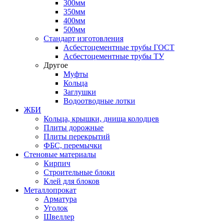
300мм
350мм
400мм
500мм
Стандарт изготовления
Асбестоцементные трубы ГОСТ
Асбестоцементные трубы ТУ
Другое
Муфты
Кольца
Заглушки
Водоотводные лотки
ЖБИ
Кольца, крышки, днища колодцев
Плиты дорожные
Плиты перекрытий
ФБС, перемычки
Стеновые материалы
Кирпич
Строительные блоки
Клей для блоков
Металлопрокат
Арматура
Уголок
Швеллер