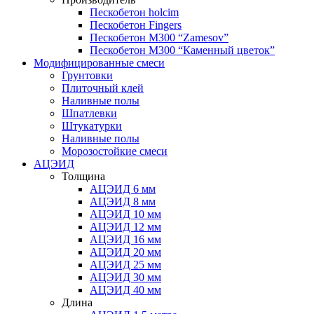
Пескобетон holcim
Пескобетон Fingers
Пескобетон М300 “Zamesov”
Пескобетон М300 “Каменный цветок”
Модифицированные смеси
Грунтовки
Плиточный клей
Наливные полы
Шпатлевки
Штукатурки
Наливные полы
Морозостойкие смеси
АЦЭИД
Толщина
АЦЭИД 6 мм
АЦЭИД 8 мм
АЦЭИД 10 мм
АЦЭИД 12 мм
АЦЭИД 16 мм
АЦЭИД 20 мм
АЦЭИД 25 мм
АЦЭИД 30 мм
АЦЭИД 40 мм
Длина