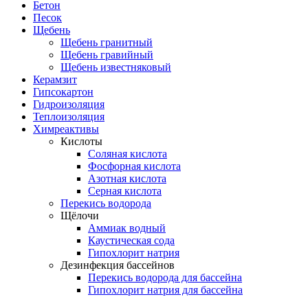
Бетон
Песок
Щебень
Щебень гранитный
Щебень гравийный
Щебень известняковый
Керамзит
Гипсокартон
Гидроизоляция
Теплоизоляция
Химреактивы
Кислоты
Соляная кислота
Фосфорная кислота
Азотная кислота
Серная кислота
Перекись водорода
Щёлочи
Аммиак водный
Каустическая сода
Гипохлорит натрия
Дезинфекция бассейнов
Перекись водорода для бассейна
Гипохлорит натрия для бассейна