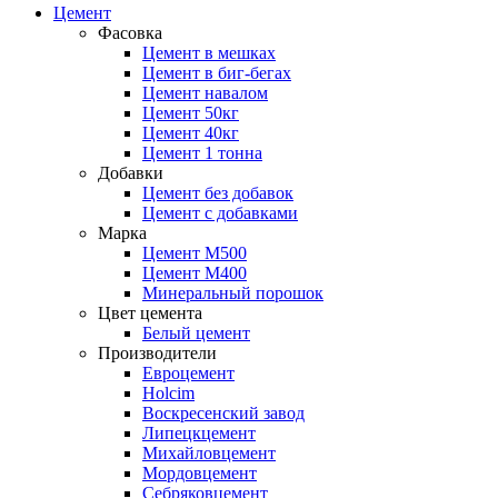
Цемент
Фасовка
Цемент в мешках
Цемент в биг-бегах
Цемент навалом
Цемент 50кг
Цемент 40кг
Цемент 1 тонна
Добавки
Цемент без добавок
Цемент с добавками
Марка
Цемент М500
Цемент М400
Минеральный порошок
Цвет цемента
Белый цемент
Производители
Евроцемент
Holcim
Воскресенский завод
Липецкцемент
Михайловцемент
Мордовцемент
Себряковцемент