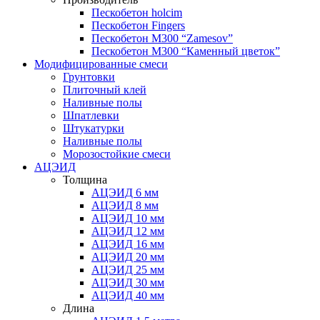
Пескобетон holcim
Пескобетон Fingers
Пескобетон М300 “Zamesov”
Пескобетон М300 “Каменный цветок”
Модифицированные смеси
Грунтовки
Плиточный клей
Наливные полы
Шпатлевки
Штукатурки
Наливные полы
Морозостойкие смеси
АЦЭИД
Толщина
АЦЭИД 6 мм
АЦЭИД 8 мм
АЦЭИД 10 мм
АЦЭИД 12 мм
АЦЭИД 16 мм
АЦЭИД 20 мм
АЦЭИД 25 мм
АЦЭИД 30 мм
АЦЭИД 40 мм
Длина