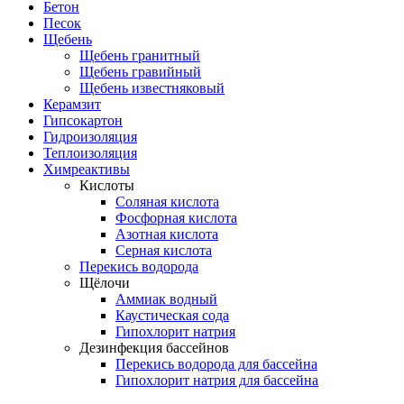
Бетон
Песок
Щебень
Щебень гранитный
Щебень гравийный
Щебень известняковый
Керамзит
Гипсокартон
Гидроизоляция
Теплоизоляция
Химреактивы
Кислоты
Соляная кислота
Фосфорная кислота
Азотная кислота
Серная кислота
Перекись водорода
Щёлочи
Аммиак водный
Каустическая сода
Гипохлорит натрия
Дезинфекция бассейнов
Перекись водорода для бассейна
Гипохлорит натрия для бассейна