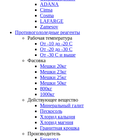
ADANA
Cimsa
Cosma
LAFARGE
Zamesov
Противогололедные реагенты
Рабочая температура
От -10 до -20 С
От -20 до -30 С
От -30 С и выше
Фасовка
Мешки 20кг
Мешки 23кг
Мешки 25кг
Мешки 50кг
800кг
1000кг
Действующее вещество
Минеральный галит
Пескосоль
Хлорид кальция
Хлорид магния
Гранитная крошка
Производитель
Бионорд