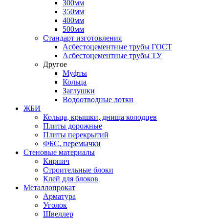
300мм
350мм
400мм
500мм
Стандарт изготовления
Асбестоцементные трубы ГОСТ
Асбестоцементные трубы ТУ
Другое
Муфты
Кольца
Заглушки
Водоотводные лотки
ЖБИ
Кольца, крышки, днища колодцев
Плиты дорожные
Плиты перекрытий
ФБС, перемычки
Стеновые материалы
Кирпич
Строительные блоки
Клей для блоков
Металлопрокат
Арматура
Уголок
Швеллер