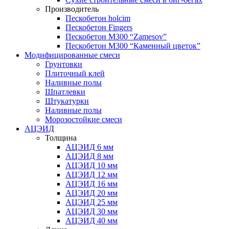
Производитель
Пескобетон holcim
Пескобетон Fingers
Пескобетон М300 “Zamesov”
Пескобетон М300 “Каменный цветок”
Модифицированные смеси
Грунтовки
Плиточный клей
Наливные полы
Шпатлевки
Штукатурки
Наливные полы
Морозостойкие смеси
АЦЭИД
Толщина
АЦЭИД 6 мм
АЦЭИД 8 мм
АЦЭИД 10 мм
АЦЭИД 12 мм
АЦЭИД 16 мм
АЦЭИД 20 мм
АЦЭИД 25 мм
АЦЭИД 30 мм
АЦЭИД 40 мм