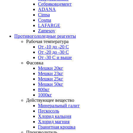
Себряковцемент
ADANA
Cimsa
Cosma
LAFARGE
Zamesov
Противогололедные реагенты
Рабочая температура
От -10 до -20 С
От -20 до -30 С
От -30 С и выше
Фасовка
Мешки 20кг
Мешки 23кг
Мешки 25кг
Мешки 50кг
800кг
1000кг
Действующее вещество
Минеральный галит
Пескосоль
Хлорид кальция
Хлорид магния
Гранитная крошка
Производитель