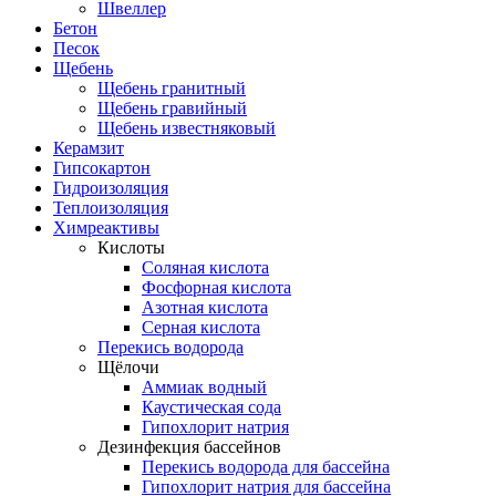
Швеллер
Бетон
Песок
Щебень
Щебень гранитный
Щебень гравийный
Щебень известняковый
Керамзит
Гипсокартон
Гидроизоляция
Теплоизоляция
Химреактивы
Кислоты
Соляная кислота
Фосфорная кислота
Азотная кислота
Серная кислота
Перекись водорода
Щёлочи
Аммиак водный
Каустическая сода
Гипохлорит натрия
Дезинфекция бассейнов
Перекись водорода для бассейна
Гипохлорит натрия для бассейна