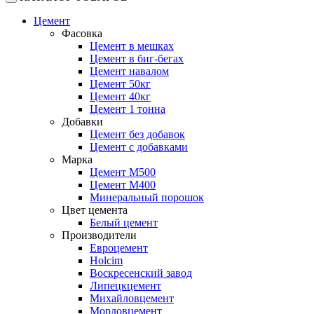
Цемент
Фасовка
Цемент в мешках
Цемент в биг-бегах
Цемент навалом
Цемент 50кг
Цемент 40кг
Цемент 1 тонна
Добавки
Цемент без добавок
Цемент с добавками
Марка
Цемент М500
Цемент М400
Минеральный порошок
Цвет цемента
Белый цемент
Производители
Евроцемент
Holcim
Воскресенский завод
Липецкцемент
Михайловцемент
Мордовцемент