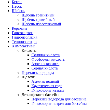
Бетон
Песок
Щебень
Щебень гранитный
Щебень гравийный
Щебень известняковый
Керамзит
Гипсокартон
Гидроизоляция
Теплоизоляция
Химреактивы
Кислоты
Соляная кислота
Фосфорная кислота
Азотная кислота
Серная кислота
Перекись водорода
Щёлочи
Аммиак водный
Каустическая сода
Гипохлорит натрия
Дезинфекция бассейнов
Перекись водорода для бассейна
Гипохлорит натрия для бассейна