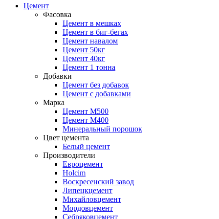
Цемент
Фасовка
Цемент в мешках
Цемент в биг-бегах
Цемент навалом
Цемент 50кг
Цемент 40кг
Цемент 1 тонна
Добавки
Цемент без добавок
Цемент с добавками
Марка
Цемент М500
Цемент М400
Минеральный порошок
Цвет цемента
Белый цемент
Производители
Евроцемент
Holcim
Воскресенский завод
Липецкцемент
Михайловцемент
Мордовцемент
Себряковцемент