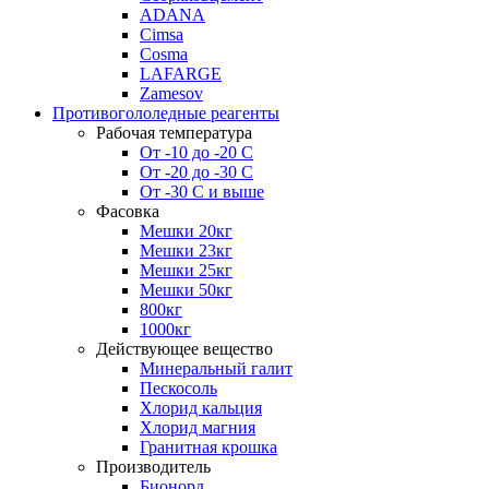
ADANA
Cimsa
Cosma
LAFARGE
Zamesov
Противогололедные реагенты
Рабочая температура
От -10 до -20 С
От -20 до -30 С
От -30 С и выше
Фасовка
Мешки 20кг
Мешки 23кг
Мешки 25кг
Мешки 50кг
800кг
1000кг
Действующее вещество
Минеральный галит
Пескосоль
Хлорид кальция
Хлорид магния
Гранитная крошка
Производитель
Бионорд