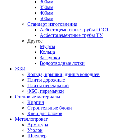
300мм
350мм
400мм
500мм
Стандарт изготовления
Асбестоцементные трубы ГОСТ
Асбестоцементные трубы ТУ
Другое
Муфты
Кольца
Заглушки
Водоотводные лотки
ЖБИ
Кольца, крышки, днища колодцев
Плиты дорожные
Плиты перекрытий
ФБС, перемычки
Стеновые материалы
Кирпич
Строительные блоки
Клей для блоков
Металлопрокат
Арматура
Уголок
Швеллер