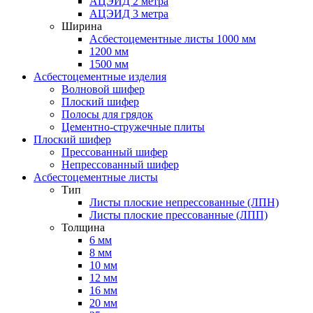
АЦЭИД 2 метра
АЦЭИД 3 метра
Ширина
Асбестоцементные листы 1000 мм
1200 мм
1500 мм
Асбестоцементные изделия
Волновой шифер
Плоский шифер
Полосы для грядок
Цементно-стружечные плиты
Плоский шифер
Прессованный шифер
Непрессованный шифер
Асбестоцементные листы
Тип
Листы плоские непрессованные (ЛПН)
Листы плоские прессованные (ЛПП)
Толщина
6 мм
8 мм
10 мм
12 мм
16 мм
20 мм