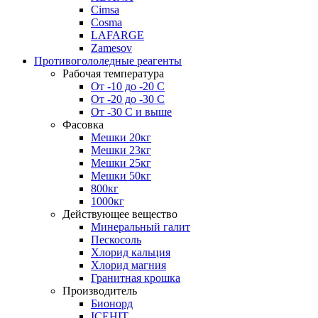
Cimsa
Cosma
LAFARGE
Zamesov
Противогололедные реагенты
Рабочая температура
От -10 до -20 С
От -20 до -30 С
От -30 С и выше
Фасовка
Мешки 20кг
Мешки 23кг
Мешки 25кг
Мешки 50кг
800кг
1000кг
Действующее вещество
Минеральный галит
Пескосоль
Хлорид кальция
Хлорид магния
Гранитная крошка
Производитель
Бионорд
ICEHIT