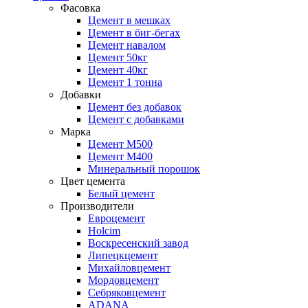
Фасовка
Цемент в мешках
Цемент в биг-бегах
Цемент навалом
Цемент 50кг
Цемент 40кг
Цемент 1 тонна
Добавки
Цемент без добавок
Цемент с добавками
Марка
Цемент М500
Цемент М400
Минеральный порошок
Цвет цемента
Белый цемент
Производители
Евроцемент
Holcim
Воскресенский завод
Липецкцемент
Михайловцемент
Мордовцемент
Себряковцемент
ADANA