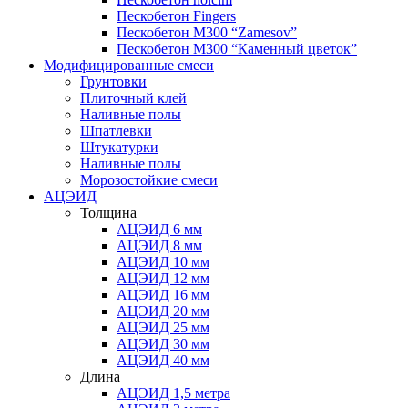
Пескобетон Fingers
Пескобетон М300 “Zamesov”
Пескобетон М300 “Каменный цветок”
Модифицированные смеси
Грунтовки
Плиточный клей
Наливные полы
Шпатлевки
Штукатурки
Наливные полы
Морозостойкие смеси
АЦЭИД
Толщина
АЦЭИД 6 мм
АЦЭИД 8 мм
АЦЭИД 10 мм
АЦЭИД 12 мм
АЦЭИД 16 мм
АЦЭИД 20 мм
АЦЭИД 25 мм
АЦЭИД 30 мм
АЦЭИД 40 мм
Длина
АЦЭИД 1,5 метра