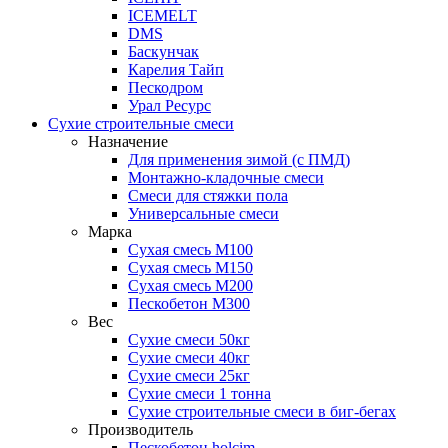
ICEMELT
DMS
Баскунчак
Карелия Тайп
Пескодром
Урал Ресурс
Сухие строительные смеси
Назначение
Для применения зимой (с ПМД)
Монтажно-кладочные смеси
Смеси для стяжки пола
Универсальные смеси
Марка
Сухая смесь М100
Сухая смесь М150
Сухая смесь М200
Пескобетон М300
Вес
Сухие смеси 50кг
Сухие смеси 40кг
Сухие смеси 25кг
Сухие смеси 1 тонна
Сухие строительные смеси в биг-бегах
Производитель
Пескобетон holcim