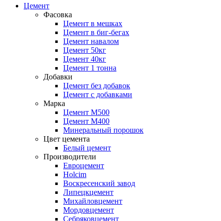
Цемент
Фасовка
Цемент в мешках
Цемент в биг-бегах
Цемент навалом
Цемент 50кг
Цемент 40кг
Цемент 1 тонна
Добавки
Цемент без добавок
Цемент с добавками
Марка
Цемент М500
Цемент М400
Минеральный порошок
Цвет цемента
Белый цемент
Производители
Евроцемент
Holcim
Воскресенский завод
Липецкцемент
Михайловцемент
Мордовцемент
Себряковцемент