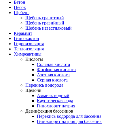
Бетон
Песок
Щебень
Щебень гранитный
Щебень гравийный
Щебень известняковый
Керамзит
Гипсокартон
Гидроизоляция
Теплоизоляция
Химреактивы
Кислоты
Соляная кислота
Фосфорная кислота
Азотная кислота
Серная кислота
Перекись водорода
Щёлочи
Аммиак водный
Каустическая сода
Гипохлорит натрия
Дезинфекция бассейнов
Перекись водорода для бассейна
Гипохлорит натрия для бассейна