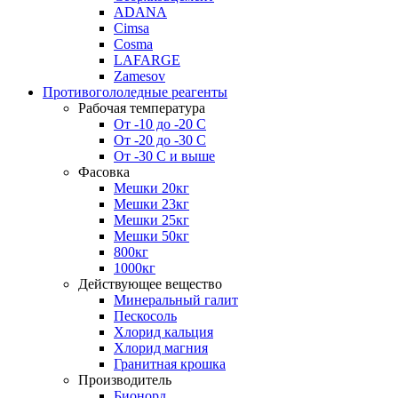
ADANA
Cimsa
Cosma
LAFARGE
Zamesov
Противогололедные реагенты
Рабочая температура
От -10 до -20 С
От -20 до -30 С
От -30 С и выше
Фасовка
Мешки 20кг
Мешки 23кг
Мешки 25кг
Мешки 50кг
800кг
1000кг
Действующее вещество
Минеральный галит
Пескосоль
Хлорид кальция
Хлорид магния
Гранитная крошка
Производитель
Бионорд