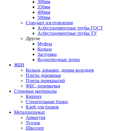
300мм
350мм
400мм
500мм
Стандарт изготовления
Асбестоцементные трубы ГОСТ
Асбестоцементные трубы ТУ
Другое
Муфты
Кольца
Заглушки
Водоотводные лотки
ЖБИ
Кольца, крышки, днища колодцев
Плиты дорожные
Плиты перекрытий
ФБС, перемычки
Стеновые материалы
Кирпич
Строительные блоки
Клей для блоков
Металлопрокат
Арматура
Уголок
Швеллер