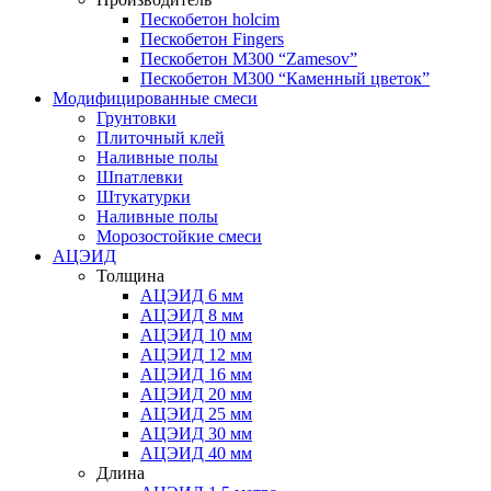
Пескобетон holcim
Пескобетон Fingers
Пескобетон М300 “Zamesov”
Пескобетон М300 “Каменный цветок”
Модифицированные смеси
Грунтовки
Плиточный клей
Наливные полы
Шпатлевки
Штукатурки
Наливные полы
Морозостойкие смеси
АЦЭИД
Толщина
АЦЭИД 6 мм
АЦЭИД 8 мм
АЦЭИД 10 мм
АЦЭИД 12 мм
АЦЭИД 16 мм
АЦЭИД 20 мм
АЦЭИД 25 мм
АЦЭИД 30 мм
АЦЭИД 40 мм
Длина