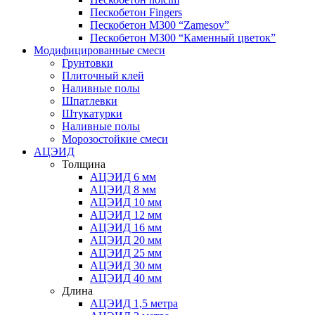
Пескобетон Fingers
Пескобетон М300 “Zamesov”
Пескобетон М300 “Каменный цветок”
Модифицированные смеси
Грунтовки
Плиточный клей
Наливные полы
Шпатлевки
Штукатурки
Наливные полы
Морозостойкие смеси
АЦЭИД
Толщина
АЦЭИД 6 мм
АЦЭИД 8 мм
АЦЭИД 10 мм
АЦЭИД 12 мм
АЦЭИД 16 мм
АЦЭИД 20 мм
АЦЭИД 25 мм
АЦЭИД 30 мм
АЦЭИД 40 мм
Длина
АЦЭИД 1,5 метра