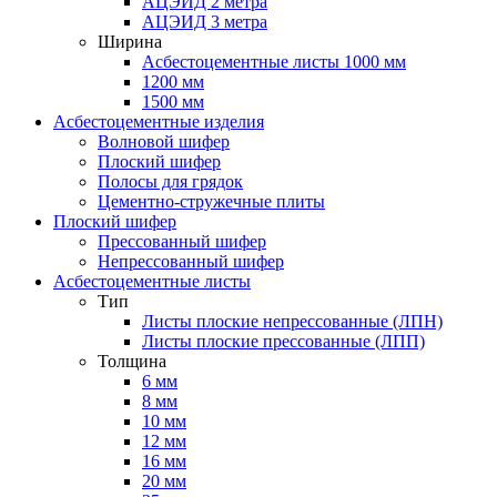
АЦЭИД 2 метра
АЦЭИД 3 метра
Ширина
Асбестоцементные листы 1000 мм
1200 мм
1500 мм
Асбестоцементные изделия
Волновой шифер
Плоский шифер
Полосы для грядок
Цементно-стружечные плиты
Плоский шифер
Прессованный шифер
Непрессованный шифер
Асбестоцементные листы
Тип
Листы плоские непрессованные (ЛПН)
Листы плоские прессованные (ЛПП)
Толщина
6 мм
8 мм
10 мм
12 мм
16 мм
20 мм