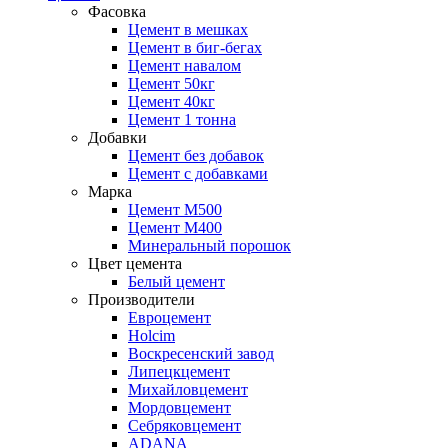
Фасовка
Цемент в мешках
Цемент в биг-бегах
Цемент навалом
Цемент 50кг
Цемент 40кг
Цемент 1 тонна
Добавки
Цемент без добавок
Цемент с добавками
Марка
Цемент М500
Цемент М400
Минеральный порошок
Цвет цемента
Белый цемент
Производители
Евроцемент
Holcim
Воскресенский завод
Липецкцемент
Михайловцемент
Мордовцемент
Себряковцемент
ADANA