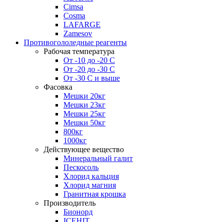
Cimsa
Cosma
LAFARGE
Zamesov
Противогололедные реагенты
Рабочая температура
От -10 до -20 С
От -20 до -30 С
От -30 С и выше
Фасовка
Мешки 20кг
Мешки 23кг
Мешки 25кг
Мешки 50кг
800кг
1000кг
Действующее вещество
Минеральный галит
Пескосоль
Хлорид кальция
Хлорид магния
Гранитная крошка
Производитель
Бионорд
ICEHIT