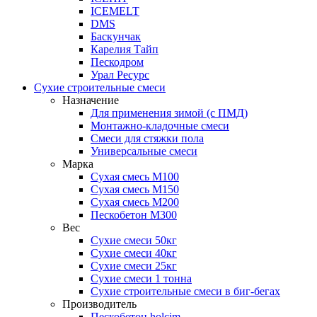
ICEMELT
DMS
Баскунчак
Карелия Тайп
Пескодром
Урал Ресурс
Сухие строительные смеси
Назначение
Для применения зимой (с ПМД)
Монтажно-кладочные смеси
Смеси для стяжки пола
Универсальные смеси
Марка
Сухая смесь М100
Сухая смесь М150
Сухая смесь М200
Пескобетон М300
Вес
Сухие смеси 50кг
Сухие смеси 40кг
Сухие смеси 25кг
Сухие смеси 1 тонна
Сухие строительные смеси в биг-бегах
Производитель
Пескобетон holcim