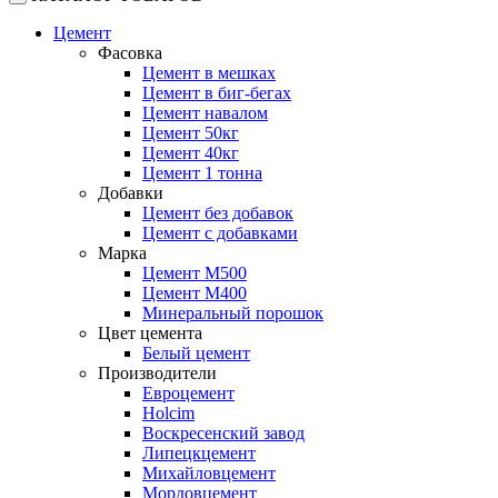
Цемент
Фасовка
Цемент в мешках
Цемент в биг-бегах
Цемент навалом
Цемент 50кг
Цемент 40кг
Цемент 1 тонна
Добавки
Цемент без добавок
Цемент с добавками
Марка
Цемент М500
Цемент М400
Минеральный порошок
Цвет цемента
Белый цемент
Производители
Евроцемент
Holcim
Воскресенский завод
Липецкцемент
Михайловцемент
Мордовцемент