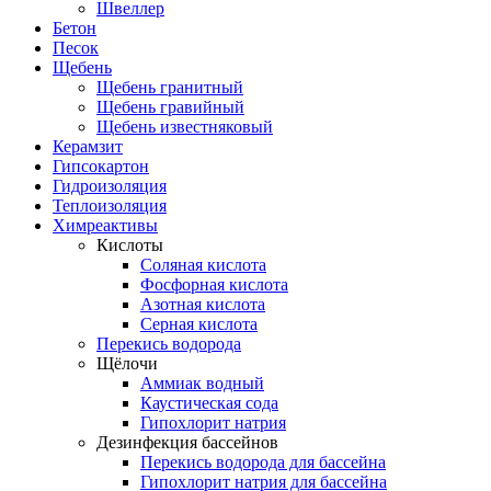
Швеллер
Бетон
Песок
Щебень
Щебень гранитный
Щебень гравийный
Щебень известняковый
Керамзит
Гипсокартон
Гидроизоляция
Теплоизоляция
Химреактивы
Кислоты
Соляная кислота
Фосфорная кислота
Азотная кислота
Серная кислота
Перекись водорода
Щёлочи
Аммиак водный
Каустическая сода
Гипохлорит натрия
Дезинфекция бассейнов
Перекись водорода для бассейна
Гипохлорит натрия для бассейна