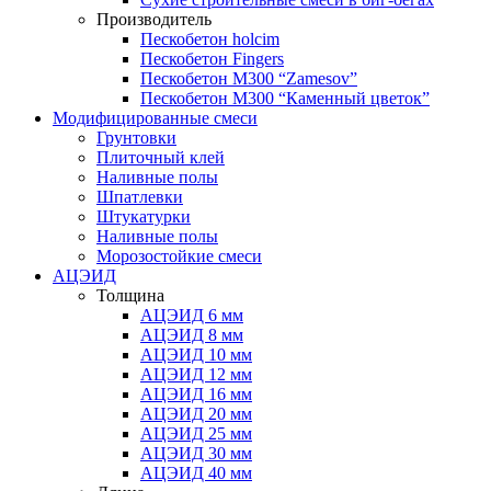
Производитель
Пескобетон holcim
Пескобетон Fingers
Пескобетон М300 “Zamesov”
Пескобетон М300 “Каменный цветок”
Модифицированные смеси
Грунтовки
Плиточный клей
Наливные полы
Шпатлевки
Штукатурки
Наливные полы
Морозостойкие смеси
АЦЭИД
Толщина
АЦЭИД 6 мм
АЦЭИД 8 мм
АЦЭИД 10 мм
АЦЭИД 12 мм
АЦЭИД 16 мм
АЦЭИД 20 мм
АЦЭИД 25 мм
АЦЭИД 30 мм
АЦЭИД 40 мм