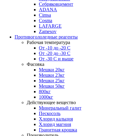
Себряковцемент
ADANA
Cimsa
Cosma
LAFARGE
Zamesov
Противогололедные реагенты
Рабочая температура
От -10 до -20 С
От -20 до -30 С
От -30 С и выше
Фасовка
Мешки 20кг
Мешки 23кг
Мешки 25кг
Мешки 50кг
800кг
1000кг
Действующее вещество
Минеральный галит
Пескосоль
Хлорид кальция
Хлорид магния
Гранитная крошка
Производитель