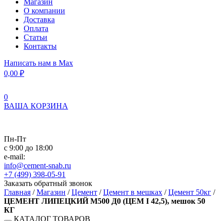
Магазин
О компании
Доставка
Оплата
Статьи
Контакты
Написать нам в Max
0,00
₽
0
ВАША КОРЗИНА
Пн-Пт
с 9:00 до 18:00
e-mail:
info@cement-snab.ru
+7 (499) 398-05-91
Заказать обратный звонок
Главная
/
Магазин
/
Цемент
/
Цемент в мешках
/
Цемент 50кг
/
ЦЕМЕНТ ЛИПЕЦКИЙ М500 Д0 (ЦEM I 42,5), мешок 50
КГ
КАТАЛОГ ТОВАРОВ