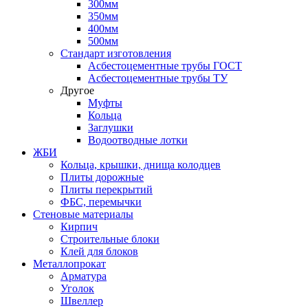
300мм
350мм
400мм
500мм
Стандарт изготовления
Асбестоцементные трубы ГОСТ
Асбестоцементные трубы ТУ
Другое
Муфты
Кольца
Заглушки
Водоотводные лотки
ЖБИ
Кольца, крышки, днища колодцев
Плиты дорожные
Плиты перекрытий
ФБС, перемычки
Стеновые материалы
Кирпич
Строительные блоки
Клей для блоков
Металлопрокат
Арматура
Уголок
Швеллер