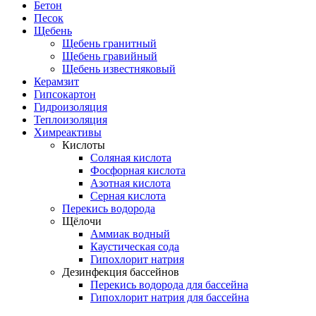
Бетон
Песок
Щебень
Щебень гранитный
Щебень гравийный
Щебень известняковый
Керамзит
Гипсокартон
Гидроизоляция
Теплоизоляция
Химреактивы
Кислоты
Соляная кислота
Фосфорная кислота
Азотная кислота
Серная кислота
Перекись водорода
Щёлочи
Аммиак водный
Каустическая сода
Гипохлорит натрия
Дезинфекция бассейнов
Перекись водорода для бассейна
Гипохлорит натрия для бассейна