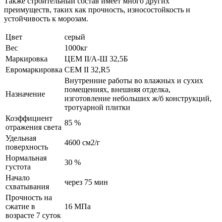
Также строительный состав имеет много других
преимуществ, таких как прочность, износостойкость и
устойчивость к морозам.
Цвет
серый
Вес
1000кг
Маркировка
ЦЕМ II/А-Ш 32,5Б
Евромаркировка
CEM II 32,R5
Внутренние работы во влажных и сухих
помещениях, внешняя отделка,
Назначение
изготовление небольших ж/б конструкций,
тротуарной плитки
Коэффициент
85 %
отражения света
Удельная
4600 см2/г
поверхность
Нормальная
30 %
густота
Начало
через 75 мин
схватывания
Прочность на
сжатие в
16 МПа
возрасте 7 суток