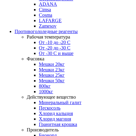
ADANA
Cimsa
Cosma
LAFARGE
Zamesov
Противогололедные реагенты
Рабочая температура
От -10 до -20 С
От -20 до -30 С
От -30 С и выше
Фасовка
Мешки 20кг
Мешки 23кг
Мешки 25кг
Мешки 50кг
800кг
1000кг
Действующее вещество
Минеральный галит
Пескосоль
Хлорид кальция
Хлорид магния
Гранитная крошка
Производитель
Бионорд