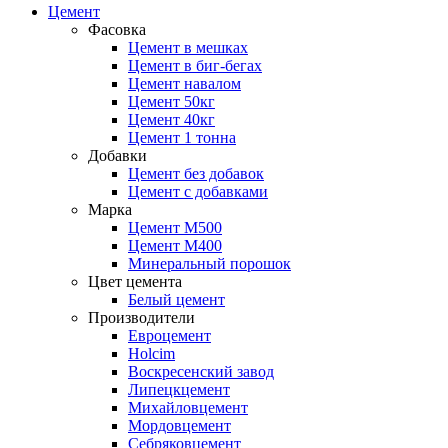
Цемент
Фасовка
Цемент в мешках
Цемент в биг-бегах
Цемент навалом
Цемент 50кг
Цемент 40кг
Цемент 1 тонна
Добавки
Цемент без добавок
Цемент с добавками
Марка
Цемент М500
Цемент М400
Минеральный порошок
Цвет цемента
Белый цемент
Производители
Евроцемент
Holcim
Воскресенский завод
Липецкцемент
Михайловцемент
Мордовцемент
Себряковцемент