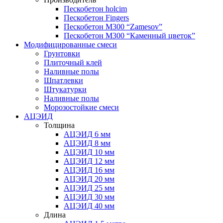
Пескобетон holcim
Пескобетон Fingers
Пескобетон М300 “Zamesov”
Пескобетон М300 “Каменный цветок”
Модифицированные смеси
Грунтовки
Плиточный клей
Наливные полы
Шпатлевки
Штукатурки
Наливные полы
Морозостойкие смеси
АЦЭИД
Толщина
АЦЭИД 6 мм
АЦЭИД 8 мм
АЦЭИД 10 мм
АЦЭИД 12 мм
АЦЭИД 16 мм
АЦЭИД 20 мм
АЦЭИД 25 мм
АЦЭИД 30 мм
АЦЭИД 40 мм
Длина