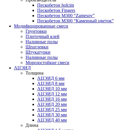
Пескобетон holcim
Пескобетон Fingers
Пескобетон М300 “Zamesov”
Пескобетон М300 “Каменный цветок”
Модифицированные смеси
Грунтовки
Плиточный клей
Наливные полы
Шпатлевки
Штукатурки
Наливные полы
Морозостойкие смеси
АЦЭИД
Толщина
АЦЭИД 6 мм
АЦЭИД 8 мм
АЦЭИД 10 мм
АЦЭИД 12 мм
АЦЭИД 16 мм
АЦЭИД 20 мм
АЦЭИД 25 мм
АЦЭИД 30 мм
АЦЭИД 40 мм
Длина