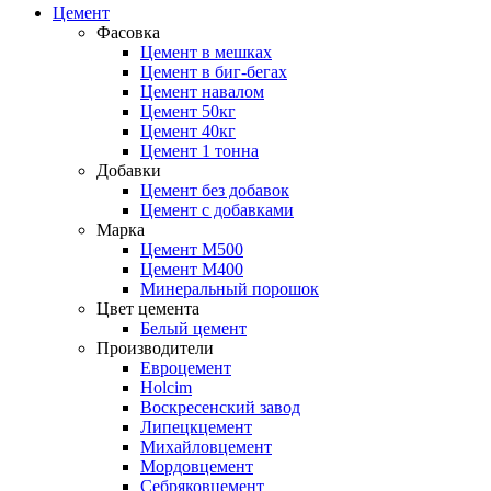
Цемент
Фасовка
Цемент в мешках
Цемент в биг-бегах
Цемент навалом
Цемент 50кг
Цемент 40кг
Цемент 1 тонна
Добавки
Цемент без добавок
Цемент с добавками
Марка
Цемент М500
Цемент М400
Минеральный порошок
Цвет цемента
Белый цемент
Производители
Евроцемент
Holcim
Воскресенский завод
Липецкцемент
Михайловцемент
Мордовцемент
Себряковцемент