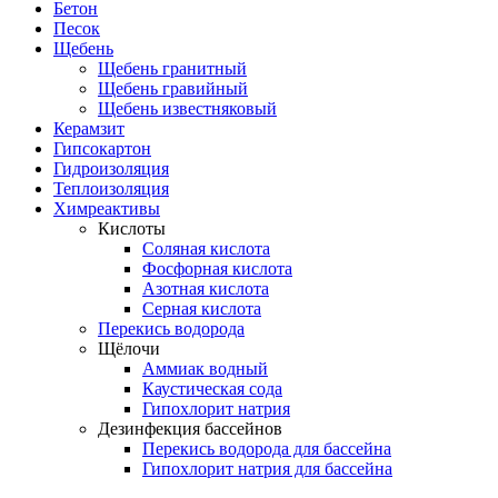
Бетон
Песок
Щебень
Щебень гранитный
Щебень гравийный
Щебень известняковый
Керамзит
Гипсокартон
Гидроизоляция
Теплоизоляция
Химреактивы
Кислоты
Соляная кислота
Фосфорная кислота
Азотная кислота
Серная кислота
Перекись водорода
Щёлочи
Аммиак водный
Каустическая сода
Гипохлорит натрия
Дезинфекция бассейнов
Перекись водорода для бассейна
Гипохлорит натрия для бассейна