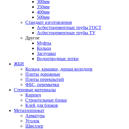
300мм
350мм
400мм
500мм
Стандарт изготовления
Асбестоцементные трубы ГОСТ
Асбестоцементные трубы ТУ
Другое
Муфты
Кольца
Заглушки
Водоотводные лотки
ЖБИ
Кольца, крышки, днища колодцев
Плиты дорожные
Плиты перекрытий
ФБС, перемычки
Стеновые материалы
Кирпич
Строительные блоки
Клей для блоков
Металлопрокат
Арматура
Уголок
Швеллер