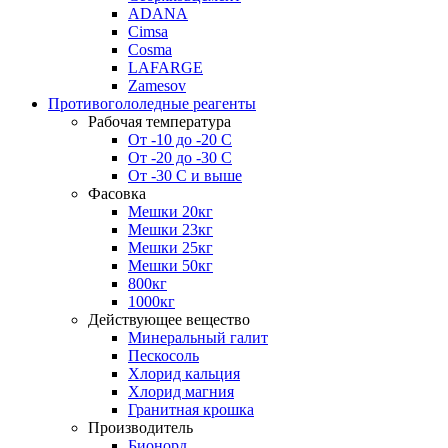
ADANA
Cimsa
Cosma
LAFARGE
Zamesov
Противогололедные реагенты
Рабочая температура
От -10 до -20 С
От -20 до -30 С
От -30 С и выше
Фасовка
Мешки 20кг
Мешки 23кг
Мешки 25кг
Мешки 50кг
800кг
1000кг
Действующее вещество
Минеральный галит
Пескосоль
Хлорид кальция
Хлорид магния
Гранитная крошка
Производитель
Бионорд