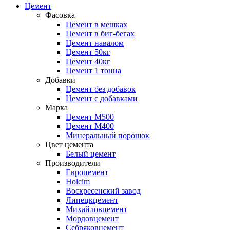
Цемент
Фасовка
Цемент в мешках
Цемент в биг-бегах
Цемент навалом
Цемент 50кг
Цемент 40кг
Цемент 1 тонна
Добавки
Цемент без добавок
Цемент с добавками
Марка
Цемент М500
Цемент М400
Минеральный порошок
Цвет цемента
Белый цемент
Производители
Евроцемент
Holcim
Воскресенский завод
Липецкцемент
Михайловцемент
Мордовцемент
Себряковцемент