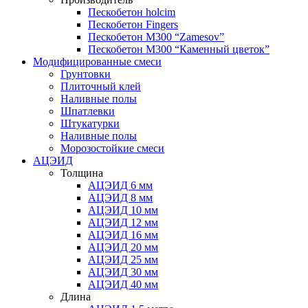
Пескобетон holcim
Пескобетон Fingers
Пескобетон М300 “Zamesov”
Пескобетон М300 “Каменный цветок”
Модифицированные смеси
Грунтовки
Плиточный клей
Наливные полы
Шпатлевки
Штукатурки
Наливные полы
Морозостойкие смеси
АЦЭИД
Толщина
АЦЭИД 6 мм
АЦЭИД 8 мм
АЦЭИД 10 мм
АЦЭИД 12 мм
АЦЭИД 16 мм
АЦЭИД 20 мм
АЦЭИД 25 мм
АЦЭИД 30 мм
АЦЭИД 40 мм
Длина