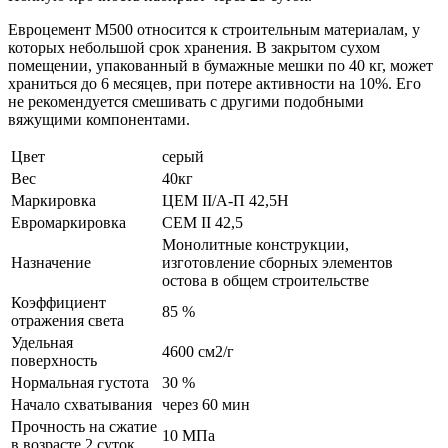
Евроцемент М500 относится к строительным материалам, у
которых небольшой срок хранения. В закрытом сухом
помещении, упакованный в бумажные мешки по 40 кг, может
храниться до 6 месяцев, при потере активности на 10%. Его
не рекомендуется смешивать с другими подобными
вяжущими компонентами.
Цвет
серый
Вес
40кг
Маркировка
ЦЕМ II/А-П 42,5Н
Евромаркировка
CEM II 42,5
Монолитные конструкции,
Назначение
изготовление сборных элементов
остова в общем строительстве
Коэффициент
85 %
отражения света
Удельная
4600 см2/г
поверхность
Нормальная густота
30 %
Начало схватывания
через 60 мин
Прочность на сжатие
10 МПа
в возрасте 2 суток