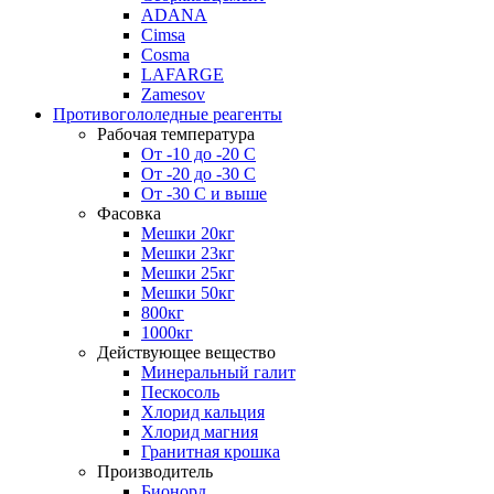
ADANA
Cimsa
Cosma
LAFARGE
Zamesov
Противогололедные реагенты
Рабочая температура
От -10 до -20 С
От -20 до -30 С
От -30 С и выше
Фасовка
Мешки 20кг
Мешки 23кг
Мешки 25кг
Мешки 50кг
800кг
1000кг
Действующее вещество
Минеральный галит
Пескосоль
Хлорид кальция
Хлорид магния
Гранитная крошка
Производитель
Бионорд