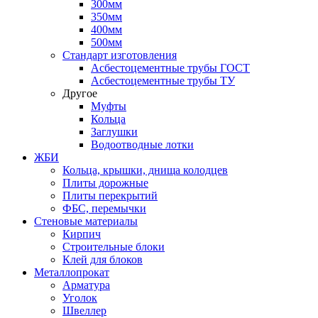
300мм
350мм
400мм
500мм
Стандарт изготовления
Асбестоцементные трубы ГОСТ
Асбестоцементные трубы ТУ
Другое
Муфты
Кольца
Заглушки
Водоотводные лотки
ЖБИ
Кольца, крышки, днища колодцев
Плиты дорожные
Плиты перекрытий
ФБС, перемычки
Стеновые материалы
Кирпич
Строительные блоки
Клей для блоков
Металлопрокат
Арматура
Уголок
Швеллер