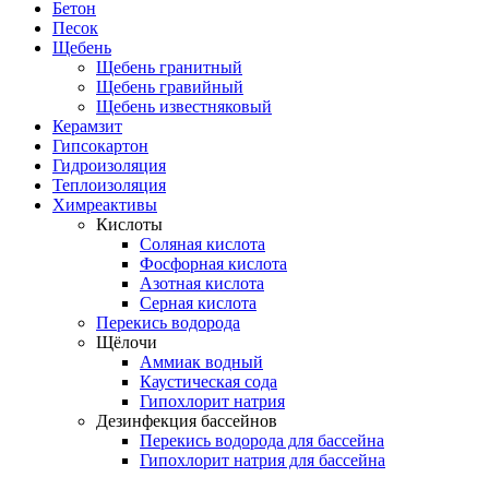
Бетон
Песок
Щебень
Щебень гранитный
Щебень гравийный
Щебень известняковый
Керамзит
Гипсокартон
Гидроизоляция
Теплоизоляция
Химреактивы
Кислоты
Соляная кислота
Фосфорная кислота
Азотная кислота
Серная кислота
Перекись водорода
Щёлочи
Аммиак водный
Каустическая сода
Гипохлорит натрия
Дезинфекция бассейнов
Перекись водорода для бассейна
Гипохлорит натрия для бассейна